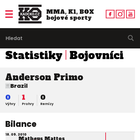
MMA, K1, BOX
bojové sporty
Statistiky
Bojovníci
Anderson Primo
Brazil
0
1
0
Výhry
Prohry
Remízy
Bilance
18. 09. 2010
Matheus Mattos