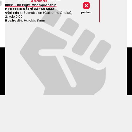
Adamas
88FC - 88 Fight Championship
PROFESIONÁLNÍ ZÁPAS MMA
prohra
Výsledek:
Submission (Guillotine Choke),
2. kolo 0:00
Rozhodčí:
Haroldo Bunn
Podmínky užití webového rozhraní
Souhlas s používáním osobních údajů
Statistiky
Kontakty