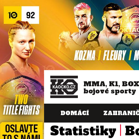
MMA, K1, BO
bojové sporty
DOMÁCÍ
ZAHRANIČ
Statistiky
B