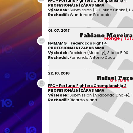
FFC - Fortuna Fighters Championship 4
PROFESIONÁLNÍ ZÁPAS MMA
Výsledek:
Submission (Guillotine Choke), 1. 
Rozhodčí:
Wanderson Procopio
01. 07. 2017
Fabiano Moreira 
Monge / Tut
FMMAMG - Federacao Fight 4
PROFESIONÁLNÍ ZÁPAS MMA
Výsledek:
Decision (Majority), 3. kolo 5:00
Rozhodčí:
Fernando Antonio Doca
22. 10. 2016
Rafael Pere
Mini Man
FFC - Fortuna Fighters Championship 2
PROFESIONÁLNÍ ZÁPAS MMA
Výsledek:
Submission (Anaconda Choke), 1. 
Rozhodčí:
Ricardo Viana