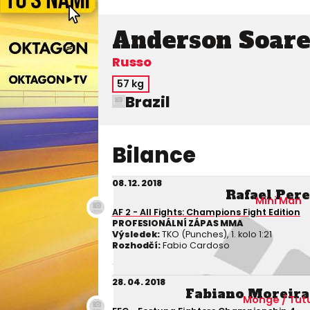
Anderson Soare
Russo
57 kg
Brazil
Bilance
08. 12. 2018
Rafael Pere
Mini Man
AF 2 - All Fights: Champions Fight Edition
PROFESIONÁLNÍ ZÁPAS MMA
Výsledek:
TKO (Punches), 1. kolo 1:21
Rozhodčí:
Fabio Cardoso
28. 04. 2018
Fabiano Moreira 
Monge / Tut