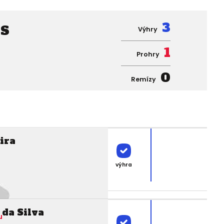
s
3
Výhry
1
Prohry
0
Remízy
ira
výhra
da Silva
u