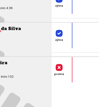
výhra
kolo 4:36
da Silva
u
výhra
ira
prohra
kolo 1:02