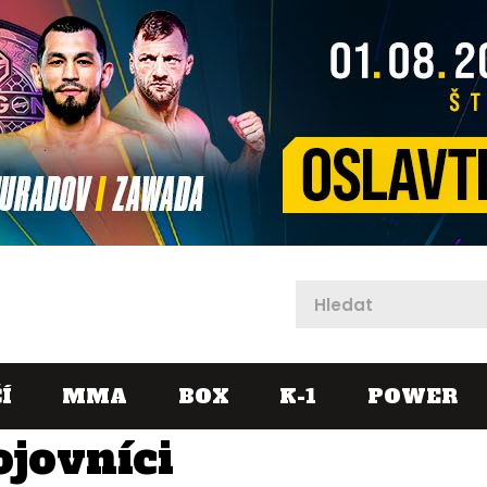
X
Í
MMA
BOX
K-1
POWER
ojovníci