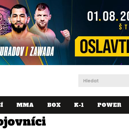
X
Í
MMA
BOX
K-1
POWER
ojovníci