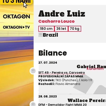
Andre Luiz
Cachorro Louco
180 cm
36 let
70 kg
Brazil
Bilance
27. 07. 2024
Gabriel Ra
Kurumim
SFT 49 - Pereira vs. Carvoeiro
PROFESIONÁLNÍ ZÁPAS MMA
Výsledek:
TKO (Punches), 1. kolo 1:11
Rozhodčí:
Flavio Almendra
28. 08. 2023
Wallace Pereir
DFM - Demolidor Fight MMA 20