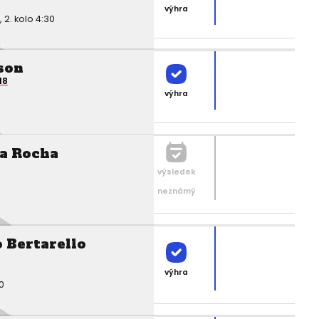
výhra
2. kolo 4:30
son
18
výhra
da Rocha
výsledek
neznámý
 Bertarello
výhra
0