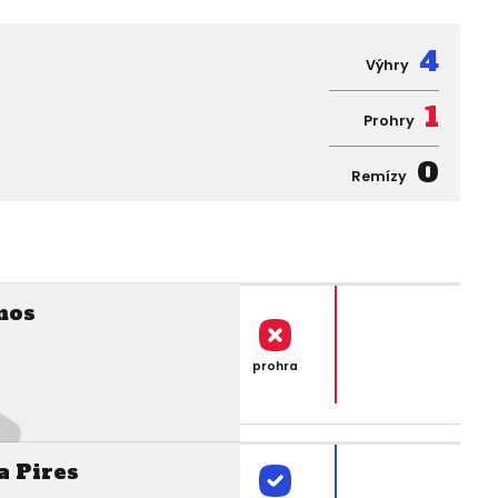
4
Výhry
1
Prohry
0
Remízy
mos
prohra
a Pires