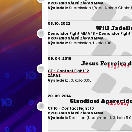
PROFESIONÁLNÍ ZÁPAS MMA
Výsledek:
Submission (Rear-Naked Choke), 
08. 10. 2022
Will Jadeil
Demolidor Fight MMA 18 - Demolidor Fight 
PROFESIONÁLNÍ ZÁPAS MMA
Výsledek:
Submission, 1. kolo 1:38
09. 04. 2016
Jesus Ferreira 
Buguinho
CF - Contact Fight 12
ZÁPAS
Výsledek:
, 0. kolo 0:00
20. 09. 2014
Claudinei Aparecido
Astro Boy
CF 10 - Contact Fight 10
PROFESIONÁLNÍ ZÁPAS MMA
Výsledek:
Decision (Unanimous), 3. kolo 5:0