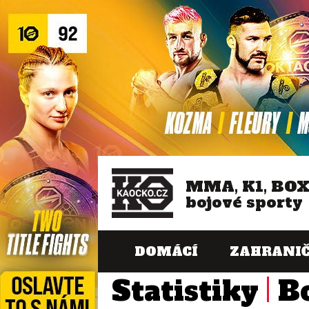
MMA, K1, BO
bojové sporty
DOMÁCÍ
ZAHRANIČ
Statistiky
B