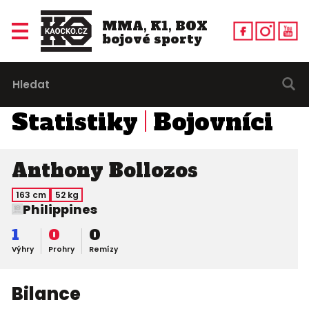
MMA, K1, BOX
bojové sporty
Statistiky
Bojovníci
Anthony Bollozos
163 cm
52 kg
Philippines
1
0
0
Výhry
Prohry
Remízy
Bilance