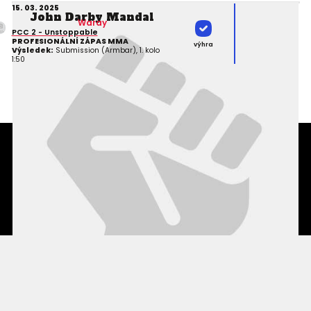
15. 03. 2025
John Darby Mandal
Waray
PCC 2 - Unstoppable
PROFESIONÁLNÍ ZÁPAS MMA
výhra
Výsledek:
Submission (Armbar), 1. kolo
1:50
Podmínky užití webového rozhraní
Souhlas s používáním osobních údajů
Statistiky
Kontakty