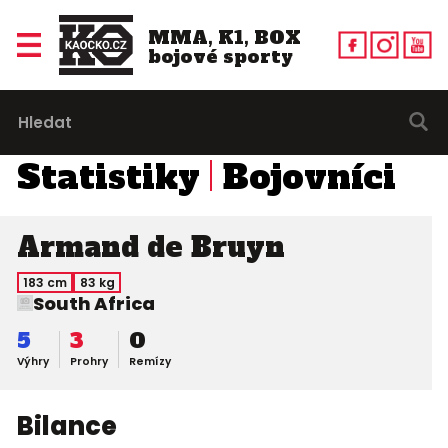
MMA, K1, BOX
bojové sporty
Statistiky
Bojovníci
Armand de Bruyn
183 cm
83 kg
South Africa
5
3
0
Výhry
Prohry
Remízy
Bilance