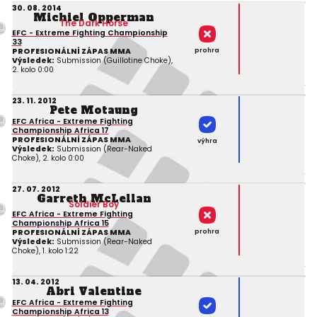
30. 08. 2014
Michiel Opperman
The Dark Horse
EFC - Extreme Fighting Championship
33
prohra
PROFESIONÁLNÍ ZÁPAS MMA
Výsledek:
Submission (Guillotine Choke),
2. kolo 0:00
23. 11. 2012
Pete Motaung
EFC Africa - Extreme Fighting
Championship Africa 17
PROFESIONÁLNÍ ZÁPAS MMA
výhra
Výsledek:
Submission (Rear-Naked
Choke), 2. kolo 0:00
27. 07. 2012
Garreth McLellan
Soldier Boy
EFC Africa - Extreme Fighting
Championship Africa 15
prohra
PROFESIONÁLNÍ ZÁPAS MMA
Výsledek:
Submission (Rear-Naked
Choke), 1. kolo 1:22
13. 04. 2012
Abri Valentine
EFC Africa - Extreme Fighting
Championship Africa 13