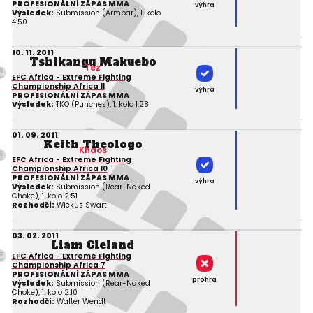
PROFESIONÁLNÍ ZÁPAS MMA
výhra
Výsledek:
Submission (Armbar), 1. kolo
4:50
10. 11. 2011
Tshikangu Makuebo
Tez
EFC Africa - Extreme Fighting
Championship Africa 11
výhra
PROFESIONÁLNÍ ZÁPAS MMA
Výsledek:
TKO (Punches), 1. kolo 1:28
01. 09. 2011
Keith Theologo
Khaos
EFC Africa - Extreme Fighting
Championship Africa 10
PROFESIONÁLNÍ ZÁPAS MMA
výhra
Výsledek:
Submission (Rear-Naked
Choke), 1. kolo 2:51
Rozhodčí:
Wiekus Swart
03. 02. 2011
Liam Cleland
EFC Africa - Extreme Fighting
Championship Africa 7
PROFESIONÁLNÍ ZÁPAS MMA
prohra
Výsledek:
Submission (Rear-Naked
Choke), 1. kolo 2:10
Rozhodčí:
Walter Wendt