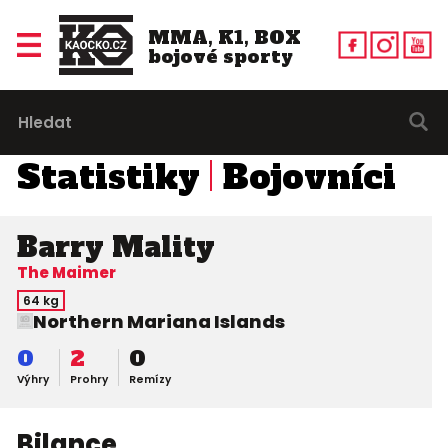
MMA, K1, BOX
bojové sporty
Statistiky
Bojovníci
Barry Mality
The Maimer
64 kg
Northern Mariana Islands
0
2
0
Výhry
Prohry
Remízy
Bilance