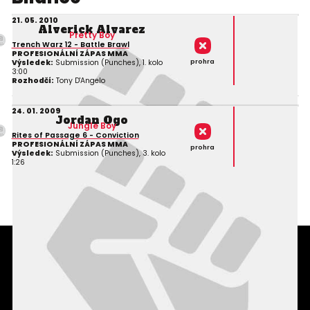
21. 05. 2010
Alverick Alvarez
Pretty Boy
Trench Warz 12 - Battle Brawl
PROFESIONÁLNÍ ZÁPAS MMA
prohra
Výsledek:
Submission (Punches), 1. kolo
3:00
Rozhodčí:
Tony D'Angelo
24. 01. 2009
Jordan Ogo
Jungle Boy
Rites of Passage 6 - Conviction
PROFESIONÁLNÍ ZÁPAS MMA
prohra
Výsledek:
Submission (Punches), 3. kolo
1:26
Podmínky užití webového rozhraní
Souhlas s používáním osobních údajů
Statistiky