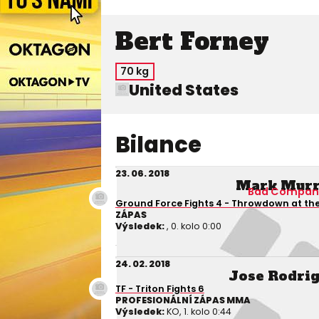
Bert Forney
70 kg
United States
Bilance
23. 06. 2018
Mark Murr
Bad Compan
Ground Force Fights 4 - Throwdown at th
ZÁPAS
Výsledek:
, 0. kolo 0:00
24. 02. 2018
Jose Rodri
TF - Triton Fights 6
PROFESIONÁLNÍ ZÁPAS MMA
Výsledek:
KO, 1. kolo 0:44