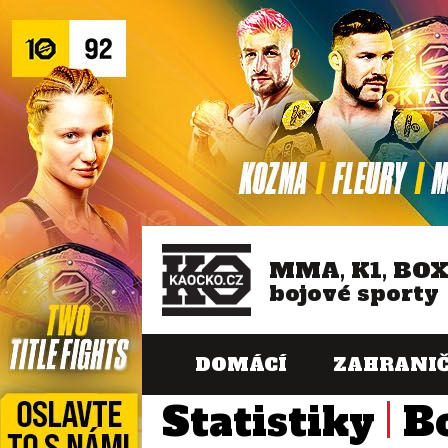
MMA, K1, BO
bojové sporty
DOMÁCÍ
ZAHRANIČ
Statistiky
B