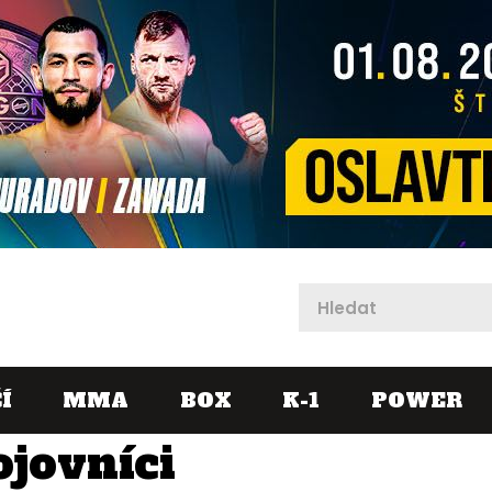
X
Í
MMA
BOX
K-1
POWER
ojovníci