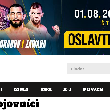
X
Í
MMA
BOX
K-1
POWER
ojovníci