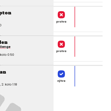
pton
prohra
0
den
llenge
prohra
kolo 0:50
an
výhra
. kolo 1:18