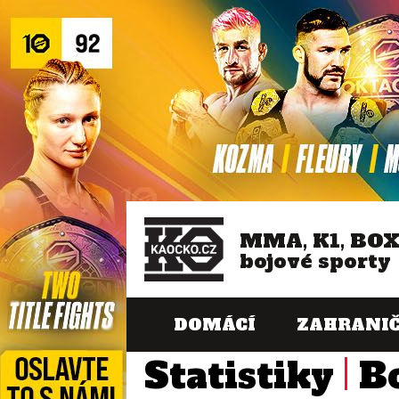
MMA, K1, BO
bojové sporty
DOMÁCÍ
ZAHRANIČ
Statistiky
B