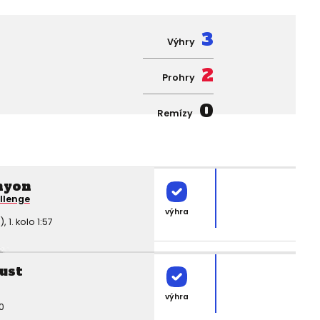
3
Výhry
2
Prohry
0
Remízy
nyon
llenge
výhra
1. kolo 1:57
ust
výhra
0