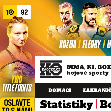
MMA, K1, BO
bojové sporty
DOMÁCÍ
ZAHRANIČ
Statistiky
B