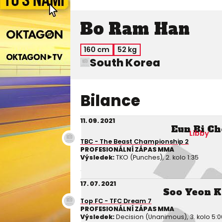
Bo Ram Han
160 cm
52 kg
South Korea
Bilance
11. 09. 2021
Eun Bi Ch
Libby
TBC - The Beast Championship 2
PROFESIONÁLNÍ ZÁPAS MMA
Výsledek:
TKO (Punches), 2. kolo 1:35
17. 07. 2021
Soo Yeon 
Top FC - TFC Dream 7
PROFESIONÁLNÍ ZÁPAS MMA
Výsledek:
Decision (Unanimous), 3. kolo 5:0