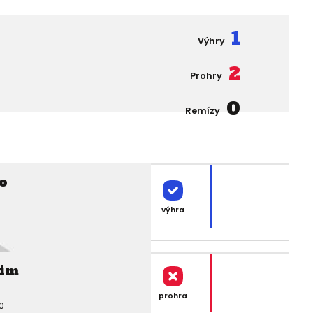
1
Výhry
2
Prohry
0
Remízy
o
výhra
Kim
prohra
0