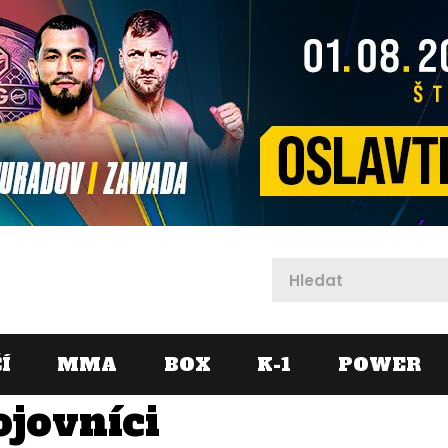
X
Í
MMA
BOX
K-1
POWER
ojovníci