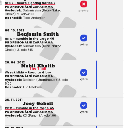
SFS 7 - Score Fighting Series 7
PROFESIONÁLNÍ ZÁPAS MMA
Výsledek:
Submission (Rear-Naked
prohra
Choke), 2. kolo 4:39
Rozhodčí:
Todd Anderson
06. 10. 2012
Benjamin Smith
RITC - Rumble in the Cage 46
PROFESIONÁLNÍ ZÁPAS MMA
výhra
Výsledek:
Submission (Rear-Naked
Choke), 3. kolo 3:15
20. 04. 2012
Nabil Khatib
The Thrill
Wreck MMA - Road to Glory
PROFESIONÁLNÍ ZÁPAS MMA
výhra
Výsledek:
Decision (Unanimous), 3. kolo
5:00
Rozhodčí:
Luc Lefebvre
26. 11. 2011
Joey Gobeil
RITC - Rumble in the Cage 45
PROFESIONÁLNÍ ZÁPAS MMA
výhra
Výsledek:
KO (Punch), 1. kolo 1:06