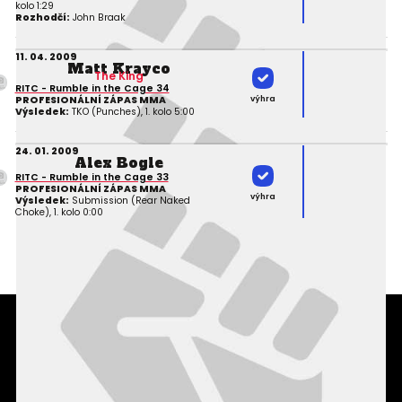
kolo 1:29
Rozhodčí:
John Braak
11. 04. 2009
Matt Krayco
The King
RITC - Rumble in the Cage 34
výhra
PROFESIONÁLNÍ ZÁPAS MMA
Výsledek:
TKO (Punches), 1. kolo 5:00
24. 01. 2009
Alex Bogle
RITC - Rumble in the Cage 33
PROFESIONÁLNÍ ZÁPAS MMA
výhra
Výsledek:
Submission (Rear Naked
Choke), 1. kolo 0:00
Podmínky užití webového rozhraní
Souhlas s používáním osobních údajů
Statistiky