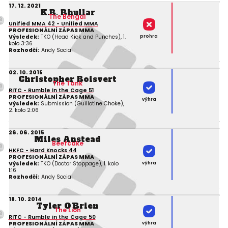
17. 12. 2021
K.B. Bhullar
The Bengal
Unified MMA 42 - Unified MMA
PROFESIONÁLNÍ ZÁPAS MMA
prohra
Výsledek:
TKO (Head Kick and Punches), 1.
kolo 3:36
Rozhodčí:
Andy Social
02. 10. 2015
Christopher Boisvert
The Tank
RITC - Rumble in the Cage 51
PROFESIONÁLNÍ ZÁPAS MMA
výhra
Výsledek:
Submission (Guillotine Choke),
2. kolo 2:06
26. 06. 2015
Miles Anstead
Beefcake
HKFC - Hard Knocks 44
PROFESIONÁLNÍ ZÁPAS MMA
výhra
Výsledek:
TKO (Doctor Stoppage), 1. kolo
1:16
Rozhodčí:
Andy Social
18. 10. 2014
Tyler O'Brien
The Lion
RITC - Rumble in the Cage 50
výhra
PROFESIONÁLNÍ ZÁPAS MMA