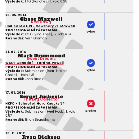
Výsledek:
TKO (Punches), 1. kolo 0:38
23. 05. 2014
Chase Maxwell
Red Dawg
Unified MMA 19 - Dewsbery vs. Maxwell
PROFESIONÁLNÍ ZÁPAS MMA
výhra
Výsledek:
KO (Flying Knee), 5. kolo 4:34
Rozhodčí:
Vern Gorman
21. 02. 2014
Mark Drummond
Sweet Dreams
WSOF Canada 1 - Ford vs. Powell
PROFESIONÁLNÍ ZÁPAS MMA
výhra
Výsledek:
Submission (Rear-Naked
Choke), 1. kolo 4:31
Rozhodčí:
John Braak
17. 01. 2014
Sergej Juskevic
The Leg Collector
HKFC - School of Hard Knocks 34
PROFESIONÁLNÍ ZÁPAS MMA
prohra
Výsledek:
Submission (Heel Hook), 1. kolo
0:57
Rozhodčí:
Brian Beauchamp
23. 11. 2012
Ryan Dickson