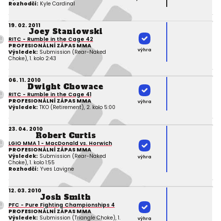
Rozhodčí:
Kyle Cardinal
19. 02. 2011
Joey Staniowski
RITC - Rumble in the Cage 42
PROFESIONÁLNÍ ZÁPAS MMA
výhra
Výsledek:
Submission (Rear-Naked
Choke), 1. kolo 2:43
06. 11. 2010
Dwight Chowace
RITC - Rumble in the Cage 41
PROFESIONÁLNÍ ZÁPAS MMA
výhra
Výsledek:
TKO (Retirement), 2. kolo 5:00
23. 04. 2010
Robert Curtis
LGIO MMA 1 - MacDonald vs. Horwich
PROFESIONÁLNÍ ZÁPAS MMA
Výsledek:
Submission (Rear-Naked
výhra
Choke), 1. kolo 1:55
Rozhodčí:
Yves Lavigne
12. 03. 2010
Josh Smith
PFC - Pure Fighting Championships 4
PROFESIONÁLNÍ ZÁPAS MMA
Výsledek:
Submission (Triangle Choke), 1.
výhra