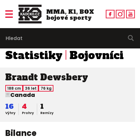
MMA, K1, BOX
bojové sporty
Statistiky
Bojovníci
Brandt Dewsbery
188 cm
36 let
76 kg
Canada
16
4
1
Výhry
Prohry
Remízy
Bilance