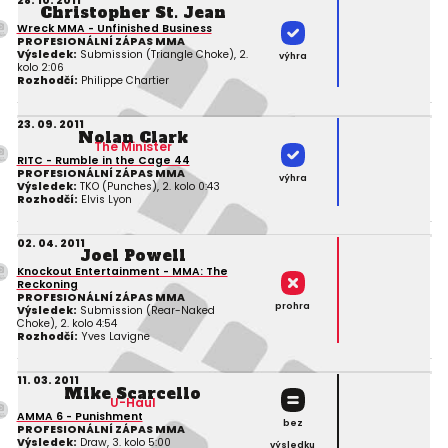
28. 10. 2011
Christopher St. Jean
Wreck MMA - Unfinished Business
PROFESIONÁLNÍ ZÁPAS MMA
Výsledek:
Submission (Triangle Choke), 2.
výhra
kolo 2:06
Rozhodčí:
Philippe Chartier
23. 09. 2011
Nolan Clark
The Minister
RITC - Rumble in the Cage 44
PROFESIONÁLNÍ ZÁPAS MMA
výhra
Výsledek:
TKO (Punches), 2. kolo 0:43
Rozhodčí:
Elvis Lyon
02. 04. 2011
Joel Powell
Knockout Entertainment - MMA: The
Reckoning
PROFESIONÁLNÍ ZÁPAS MMA
prohra
Výsledek:
Submission (Rear-Naked
Choke), 2. kolo 4:54
Rozhodčí:
Yves Lavigne
11. 03. 2011
Mike Scarcello
U-Haul
AMMA 6 - Punishment
bez
PROFESIONÁLNÍ ZÁPAS MMA
Výsledek:
Draw, 3. kolo 5:00
výsledku