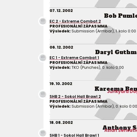
07. 12. 2002
Bob Puml
EC 2 - Extreme Combat 2
PROFESIONÁLNÍ ZÁPAS MMA
Výsledek:
Submission (Armbar), 1. kolo 0:00
06. 12. 2002
Daryl Guthm
EC 1 - Extreme Combat 1
PROFESIONÁLNÍ ZÁPAS MMA
Výsledek:
TKO (Punches), 0. kolo 0:00
19. 10. 2002
Kareema Ben
Junkyard Do
SHB 2 - Sokol Hall Brawl 2
PROFESIONÁLNÍ ZÁPAS MMA
Výsledek:
Submission (Armbar), 0. kolo 0:0
18. 08. 2002
Anthony S
Asian Sensati
SHB 1 - Sokol Hall Brawl 1