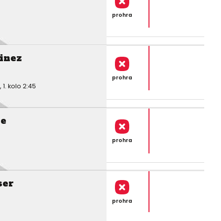
prohra
inez
prohra
. kolo 2:45
le
prohra
ser
prohra