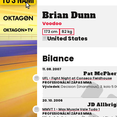
Brian Dunn
Voodoo
173 cm
82 kg
United States
Bilance
11. 08. 2007
Pat McPher
UFL - Fight Night at Conseco Fieldhouse
PROFESIONÁLNÍ ZÁPAS MMA
Výsledek:
Decision (Unanimous), 3. kolo 5:0
20. 10. 2006
JD Allbrig
MMVT 1 - Max Muscle Vale Tudo 1
PROFESIONÁLNÍ ZÁPAS MMA