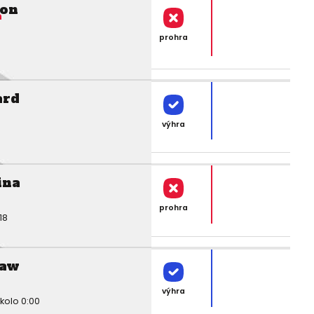
ton
n
prohra
ard
výhra
ina
prohra
18
law
výhra
kolo 0:00