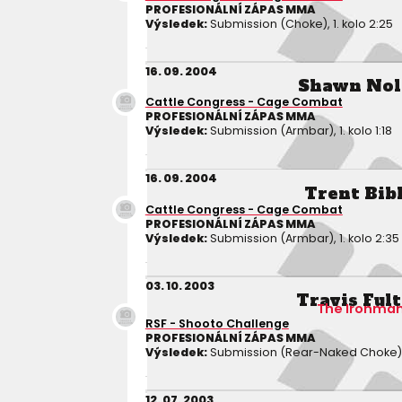
PROFESIONÁLNÍ ZÁPAS MMA
Výsledek:
Submission (Choke), 1. kolo 2:25
16. 09. 2004
Shawn Nol
Cattle Congress - Cage Combat
PROFESIONÁLNÍ ZÁPAS MMA
Výsledek:
Submission (Armbar), 1. kolo 1:18
16. 09. 2004
Trent Bib
Cattle Congress - Cage Combat
PROFESIONÁLNÍ ZÁPAS MMA
Výsledek:
Submission (Armbar), 1. kolo 2:35
03. 10. 2003
Travis Ful
The Ironma
RSF - Shooto Challenge
PROFESIONÁLNÍ ZÁPAS MMA
Výsledek:
Submission (Rear-Naked Choke), 1
12. 07. 2003