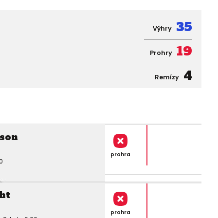
35
Výhry
19
Prohry
4
Remízy
son
prohra
0
ht
prohra