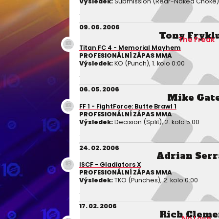
Výsledek:
Submission (Rear-Naked Choke), 
09. 06. 2006
Tony Frykl
The Freak
Titan FC 4 - Memorial Mayhem
PROFESIONÁLNÍ ZÁPAS MMA
Výsledek:
KO (Punch), 1. kolo 0:00
06. 05. 2006
Mike Gat
FF 1 - FightForce: Butte Brawl 1
PROFESIONÁLNÍ ZÁPAS MMA
Výsledek:
Decision (Split), 2. kolo 5:00
24. 02. 2006
Adrian Ser
ISCF - Gladiators X
PROFESIONÁLNÍ ZÁPAS MMA
Výsledek:
TKO (Punches), 2. kolo 0:00
17. 02. 2006
Rich Cleme
No Love