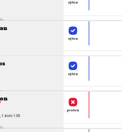
výhra
an
výhra
bs
výhra
ton
n
prohra
. kolo 1:35