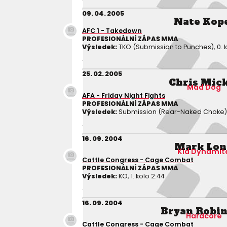
09. 04. 2005
Nate Kop
AFC 1 - Takedown
PROFESIONÁLNÍ ZÁPAS MMA
Výsledek:
TKO (Submission to Punches), 0. k
25. 02. 2005
Chris Mic
Mad Dog
AFA - Friday Night Fights
PROFESIONÁLNÍ ZÁPAS MMA
Výsledek:
Submission (Rear-Naked Choke), 2
16. 09. 2004
Mark Lon
Kid Dynamit
Cattle Congress - Cage Combat
PROFESIONÁLNÍ ZÁPAS MMA
Výsledek:
KO, 1. kolo 2:44
16. 09. 2004
Bryan Robi
Hardcore
Cattle Congress - Cage Combat