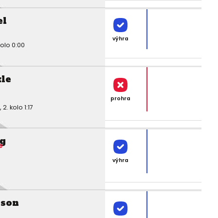
el
výhra
olo 0:00
kle
prohra
. kolo 1:17
g
e
výhra
nson