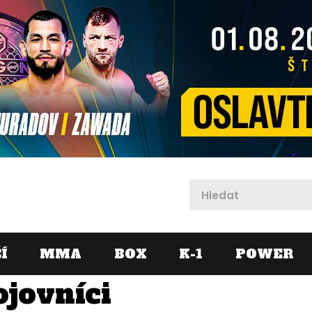
X
Í
MMA
BOX
K-1
POWER
ojovníci