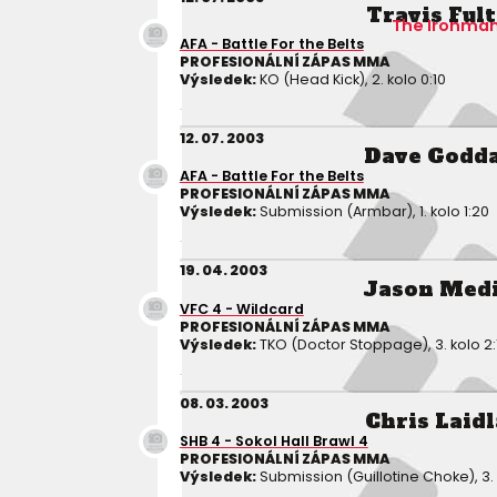
Travis Ful
The Ironma
AFA - Battle For the Belts
PROFESIONÁLNÍ ZÁPAS MMA
Výsledek:
KO (Head Kick), 2. kolo 0:10
12. 07. 2003
Dave Godd
AFA - Battle For the Belts
PROFESIONÁLNÍ ZÁPAS MMA
Výsledek:
Submission (Armbar), 1. kolo 1:20
19. 04. 2003
Jason Med
VFC 4 - Wildcard
PROFESIONÁLNÍ ZÁPAS MMA
Výsledek:
TKO (Doctor Stoppage), 3. kolo 2:
08. 03. 2003
Chris Laid
SHB 4 - Sokol Hall Brawl 4
PROFESIONÁLNÍ ZÁPAS MMA
Výsledek:
Submission (Guillotine Choke), 3. 