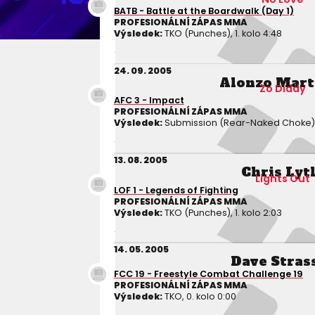
BATB - Battle at the Boardwalk (Day 1)
PROFESIONÁLNÍ ZÁPAS MMA
Výsledek:
TKO (Punches), 1. kolo 4:48
24. 09. 2005
Alonzo Mart
Zo Diddy
AFC 3 - Impact
PROFESIONÁLNÍ ZÁPAS MMA
Výsledek:
Submission (Rear-Naked Choke), 1
13. 08. 2005
Chris Lyt
Lights Out
LOF 1 - Legends of Fighting
PROFESIONÁLNÍ ZÁPAS MMA
Výsledek:
TKO (Punches), 1. kolo 2:03
14. 05. 2005
Dave Stras
FCC 19 - Freestyle Combat Challenge 19
PROFESIONÁLNÍ ZÁPAS MMA
Výsledek:
TKO, 0. kolo 0:00