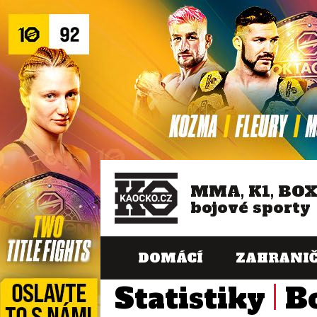
MMA, K1, BO
bojové sporty
DOMÁCÍ
ZAHRANIČ
Statistiky
B