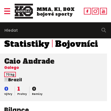
MMA, K1, BOX
bojové sporty
Statistiky
Bojovníci
Caio Andrade
Galego
70 kg
Brazil
0
1
0
Výhry
Prohry
Remízy
Bilance