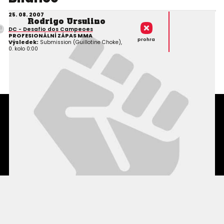
25. 08. 2007
Rodrigo Ursulino
DC - Desafio dos Campeoes
PROFESIONÁLNÍ ZÁPAS MMA
prohra
Výsledek:
Submission (Guillotine Choke),
0. kolo 0:00
Podmínky užití webového rozhraní
Souhlas s používáním osobních údajů
Statistiky
Kontakty