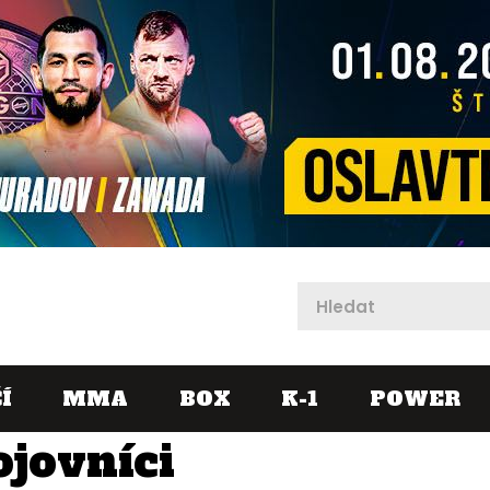
X
Í
MMA
BOX
K-1
POWER
ojovníci