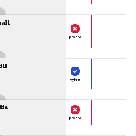
all
prohra
ill
výhra
lis
prohra