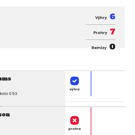
6
Výhry
7
Prohry
0
Remízy
iams
výhra
kolo 0:53
son
prohra