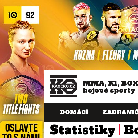
MMA, K1, BO
bojové sporty
DOMÁCÍ
ZAHRANIČ
Statistiky
B