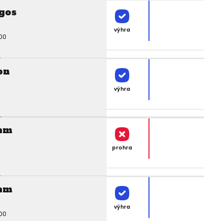
gos
výhra
00
on
výhra
am
prohra
am
výhra
00