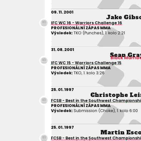
09. 11. 2001
Jake Gibs
IFC WC 16 - Warriors Challenge 16
PROFESIONÁLNÍ ZÁPAS MMA
Výsledek:
TKO (Punches), 1. kolo 2:21
31. 08. 2001
Sean Gra
Black Mamb
IFC WC 15 - Warriors Challenge 15
PROFESIONÁLNÍ ZÁPAS MMA
Výsledek:
TKO, 1. kolo 3:26
25. 01. 1997
Christophe Le
FCSB - Best in the Southwest Championsh
PROFESIONÁLNÍ ZÁPAS MMA
Výsledek:
Submission (Choke), 1. kolo 6:00
25. 01. 1997
Martin Esc
FCSB - Best in the Southwest Championsh