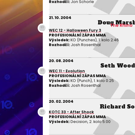
Rozhodčí:
Jon Schorle
21. 10. 2004
Doug Marsh
The Rhino
WEC 12 - Halloween Fury 3
PROFESIONÁLNÍ ZÁPAS MMA
Výsledek:
KO (Punches), 1. kolo 2:46
Rozhodčí:
Josh Rosenthal
20. 08. 2004
Seth Wood
WEC 11 - Evolution
PROFESIONÁLNÍ ZÁPAS MMA
Výsledek:
KO (Punch), 1. kolo 0:25
Rozhodčí:
Josh Rosenthal
20. 02. 2004
Richard So
KOTC 33 - After Shock
PROFESIONÁLNÍ ZÁPAS MMA
Výsledek:
Decision, 2. kolo 5:00