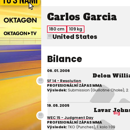
Carlos Garcia
180 cm
109 kg
United States
Bilance
06. 01. 2006
Delon Will
SF 14 - Resolution
PROFESIONÁLNÍ ZÁPAS MMA
Výsledek:
Submission (Guillotine Choke), 2. 
19. 05. 2005
Lavar John
Big
WEC 15 - Judgment Day
PROFESIONÁLNÍ ZÁPAS MMA
Výsledek:
TKO (Punches), 1. kolo 1:09