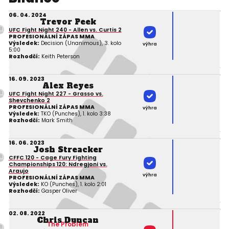
06. 04. 2024
Trevor Peek
UFC Fight Night 240 - Allen vs. Curtis 2
PROFESIONÁLNÍ ZÁPAS MMA
Výsledek:
Decision (Unanimous), 3. kolo
výhra
5:00
Rozhodčí:
Keith Peterson
16. 09. 2023
Alex Reyes
UFC Fight Night 227 - Grasso vs.
Shevchenko 2
PROFESIONÁLNÍ ZÁPAS MMA
výhra
Výsledek:
TKO (Punches), 1. kolo 3:38
Rozhodčí:
Mark Smith
16. 06. 2023
Josh Streacker
CFFC 120 - Cage Fury Fighting
Championships 120: Ndregjoni vs.
Araujo
výhra
PROFESIONÁLNÍ ZÁPAS MMA
Výsledek:
KO (Punches), 1. kolo 2:01
Rozhodčí:
Gasper Oliver
02. 08. 2022
Chris Duncan
The Problem