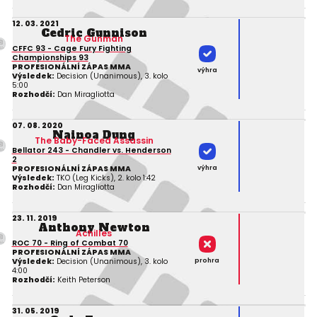
12. 03. 2021
Cedric Gunnison
The Gunman
CFFC 93 - Cage Fury Fighting
Championships 93
PROFESIONÁLNÍ ZÁPAS MMA
výhra
Výsledek:
Decision (Unanimous), 3. kolo
5:00
Rozhodčí:
Dan Miragliotta
07. 08. 2020
Nainoa Dung
The Baby-Faced Assassin
Bellator 243 - Chandler vs. Henderson
2
výhra
PROFESIONÁLNÍ ZÁPAS MMA
Výsledek:
TKO (Leg Kicks), 2. kolo 1:42
Rozhodčí:
Dan Miragliotta
23. 11. 2019
Anthony Newton
Achilles
ROC 70 - Ring of Combat 70
PROFESIONÁLNÍ ZÁPAS MMA
prohra
Výsledek:
Decision (Unanimous), 3. kolo
4:00
Rozhodčí:
Keith Peterson
31. 05. 2019