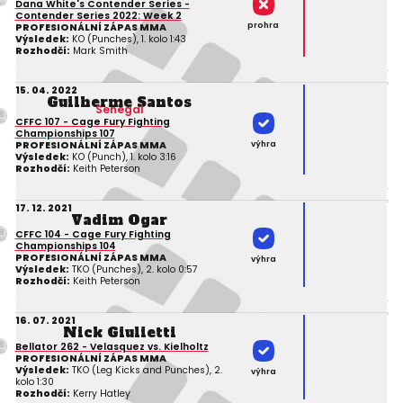
Dana White's Contender Series -
Contender Series 2022: Week 2
prohra
PROFESIONÁLNÍ ZÁPAS MMA
Výsledek:
KO (Punches), 1. kolo 1:43
Rozhodčí:
Mark Smith
15. 04. 2022
Guilherme Santos
Senegal
CFFC 107 - Cage Fury Fighting
Championships 107
výhra
PROFESIONÁLNÍ ZÁPAS MMA
Výsledek:
KO (Punch), 1. kolo 3:16
Rozhodčí:
Keith Peterson
17. 12. 2021
Vadim Ogar
CFFC 104 - Cage Fury Fighting
Championships 104
PROFESIONÁLNÍ ZÁPAS MMA
výhra
Výsledek:
TKO (Punches), 2. kolo 0:57
Rozhodčí:
Keith Peterson
16. 07. 2021
Nick Giulietti
Bellator 262 - Velasquez vs. Kielholtz
PROFESIONÁLNÍ ZÁPAS MMA
Výsledek:
TKO (Leg Kicks and Punches), 2.
výhra
kolo 1:30
Rozhodčí:
Kerry Hatley