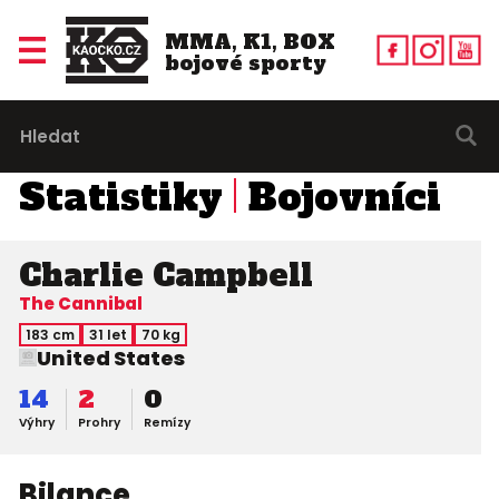
MMA, K1, BOX
bojové sporty
Statistiky
Bojovníci
Charlie Campbell
The Cannibal
183 cm
31 let
70 kg
United States
14
2
0
Výhry
Prohry
Remízy
Bilance