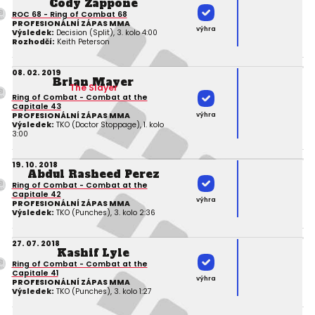
Cody Zappone
ROC 68 - Ring of Combat 68
PROFESIONÁLNÍ ZÁPAS MMA
výhra
Výsledek:
Decision (Split), 3. kolo 4:00
Rozhodčí:
Keith Peterson
08. 02. 2019
Brian Mayer
The Slayer
Ring of Combat - Combat at the
Capitale 43
výhra
PROFESIONÁLNÍ ZÁPAS MMA
Výsledek:
TKO (Doctor Stoppage), 1. kolo
3:00
19. 10. 2018
Abdul Rasheed Perez
Ring of Combat - Combat at the
Capitale 42
výhra
PROFESIONÁLNÍ ZÁPAS MMA
Výsledek:
TKO (Punches), 3. kolo 2:36
27. 07. 2018
Kashif Lyle
Ring of Combat - Combat at the
Capitale 41
výhra
PROFESIONÁLNÍ ZÁPAS MMA
Výsledek:
TKO (Punches), 3. kolo 1:27