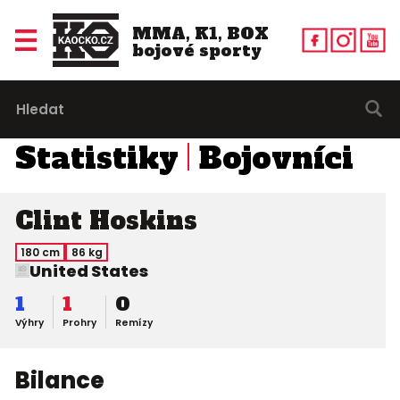
MMA, K1, BOX
bojové sporty
Statistiky
Bojovníci
Clint Hoskins
180 cm
86 kg
United States
1
1
0
Výhry
Prohry
Remízy
Bilance