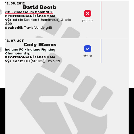
12. 05. 2012
David Booth
CC - Colosseum Combat 21
PROFESIONÁLNÍ ZÁPAS MMA
Výsledek:
Decision (Unanimous), 3. kolo
prohra
3:00
Rozhodčí:
Travis Vandergriff
16. 07. 2011
Cody Manus
Indiana FC - Indiana Fighting
Championship
výhra
PROFESIONÁLNÍ ZÁPAS MMA
Výsledek:
TKO (Strikes), 1. kolo 1:21
Podmínky užití webového rozhraní
Souhlas s používáním osobních údajů
Statistiky
Kontakty