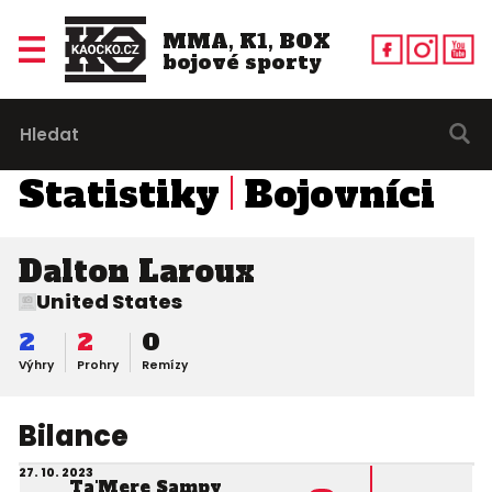
MMA, K1, BOX
bojové sporty
Statistiky
Bojovníci
Dalton Laroux
United States
2
2
0
Výhry
Prohry
Remízy
Bilance
27. 10. 2023
Ta'Mere Sampy