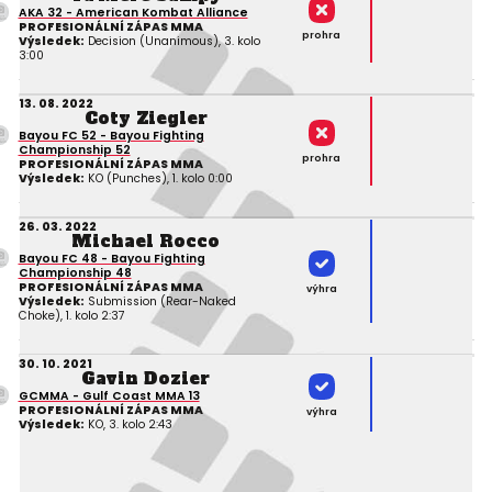
AKA 32 - American Kombat Alliance
PROFESIONÁLNÍ ZÁPAS MMA
prohra
Výsledek:
Decision (Unanimous), 3. kolo
3:00
13. 08. 2022
Coty Ziegler
Bayou FC 52 - Bayou Fighting
Championship 52
prohra
PROFESIONÁLNÍ ZÁPAS MMA
Výsledek:
KO (Punches), 1. kolo 0:00
26. 03. 2022
Michael Rocco
Bayou FC 48 - Bayou Fighting
Championship 48
PROFESIONÁLNÍ ZÁPAS MMA
výhra
Výsledek:
Submission (Rear-Naked
Choke), 1. kolo 2:37
30. 10. 2021
Gavin Dozier
GCMMA - Gulf Coast MMA 13
PROFESIONÁLNÍ ZÁPAS MMA
výhra
Výsledek:
KO, 3. kolo 2:43