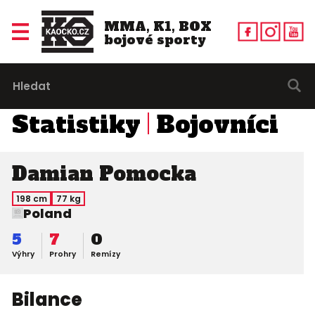
MMA, K1, BOX
bojové sporty
Statistiky
Bojovníci
Damian Pomocka
198 cm
77 kg
Poland
5
7
0
Výhry
Prohry
Remízy
Bilance