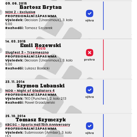
09. 06. 2015
Bartosz Brytan
NOH 2 - Exclusive
PROFESIONÁLNÍ ZÁPAS MMA
Výsledek:
Decision (Unanimous), 3. kolo
výhra
5:00
Rozhodčí:
Tomasz Szczerek
14. 03. 2015
Emil Rozewski
Roza
Slugfest 3 - Trzemeszno
PROFESIONÁLNÍ ZÁPAS MMA
prohra
Výsledek:
Decision (Unanimous), 3. kolo
5:00
Rozhodčí:
Lukasz Bosacki
23. 11. 2014
Szymon Lubanski
NOG - Night of Gladiators 4
PROFESIONÁLNÍ ZÁPAS MMA
výhra
Výsledek:
TKO (Punches), 2. kolo 2:13
Rozhodčí:
Pawel Grzadzielski
25. 10. 2014
Tomasz Szymczyk
KBCSC - Sports Hall 15th Anniversary
PROFESIONÁLNÍ ZÁPAS MMA
Výsledek:
Submission (Armbar), 3. kolo
výhra
1:53