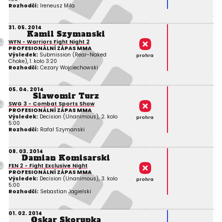
Rozhodčí:
Ireneusz Mila
31. 05. 2014
Kamil Szymanski
WFN - Warriors Fight Night 2
PROFESIONÁLNÍ ZÁPAS MMA
Výsledek:
Submission (Rear-Naked
prohra
Choke), 1. kolo 3:20
Rozhodčí:
Cezary Wojciechowski
05. 04. 2014
Slawomir Turz
SWG 3 - Combat Sports Show
PROFESIONÁLNÍ ZÁPAS MMA
Výsledek:
Decision (Unanimous), 2. kolo
prohra
5:00
Rozhodčí:
Rafal Szymanski
08. 03. 2014
Damian Komisarski
FEN 2 - Fight Exclusive Night
PROFESIONÁLNÍ ZÁPAS MMA
Výsledek:
Decision (Unanimous), 3. kolo
prohra
5:00
Rozhodčí:
Sebastian Jagielski
01. 02. 2014
Oskar Skorupka