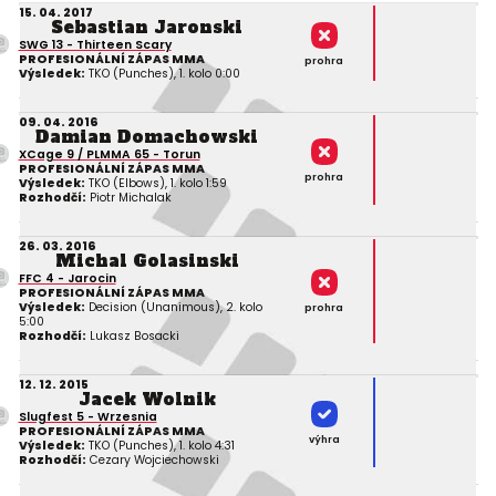
15. 04. 2017
Sebastian Jaronski
SWG 13 - Thirteen Scary
PROFESIONÁLNÍ ZÁPAS MMA
prohra
Výsledek:
TKO (Punches), 1. kolo 0:00
09. 04. 2016
Damian Domachowski
XCage 9 / PLMMA 65 - Torun
PROFESIONÁLNÍ ZÁPAS MMA
prohra
Výsledek:
TKO (Elbows), 1. kolo 1:59
Rozhodčí:
Piotr Michalak
26. 03. 2016
Michal Golasinski
FFC 4 - Jarocin
PROFESIONÁLNÍ ZÁPAS MMA
Výsledek:
Decision (Unanimous), 2. kolo
prohra
5:00
Rozhodčí:
Lukasz Bosacki
12. 12. 2015
Jacek Wolnik
Slugfest 5 - Wrzesnia
PROFESIONÁLNÍ ZÁPAS MMA
výhra
Výsledek:
TKO (Punches), 1. kolo 4:31
Rozhodčí:
Cezary Wojciechowski