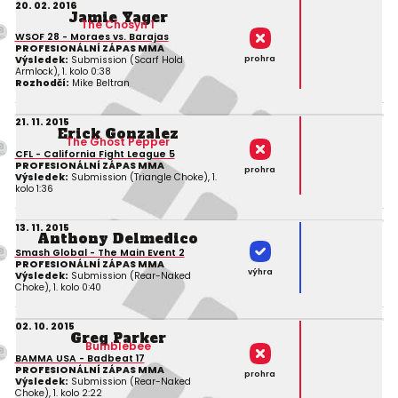
20. 02. 2016
Jamie Yager
The Chosyn 1
WSOF 28 - Moraes vs. Barajas
PROFESIONÁLNÍ ZÁPAS MMA
prohra
Výsledek:
Submission (Scarf Hold
Armlock), 1. kolo 0:38
Rozhodčí:
Mike Beltran
21. 11. 2015
Erick Gonzalez
The Ghost Pepper
CFL - California Fight League 5
PROFESIONÁLNÍ ZÁPAS MMA
prohra
Výsledek:
Submission (Triangle Choke), 1.
kolo 1:36
13. 11. 2015
Anthony Delmedico
Smash Global - The Main Event 2
PROFESIONÁLNÍ ZÁPAS MMA
výhra
Výsledek:
Submission (Rear-Naked
Choke), 1. kolo 0:40
02. 10. 2015
Greg Parker
Bumblebee
BAMMA USA - Badbeat 17
PROFESIONÁLNÍ ZÁPAS MMA
prohra
Výsledek:
Submission (Rear-Naked
Choke), 1. kolo 2:22