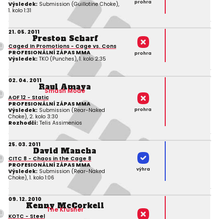
prohra
Výsledek:
Submission (Guillotine Choke),
1. kolo 1:31
21. 05. 2011
Preston Scharf
Caged In Promotions - Cage vs. Cons
PROFESIONÁLNÍ ZÁPAS MMA
prohra
Výsledek:
TKO (Punches), 1. kolo 2:35
02. 04. 2011
Raul Amaya
Smash Mode
AOF 12 - Static
PROFESIONÁLNÍ ZÁPAS MMA
prohra
Výsledek:
Submission (Rear-Naked
Choke), 2. kolo 3:30
Rozhodčí:
Telis Assimenios
25. 03. 2011
David Mancha
CITC 8 - Chaos in the Cage 8
PROFESIONÁLNÍ ZÁPAS MMA
výhra
Výsledek:
Submission (Rear-Naked
Choke), 1. kolo 1:06
09. 12. 2010
Kenny McCorkell
The Krusher
KOTC - Steel