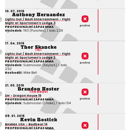
10. 07. 2015
Anthony Hernandez
Lights Out / Bash Entertainment - Fight
Night at Sportsmen's Lodge 3
prohra
PROFESIONÁLNÍ ZÁPAS MMA
Výsledek:
TKO (Punches), 1. kolo 2:28
17. 04. 2015
Thor Skancke
TNT
Lights Out / Bash Entertainment - Fight
Night at Sportsmen's Lodge 2
PROFESIONÁLNÍ ZÁPAS MMA
prohra
Výsledek:
Submission (Keylock), 1. kolo
2:52
Rozhodčí:
Mike Bell
21. 03. 2015
Brandon Hester
The Beast
DH - Dragon House 19
prohra
PROFESIONÁLNÍ ZÁPAS MMA
Výsledek:
Submission (Choke), 1. kolo 1:54
09. 01. 2015
Kevin Bostick
BAMMA USA - Badbeat 14
PROFESIONÁLNÍ ZÁPAS MMA