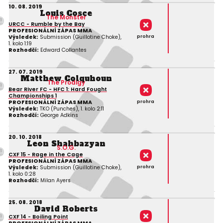
10. 08. 2019
Louis Cosce
The Monster
URCC - Rumble by the Bay
PROFESIONÁLNÍ ZÁPAS MMA
prohra
Výsledek:
Submission (Guillotine Choke),
1. kolo 1:19
Rozhodčí:
Edward Collantes
27. 07. 2019
Matthew Colquhoun
The Prodigy
Bear River FC - HFC 1: Hard Fought
Championships 1
prohra
PROFESIONÁLNÍ ZÁPAS MMA
Výsledek:
TKO (Punches), 1. kolo 2:11
Rozhodčí:
George Adkins
20. 10. 2018
Leon Shahbazyan
S.O.G.
CXF 15 - Rage in the Cage
PROFESIONÁLNÍ ZÁPAS MMA
prohra
Výsledek:
Submission (Guillotine Choke),
1. kolo 0:28
Rozhodčí:
Milan Ayers
25. 08. 2018
David Roberts
CXF 14 - Boiling Point