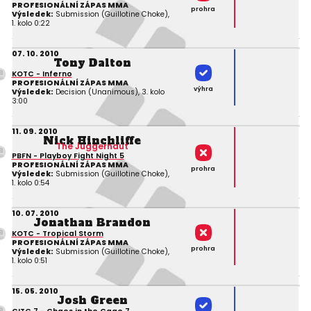
PROFESIONÁLNÍ ZÁPAS MMA
prohra
Výsledek:
Submission (Guillotine Choke),
1. kolo 0:22
07. 10. 2010
Tony Dalton
KOTC - Inferno
PROFESIONÁLNÍ ZÁPAS MMA
výhra
Výsledek:
Decision (Unanimous), 3. kolo
3:00
11. 09. 2010
Nick Hinchliffe
The Juggernaut
PBFN - Playboy Fight Night 5
PROFESIONÁLNÍ ZÁPAS MMA
prohra
Výsledek:
Submission (Guillotine Choke),
1. kolo 0:54
10. 07. 2010
Jonathan Brandon
KOTC - Tropical Storm
PROFESIONÁLNÍ ZÁPAS MMA
prohra
Výsledek:
Submission (Guillotine Choke),
1. kolo 0:51
15. 05. 2010
Josh Green