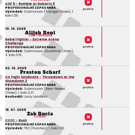
AOF 5 - Rumble at Robarts 5
PROFESIONÁLNÍ ZÁPAS MMA
prohra
Výsledek:
Submission (Triangle Choke), 1.
kolo 1:35
10. 10. 2009
Alijah Reni
The Formula
Rebel Fighter - Extreme Arena
Challenge
prohra
PROFESIONÁLNÍ ZÁPAS MMA
Výsledek:
Submission (Guillotine Choke),
3. kolo 0:15
02. 10. 2009
Preston Scharf
CA Fight Syndicate - Throwdown at the
Showdown 2
PROFESIONÁLNÍ ZÁPAS MMA
prohra
Výsledek:
Submission (Rear-Naked
Choke), 1. kolo 2:21
Rozhodčí:
Larry Landless
18. 07. 2009
Zak Bucia
Crash
CCFC - Rush
prohra
PROFESIONÁLNÍ ZÁPAS MMA
Výsledek:
TKO (Punches), 1. kolo 1:20