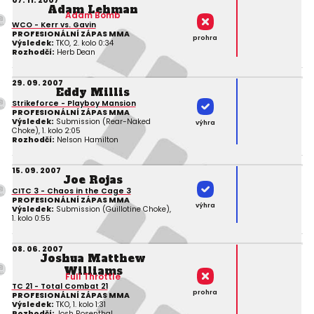
07. 11. 2007
Adam Lehman
Adam Bomb
WCO - Kerr vs. Gavin
PROFESIONÁLNÍ ZÁPAS MMA
prohra
Výsledek:
TKO, 2. kolo 0:34
Rozhodčí:
Herb Dean
29. 09. 2007
Eddy Millis
Strikeforce - Playboy Mansion
PROFESIONÁLNÍ ZÁPAS MMA
Výsledek:
Submission (Rear-Naked
výhra
Choke), 1. kolo 2:05
Rozhodčí:
Nelson Hamilton
15. 09. 2007
Joe Rojas
CITC 3 - Chaos in the Cage 3
PROFESIONÁLNÍ ZÁPAS MMA
výhra
Výsledek:
Submission (Guillotine Choke),
1. kolo 0:55
08. 06. 2007
Joshua Matthew
Williams
Full Throttle
TC 21 - Total Combat 21
prohra
PROFESIONÁLNÍ ZÁPAS MMA
Výsledek:
TKO, 1. kolo 1:31
Rozhodčí:
Josh Rosenthal