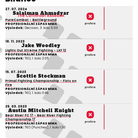
27. 07. 2024
Salaiman Ahmadyar
The Cutthroat Assassin
PureCombat - Battleground
prohra
PROFESIONÁLNÍ ZÁPAS MMA
Výsledek:
Decision, 3. kolo 5:00
18. 11. 2023
Jake Woodley
Lights Out Xtreme Fighting - LXF 12
PROFESIONÁLNÍ ZÁPAS MMA
prohra
Výsledek:
TKO, 1. kolo 2:05
15. 07. 2023
Scottie Stockman
Primal Fighting Championship - Fists on
Fire
prohra
PROFESIONÁLNÍ ZÁPAS MMA
Výsledek:
TKO, 1. kolo 0:46
25. 03. 2023
Austin Mitchell Knight
Bear River FC 17 - Bear River Fighting
Championship 17
prohra
PROFESIONÁLNÍ ZÁPAS MMA
Výsledek:
TKO (Punches), 1. kolo 1:30