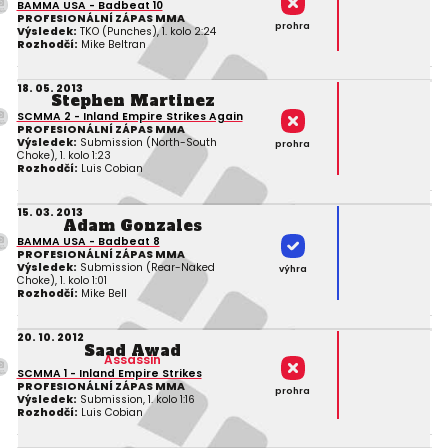
BAMMA USA - Badbeat 10
PROFESIONÁLNÍ ZÁPAS MMA
prohra
Výsledek:
TKO (Punches), 1. kolo 2:24
Rozhodčí:
Mike Beltran
18. 05. 2013
Stephen Martinez
SCMMA 2 - Inland Empire Strikes Again
PROFESIONÁLNÍ ZÁPAS MMA
Výsledek:
Submission (North-South
prohra
Choke), 1. kolo 1:23
Rozhodčí:
Luis Cobian
15. 03. 2013
Adam Gonzales
BAMMA USA - Badbeat 8
PROFESIONÁLNÍ ZÁPAS MMA
Výsledek:
Submission (Rear-Naked
výhra
Choke), 1. kolo 1:01
Rozhodčí:
Mike Bell
20. 10. 2012
Saad Awad
Assassin
SCMMA 1 - Inland Empire Strikes
PROFESIONÁLNÍ ZÁPAS MMA
prohra
Výsledek:
Submission, 1. kolo 1:16
Rozhodčí:
Luis Cobian