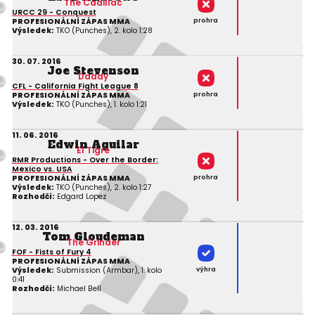
The Cadillac
URCC 29 - Conquest
prohra
PROFESIONÁLNÍ ZÁPAS MMA
Výsledek:
TKO (Punches), 2. kolo 1:28
30. 07. 2016
Joe Stevenson
Daddy
CFL - California Fight League 8
prohra
PROFESIONÁLNÍ ZÁPAS MMA
Výsledek:
TKO (Punches), 1. kolo 1:21
11. 06. 2016
Edwin Aguilar
El Tigre
RMR Productions - Over the Border:
Mexico vs. USA
prohra
PROFESIONÁLNÍ ZÁPAS MMA
Výsledek:
TKO (Punches), 2. kolo 1:27
Rozhodčí:
Edgard Lopez
12. 03. 2016
Tom Gloudeman
The Grinder
FOF - Fists of Fury 4
PROFESIONÁLNÍ ZÁPAS MMA
výhra
Výsledek:
Submission (Armbar), 1. kolo
0:41
Rozhodčí:
Michael Bell