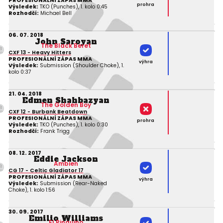
PROFESIONÁLNÍ ZÁPAS MMA
prohra
Výsledek:
TKO (Punches), 1. kolo 0:45
Rozhodčí:
Michael Bell
06. 07. 2018
John Saroyan
The Black Beret
CXF 13 - Heavy Hitters
PROFESIONÁLNÍ ZÁPAS MMA
výhra
Výsledek:
Submission (Shoulder Choke), 1.
kolo 0:37
21. 04. 2018
Edmen Shahbazyan
The Golden Boy
CXF 12 - Burbank Beatdown
PROFESIONÁLNÍ ZÁPAS MMA
prohra
Výsledek:
TKO (Punches), 1. kolo 0:30
Rozhodčí:
Frank Trigg
08. 12. 2017
Eddie Jackson
Ambien
CG 17 - Celtic Gladiator 17
PROFESIONÁLNÍ ZÁPAS MMA
výhra
Výsledek:
Submission (Rear-Naked
Choke), 1. kolo 1:56
30. 09. 2017
Emilio Williams
El Pinguino