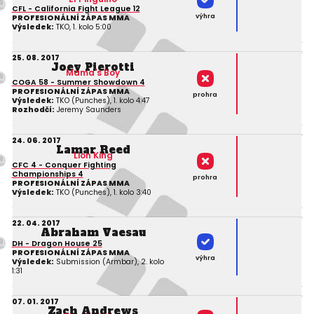
CFL - California Fight League 12
výhra
PROFESIONÁLNÍ ZÁPAS MMA
Výsledek:
TKO, 1. kolo 5:00
25. 08. 2017
Joey Pierotti
Mama's Boy
COGA 58 - Summer Showdown 4
PROFESIONÁLNÍ ZÁPAS MMA
prohra
Výsledek:
TKO (Punches), 1. kolo 4:47
Rozhodčí:
Jeremy Saunders
24. 06. 2017
Lamar Reed
Lion King
CFC 4 - Conquer Fighting
Championships 4
prohra
PROFESIONÁLNÍ ZÁPAS MMA
Výsledek:
TKO (Punches), 1. kolo 3:40
22. 04. 2017
Abraham Vaesau
DH - Dragon House 25
PROFESIONÁLNÍ ZÁPAS MMA
výhra
Výsledek:
Submission (Armbar), 2. kolo
1:31
07. 01. 2017
Zach Andrews