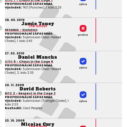
CITC 7 - Chaos in the Cage 7
PROFESIONÁLNÍ ZÁPAS MMA
výhra
Výsledek:
TKO (Punches), 1. kolo 2:25
26. 03. 2010
Jamie Toney
The Ghost
NFAMMA - Evolution
PROFESIONÁLNÍ ZÁPAS MMA
prohra
Výsledek:
Submission (Rear-Naked
Choke), 1. kolo 2:43
27. 02. 2010
Daniel Mancha
CITC 6 - Chaos in the Cage 6
PROFESIONÁLNÍ ZÁPAS MMA
výhra
Výsledek:
Submission (Rear-Naked
Choke), 2. kolo 2:35
20. 11. 2009
David Roberts
RITC 2 - Respect in the Cage 2
PROFESIONÁLNÍ ZÁPAS MMA
Výsledek:
Submission (Triangle Choke), 1.
výhra
kolo 2:23
Rozhodčí:
Cecil Peoples
23. 10. 2009
Nicolae Cury
The Armor