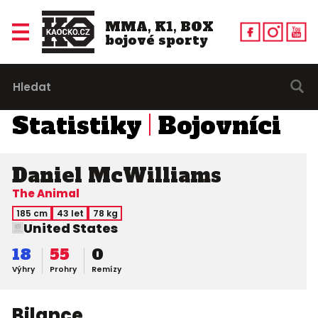
MMA, K1, BOX
bojové sporty
Statistiky
Bojovníci
Daniel McWilliams
The Animal
185 cm
43 let
78 kg
United States
18
55
0
Výhry
Prohry
Remízy
Bilance