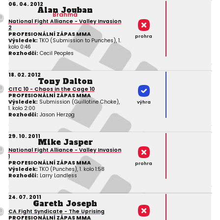
06. 04. 2012
Alan Jouban
Brahma
National Fight Alliance - Valley Invasion
2
PROFESIONÁLNÍ ZÁPAS MMA
prohra
Výsledek:
TKO (Submission to Punches), 1.
kolo 0:46
Rozhodčí:
Cecil Peoples
18. 02. 2012
Tony Dalton
CITC 10 - Chaos in the Cage 10
PROFESIONÁLNÍ ZÁPAS MMA
Výsledek:
Submission (Guillotine Choke),
výhra
1. kolo 2:00
Rozhodčí:
Jason Herzog
29. 10. 2011
Mike Jasper
National Fight Alliance - Valley Invasion
1
PROFESIONÁLNÍ ZÁPAS MMA
prohra
Výsledek:
TKO (Punches), 1. kolo 1:58
Rozhodčí:
Larry Landless
24. 07. 2011
Gareth Joseph
CA Fight Syndicate - The Uprising
PROFESIONÁLNÍ ZÁPAS MMA