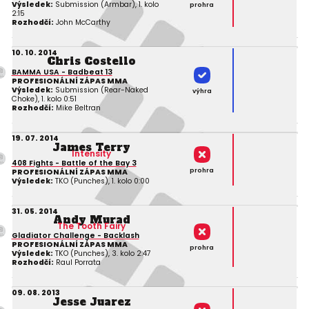
Výsledek:
Submission (Armbar), 1. kolo
prohra
2:15
Rozhodčí:
John McCarthy
10. 10. 2014
Chris Costello
BAMMA USA - Badbeat 13
PROFESIONÁLNÍ ZÁPAS MMA
Výsledek:
Submission (Rear-Naked
výhra
Choke), 1. kolo 0:51
Rozhodčí:
Mike Beltran
19. 07. 2014
James Terry
Intensity
408 Fights - Battle of the Bay 3
prohra
PROFESIONÁLNÍ ZÁPAS MMA
Výsledek:
TKO (Punches), 1. kolo 0:00
31. 05. 2014
Andy Murad
The Tooth Fairy
Gladiator Challenge - Backlash
PROFESIONÁLNÍ ZÁPAS MMA
prohra
Výsledek:
TKO (Punches), 3. kolo 2:47
Rozhodčí:
Raul Porrata
09. 08. 2013
Jesse Juarez