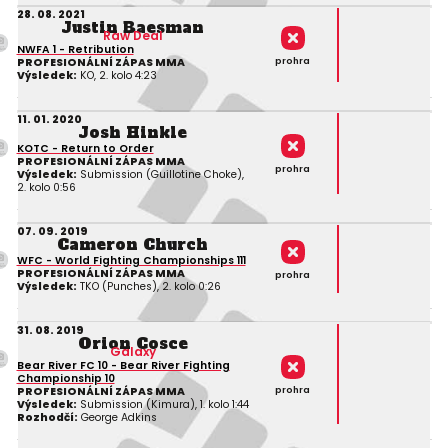
28. 08. 2021
Justin Baesman
Raw Deal
NWFA 1 - Retribution
prohra
PROFESIONÁLNÍ ZÁPAS MMA
Výsledek:
KO, 2. kolo 4:23
11. 01. 2020
Josh Hinkle
KOTC - Return to Order
PROFESIONÁLNÍ ZÁPAS MMA
prohra
Výsledek:
Submission (Guillotine Choke),
2. kolo 0:56
07. 09. 2019
Cameron Church
WFC - World Fighting Championships 111
PROFESIONÁLNÍ ZÁPAS MMA
prohra
Výsledek:
TKO (Punches), 2. kolo 0:26
31. 08. 2019
Orion Cosce
Galaxy
Bear River FC 10 - Bear River Fighting
Championship 10
prohra
PROFESIONÁLNÍ ZÁPAS MMA
Výsledek:
Submission (Kimura), 1. kolo 1:44
Rozhodčí:
George Adkins