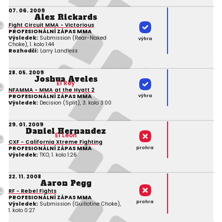
07. 06. 2009
Alex Rickards
Fight Circuit MMA - Victorious
PROFESIONÁLNÍ ZÁPAS MMA
Výsledek:
Submission (Rear-Naked
výhra
Choke), 1. kolo 1:44
Rozhodčí:
Larry Landless
28. 05. 2009
Joshua Aveles
El Rey
NFAMMA - MMA at the Hyatt 2
výhra
PROFESIONÁLNÍ ZÁPAS MMA
Výsledek:
Decision (Split), 3. kolo 3:00
29. 01. 2009
Daniel Hernandez
El Leon
CXF - California Xtreme Fighting
prohra
PROFESIONÁLNÍ ZÁPAS MMA
Výsledek:
TKO, 1. kolo 1:26
22. 11. 2008
Aaron Pegg
RF - Rebel Fights
PROFESIONÁLNÍ ZÁPAS MMA
prohra
Výsledek:
Submission (Guillotine Choke),
1. kolo 0:27