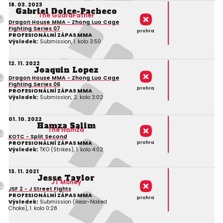
18. 03. 2023
Gabriel Dolce-Pacheco
The GuardFather
Dragon House MMA - Zhong Luo Cage
Fighting Series 07
prohra
PROFESIONÁLNÍ ZÁPAS MMA
Výsledek:
Submission, 1. kolo 3:50
12. 11. 2022
Joaquin Lopez
Dragon House MMA - Zhong Luo Cage
Fighting Series 06
prohra
PROFESIONÁLNÍ ZÁPAS MMA
Výsledek:
Submission, 2. kolo 3:02
01. 10. 2022
Hamza Salim
The Hamza
KOTC - Split Second
prohra
PROFESIONÁLNÍ ZÁPAS MMA
Výsledek:
TKO (Strikes), 1. kolo 4:02
13. 11. 2021
Jesse Taylor
JT Money
JSF 2 - J Street Fights
PROFESIONÁLNÍ ZÁPAS MMA
prohra
Výsledek:
Submission (Rear-Naked
Choke), 1. kolo 0:28