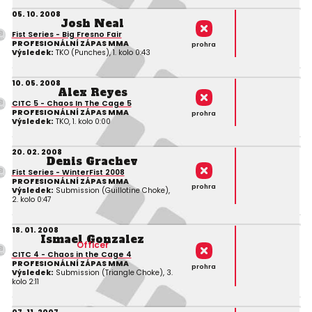
05. 10. 2008
Josh Neal
Fist Series - Big Fresno Fair
PROFESIONÁLNÍ ZÁPAS MMA
prohra
Výsledek:
TKO (Punches), 1. kolo 0:43
10. 05. 2008
Alex Reyes
CITC 5 - Chaos In The Cage 5
PROFESIONÁLNÍ ZÁPAS MMA
prohra
Výsledek:
TKO, 1. kolo 0:00
20. 02. 2008
Denis Grachev
Fist Series - WinterFist 2008
PROFESIONÁLNÍ ZÁPAS MMA
prohra
Výsledek:
Submission (Guillotine Choke),
2. kolo 0:47
18. 01. 2008
Ismael Gonzalez
Officer
CITC 4 - Chaos in the Cage 4
PROFESIONÁLNÍ ZÁPAS MMA
prohra
Výsledek:
Submission (Triangle Choke), 3.
kolo 2:11