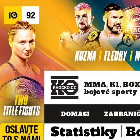
MMA, K1, BO
bojové sporty
DOMÁCÍ
ZAHRANIČ
Statistiky
B