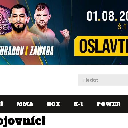
X
Í
MMA
BOX
K-1
POWER
ojovníci