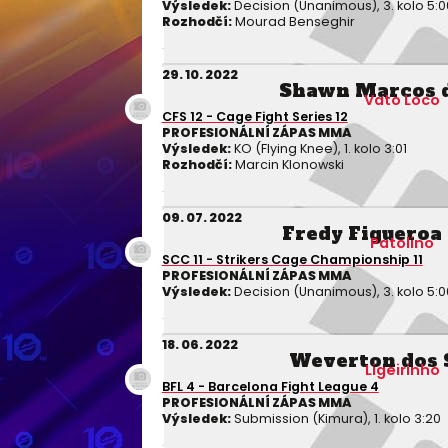
Výsledek:
Decision (Unanimous), 3. kolo 5:0
Rozhodčí:
Mourad Benseghir
29. 10. 2022
Shawn Marcos d
Vato Loco
CFS 12 - Cage Fight Series 12
PROFESIONÁLNÍ ZÁPAS MMA
Výsledek:
KO (Flying Knee), 1. kolo 3:01
Rozhodčí:
Marcin Klonowski
09. 07. 2022
Fredy Figueroa
Patolino
SCC 11 - Strikers Cage Championship 11
PROFESIONÁLNÍ ZÁPAS MMA
Výsledek:
Decision (Unanimous), 3. kolo 5:0
18. 06. 2022
Weverton dos 
Ligeirinho
BFL 4 - Barcelona Fight League 4
PROFESIONÁLNÍ ZÁPAS MMA
Výsledek:
Submission (Kimura), 1. kolo 3:20