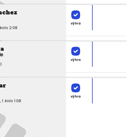
nchez
výhra
kolo 2:08
ia
ip
výhra
0
ar
výhra
. kolo 1:08