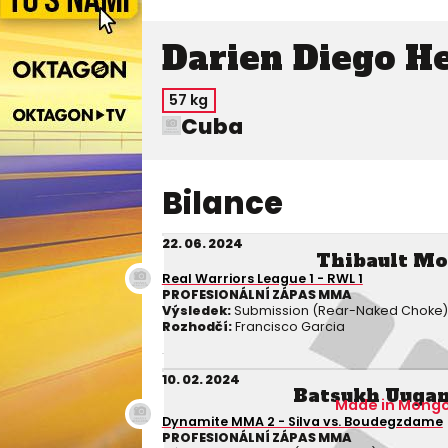
Darien Diego H
57 kg
Cuba
Bilance
22. 06. 2024
Thibault Mo
Real Warriors League 1 - RWL 1
PROFESIONÁLNÍ ZÁPAS MMA
Výsledek:
Submission (Rear-Naked Choke), 2
Rozhodčí:
Francisco Garcia
10. 02. 2024
Batsukh Uuga
Made in Mongo
Dynamite MMA 2 - Silva vs. Boudegzdame
PROFESIONÁLNÍ ZÁPAS MMA