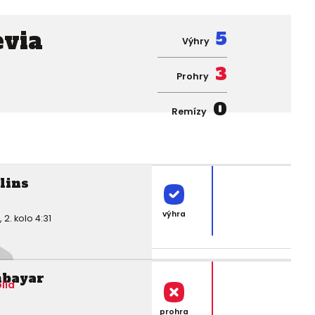
evia
5
Výhry
3
Prohry
0
Remízy
lins
výhra
. kolo 4:31
nbayar
lia
prohra