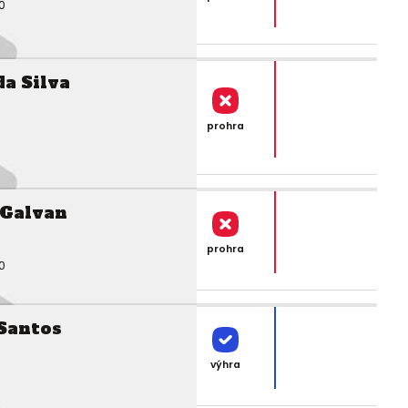
0
a Silva
prohra
 Galvan
prohra
0
Santos
výhra