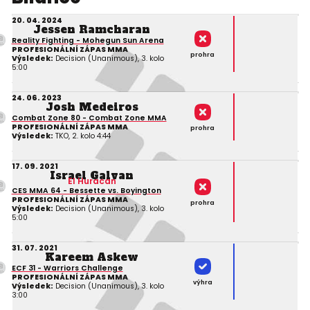
20. 04. 2024
Jessen Ramcharan
Reality Fighting - Mohegun Sun Arena
PROFESIONÁLNÍ ZÁPAS MMA
prohra
Výsledek:
Decision (Unanimous), 3. kolo
5:00
24. 06. 2023
Josh Medeiros
Combat Zone 80 - Combat Zone MMA
PROFESIONÁLNÍ ZÁPAS MMA
prohra
Výsledek:
TKO, 2. kolo 4:44
17. 09. 2021
Israel Galvan
El Huracan
CES MMA 64 - Bessette vs. Boyington
PROFESIONÁLNÍ ZÁPAS MMA
prohra
Výsledek:
Decision (Unanimous), 3. kolo
5:00
31. 07. 2021
Kareem Askew
ECF 31 - Warriors Challenge
PROFESIONÁLNÍ ZÁPAS MMA
výhra
Výsledek:
Decision (Unanimous), 3. kolo
3:00