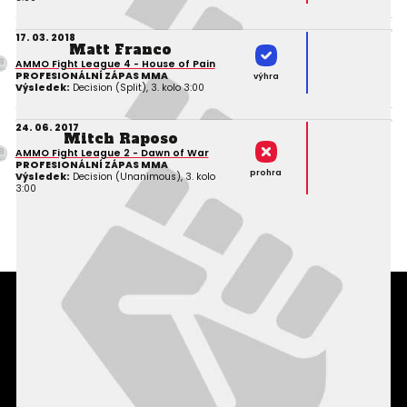
17. 03. 2018
Matt Franco
AMMO Fight League 4 - House of Pain
PROFESIONÁLNÍ ZÁPAS MMA
výhra
Výsledek:
Decision (Split), 3. kolo 3:00
24. 06. 2017
Mitch Raposo
AMMO Fight League 2 - Dawn of War
PROFESIONÁLNÍ ZÁPAS MMA
prohra
Výsledek:
Decision (Unanimous), 3. kolo
3:00
Podmínky užití webového rozhraní
Souhlas s používáním osobních údajů
Statistiky
Kontakty