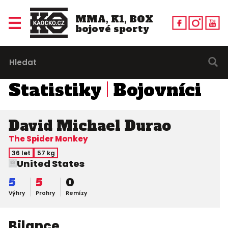
MMA, K1, BOX
bojové sporty
Statistiky
Bojovníci
David Michael Durao
The Spider Monkey
36 let
57 kg
United States
5
5
0
Výhry
Prohry
Remízy
Bilance