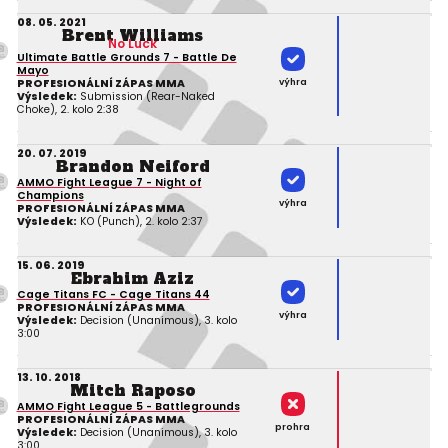
08. 05. 2021
Brent Williams
No Luck
Ultimate Battle Grounds 7 - Battle De
Mayo
výhra
PROFESIONÁLNÍ ZÁPAS MMA
Výsledek:
Submission (Rear-Naked
Choke), 2. kolo 2:38
20. 07. 2019
Brandon Neiford
AMMO Fight League 7 - Night of
Champions
výhra
PROFESIONÁLNÍ ZÁPAS MMA
Výsledek:
KO (Punch), 2. kolo 2:37
15. 06. 2019
Ebrahim Aziz
Cage Titans FC - Cage Titans 44
PROFESIONÁLNÍ ZÁPAS MMA
výhra
Výsledek:
Decision (Unanimous), 3. kolo
3:00
13. 10. 2018
Mitch Raposo
AMMO Fight League 5 - Battlegrounds
PROFESIONÁLNÍ ZÁPAS MMA
prohra
Výsledek:
Decision (Unanimous), 3. kolo
3:00