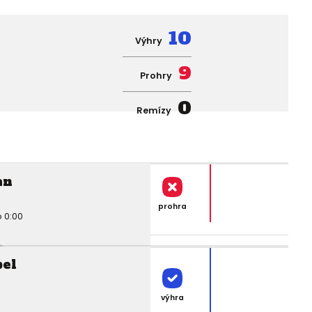
10
Výhry
9
Prohry
0
Remízy
an
prohra
 0:00
pel
výhra