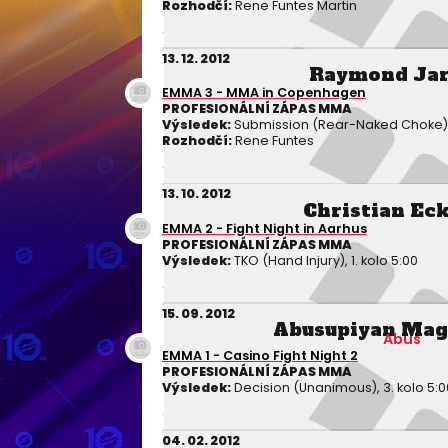
Rozhodčí:
Rene Funtes Martin
13. 12. 2012
Raymond Ja
EMMA 3 - MMA in Copenhagen
PROFESIONÁLNÍ ZÁPAS MMA
Výsledek:
Submission (Rear-Naked Choke), 2
Rozhodčí:
Rene Funtes
13. 10. 2012
Christian Eck
EMMA 2 - Fight Night in Aarhus
PROFESIONÁLNÍ ZÁPAS MMA
Výsledek:
TKO (Hand Injury), 1. kolo 5:00
15. 09. 2012
Abusupiyan Ma
Abus
EMMA 1 - Casino Fight Night 2
PROFESIONÁLNÍ ZÁPAS MMA
Výsledek:
Decision (Unanimous), 3. kolo 5:0
04. 02. 2012