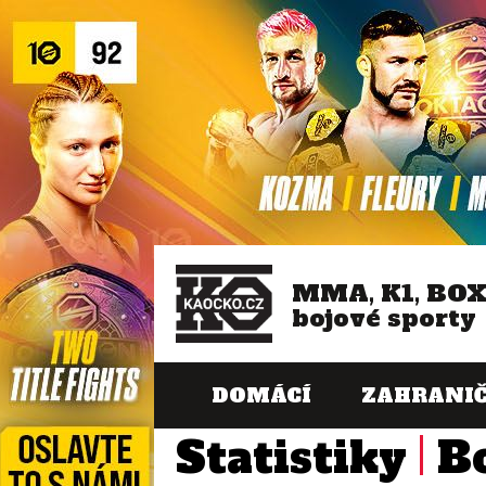
MMA, K1, BO
bojové sporty
DOMÁCÍ
ZAHRANIČ
Statistiky
B