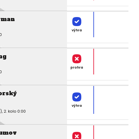
rman
výhra
0
ng
prohra
0
orský
výhra
 2. kolo 0:00
sumov