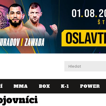
X
Í
MMA
BOX
K-1
POWER
ojovníci