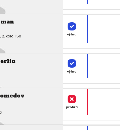
rman
výhra
. kolo 1:50
erlin
výhra
gomedov
prohra
0