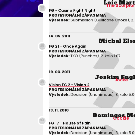
Loic Mar
The Scorpio
FG - Casino Fight Night
PROFESIONÁLNÍ ZÁPAS MMA
Výsledek:
Submission (Guillotine Choke), 2. 
14. 05. 2011
Michal Els
FG 21 - Once Again
PROFESIONÁLNÍ ZÁPAS MMA
Výsledek:
TKO (Punches), 2. kolo 1:07
19. 03. 2011
Joakim Eng
Jocke
Vision FC 2 - Vision 2
PROFESIONÁLNÍ ZÁPAS MMA
Výsledek:
Decision (Unanimous), 3. kolo 5:0
13. 11. 2010
Domingos Me
Cookie
FG 17 - House of Pain
PROFESIONÁLNÍ ZÁPAS MMA
Výsledek:
Decision (Unanimous), 3. kolo 5:0