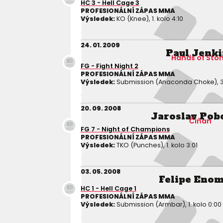
HC 3 - Hell Cage 3
PROFESIONÁLNÍ ZÁPAS MMA
Výsledek:
KO (Knee), 1. kolo 4:10
24. 01. 2009
Paul Jenk
Hands of Sto
FG - Fight Night 2
PROFESIONÁLNÍ ZÁPAS MMA
Výsledek:
Submission (Anaconda Choke), 3. 
20. 09. 2008
Jaroslav Pob
Číňan
FG 7 - Night of Champions
PROFESIONÁLNÍ ZÁPAS MMA
Výsledek:
TKO (Punches), 1. kolo 3:01
03. 05. 2008
Felipe Eno
HC 1 - Hell Cage 1
PROFESIONÁLNÍ ZÁPAS MMA
Výsledek:
Submission (Armbar), 1. kolo 0:00