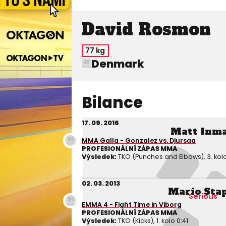
David Rosmon
77 kg
Denmark
Bilance
17. 09. 2016
Matt Inm
MMA Galla - Gonzalez vs. Djursaa
PROFESIONÁLNÍ ZÁPAS MMA
Výsledek:
TKO (Punches and Elbows), 3. kolo
02. 03. 2013
Mario Sta
Serious
EMMA 4 - Fight Time in Viborg
PROFESIONÁLNÍ ZÁPAS MMA
Výsledek:
TKO (Kicks), 1. kolo 0:41