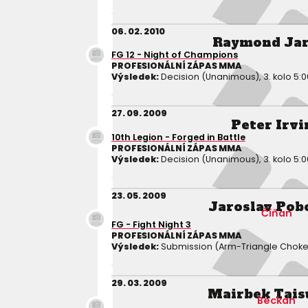
06. 02. 2010
Raymond Ja
FG 12 - Night of Champions
PROFESIONÁLNÍ ZÁPAS MMA
Výsledek:
Decision (Unanimous), 3. kolo 5:0
27. 09. 2009
Peter Irvi
10th Legion - Forged in Battle
PROFESIONÁLNÍ ZÁPAS MMA
Výsledek:
Decision (Unanimous), 3. kolo 5:0
23. 05. 2009
Jaroslav Pob
Číňan
FG - Fight Night 3
PROFESIONÁLNÍ ZÁPAS MMA
Výsledek:
Submission (Arm-Triangle Choke),
29. 03. 2009
Mairbek Tai
Beckan