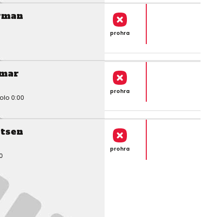
rman
prohra
mar
prohra
olo 0:00
tsen
prohra
0