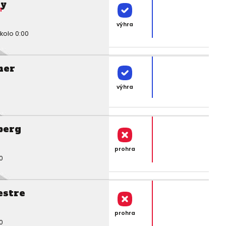
ty
n
výhra
kolo 0:00
ner
výhra
berg
prohra
0
stre
prohra
0