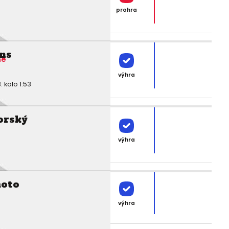
prohra
ins
ne
výhra
kolo 1:53
orský
výhra
moto
výhra