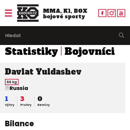
MMA, K1, BOX
bojové sporty
Statistiky
Bojovníci
Davlat Yuldashev
66 kg
Russia
1
3
0
Výhry
Prohry
Remízy
Bilance