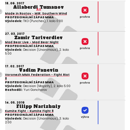
18. 06. 2017
Allaberdi Tumanov
Ali
Made in Rostov - MiR: Southern Wind
prohra
PROFESIONÁLNÍ ZÁPAS MMA
Výsledek:
TKO (Punches), 1. kolo 0:00
27. 03. 2017
Zamir Tariverdiev
Mad Bear Live - Mad Bear Night
PROFESIONÁLNÍ ZÁPAS MMA
prohra
Výsledek:
Decision (Unanimous), 2. kolo
5:00
17. 02. 2017
Vadim Panevin
Voronezh MMA Federation - Fight Riot
8
PROFESIONÁLNÍ ZÁPAS MMA
prohra
Výsledek:
Decision (Majority), 2. kolo 5:00
Rozhodčí:
Yuri Goncharov
14. 05. 2016
Filipp Narizhniy
Kumite Fight - Kumite Fight 8
PROFESIONÁLNÍ ZÁPAS MMA
výhra
Výsledek:
Decision (Unanimous), 3. kolo
2:00