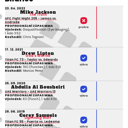
23. 04. 2022
Mike Jackson
The Truth
UFC Fight Night 205 - Lemos vs.
Andrade
PROFESIONÁLNÍ ZÁPAS MMA
prohra
Výsledek:
Disqualification (Eye Gouging),
1. kolo 3:52
Rozhodčí:
Chris Tognoni
17. 12. 2021
Drew Lipton
God's Warrior
Titan FC 73 - Taylor vs. Edwards
PROFESIONÁLNÍ ZÁPAS MMA
výhra
Výsledek:
TKO (Punches), 1. kolo 0:21
Rozhodčí:
Marcos Perez
25. 09. 2020
Abdulla Al Bousheiri
UAE Warriors - UAE Warriors 13
PROFESIONÁLNÍ ZÁPAS MMA
výhra
Výsledek:
KO (Punch), 1. kolo 4:30
28. 06. 2019
Corey Samuels
Lightning Wolf
Titan FC 55 - Puerta vs. Ledesma
PROFESIONÁLNÍ ZÁPAS MMA
výhra