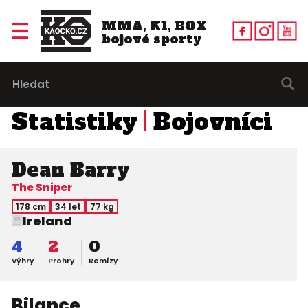
MMA, K1, BOX
bojové sporty
Statistiky
Bojovníci
Dean Barry
The Sniper
178 cm
34 let
77 kg
Ireland
4
2
0
Výhry
Prohry
Remízy
Bilance