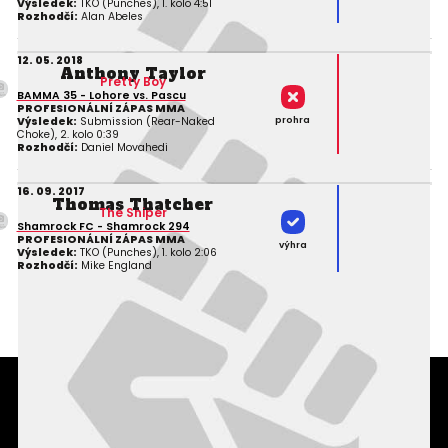
Výsledek:
TKO (Punches), 1. kolo 4:51
Rozhodčí:
Alan Abeles
12. 05. 2018
Anthony Taylor
Pretty Boy
BAMMA 35 - Lohore vs. Pascu
PROFESIONÁLNÍ ZÁPAS MMA
prohra
Výsledek:
Submission (Rear-Naked
Choke), 2. kolo 0:39
Rozhodčí:
Daniel Movahedi
16. 09. 2017
Thomas Thatcher
The Sniper
Shamrock FC - Shamrock 294
PROFESIONÁLNÍ ZÁPAS MMA
výhra
Výsledek:
TKO (Punches), 1. kolo 2:06
Rozhodčí:
Mike England
Podmínky užití webového rozhraní
Souhlas s používáním osobních údajů