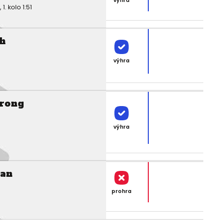
výhra
 kolo 1:51
h
výhra
rong
výhra
an
prohra