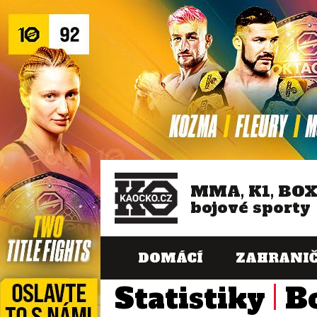
MMA, K1, BO
bojové sporty
DOMÁCÍ
ZAHRANIČ
Statistiky
B