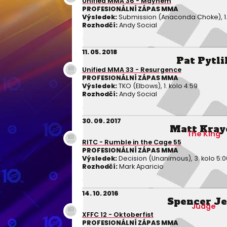
Unified MMA 36 - Mayhem
PROFESIONÁLNÍ ZÁPAS MMA
Výsledek:
Submission (Anaconda Choke), 1. 
Rozhodčí:
Andy Social
11. 05. 2018
Pat Pytli
Unified MMA 33 - Resurgence
PROFESIONÁLNÍ ZÁPAS MMA
Výsledek:
TKO (Elbows), 1. kolo 4:59
Rozhodčí:
Andy Social
30. 09. 2017
Matt Kray
The King
RITC - Rumble in the Cage 55
PROFESIONÁLNÍ ZÁPAS MMA
Výsledek:
Decision (Unanimous), 3. kolo 5:0
Rozhodčí:
Mark Aparicio
14. 10. 2016
Spencer J
Judge
XFFC 12 - Oktoberfist
PROFESIONÁLNÍ ZÁPAS MMA