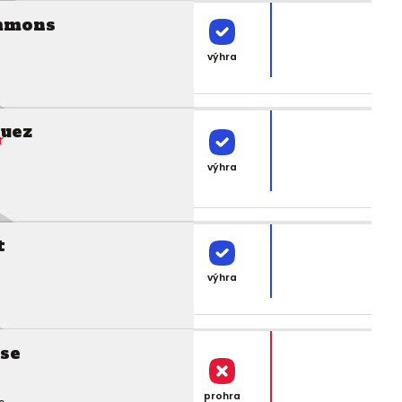
mmons
výhra
guez
r
výhra
t
výhra
ise
e
prohra