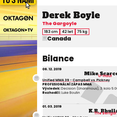
Derek Boyle
The Gargoyle
183 cm
42 let
75 kg
Canada
Bilance
06. 12. 2019
Mike Scarc
U-Haul
Unified MMA 39 - Campbell vs. Pickney
PROFESIONÁLNÍ ZÁPAS MMA
Výsledek:
Decision (Unanimous), 3. kolo 5:0
Rozhodčí:
Luke Boutin
01. 03. 2019
K.B. Bhull
The Bengal