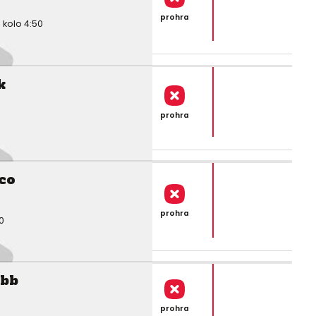
prohra
kolo 4:50
k
prohra
co
prohra
0
ebb
prohra