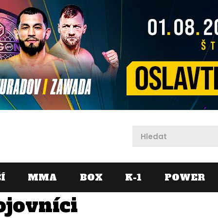
X
Í
MMA
BOX
K-1
POWER
ojovníci