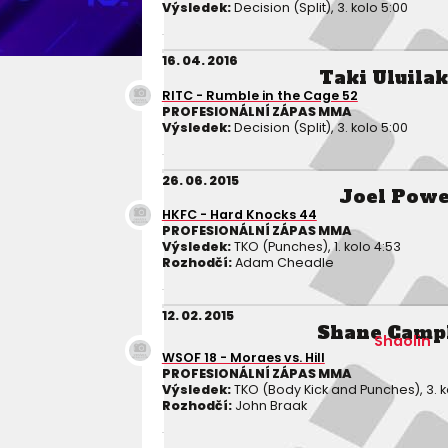
Výsledek:
Decision (Split), 3. kolo 5:00
16. 04. 2016
Taki Uluila
RITC - Rumble in the Cage 52
PROFESIONÁLNÍ ZÁPAS MMA
Výsledek:
Decision (Split), 3. kolo 5:00
26. 06. 2015
Joel Powe
HKFC - Hard Knocks 44
PROFESIONÁLNÍ ZÁPAS MMA
Výsledek:
TKO (Punches), 1. kolo 4:53
Rozhodčí:
Adam Cheadle
12. 02. 2015
Shane Camp
Shaolin
WSOF 18 - Moraes vs. Hill
PROFESIONÁLNÍ ZÁPAS MMA
Výsledek:
TKO (Body Kick and Punches), 3. k
Rozhodčí:
John Braak