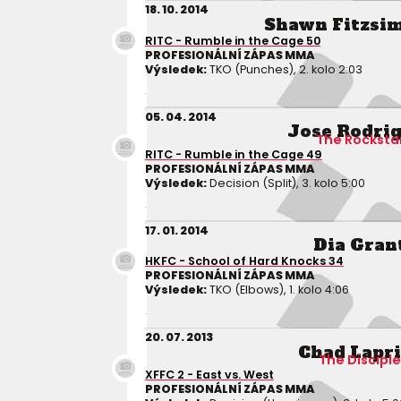
18. 10. 2014
Shawn Fitzsi
RITC - Rumble in the Cage 50
PROFESIONÁLNÍ ZÁPAS MMA
Výsledek:
TKO (Punches), 2. kolo 2:03
05. 04. 2014
Jose Rodri
The Rocksta
RITC - Rumble in the Cage 49
PROFESIONÁLNÍ ZÁPAS MMA
Výsledek:
Decision (Split), 3. kolo 5:00
17. 01. 2014
Dia Gran
HKFC - School of Hard Knocks 34
PROFESIONÁLNÍ ZÁPAS MMA
Výsledek:
TKO (Elbows), 1. kolo 4:06
20. 07. 2013
Chad Lapr
The Discipl
XFFC 2 - East vs. West
PROFESIONÁLNÍ ZÁPAS MMA