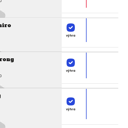
0
hiro
výhra
rong
výhra
0
g
výhra