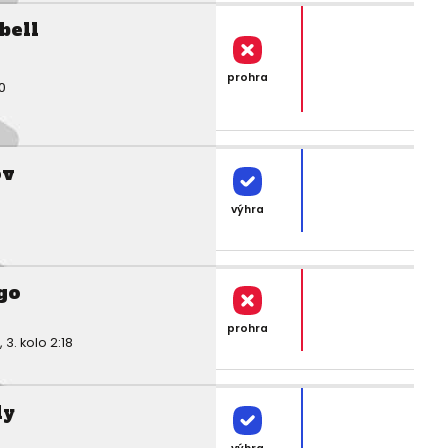
bell
prohra
0
ov
výhra
go
prohra
. kolo 2:18
ly