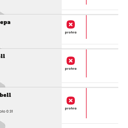
kepa
prohra
ll
prohra
bell
prohra
olo 0:31