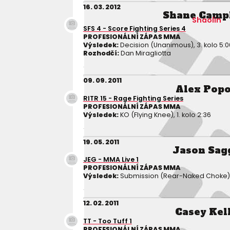
16. 03. 2012
Shane Camp
Shaolin
SFS 4 - Score Fighting Series 4
PROFESIONÁLNÍ ZÁPAS MMA
Výsledek:
Decision (Unanimous), 3. kolo 5:0
Rozhodčí:
Dan Miragliotta
09. 09. 2011
Alex Pop
RITR 15 - Rage Fighting Series
PROFESIONÁLNÍ ZÁPAS MMA
Výsledek:
KO (Flying Knee), 1. kolo 2:36
19. 05. 2011
Jason Sag
JEG - MMA Live 1
PROFESIONÁLNÍ ZÁPAS MMA
Výsledek:
Submission (Rear-Naked Choke), 3
12. 02. 2011
Casey Kel
TT - Too Tuff 1
PROFESIONÁLNÍ ZÁPAS MMA