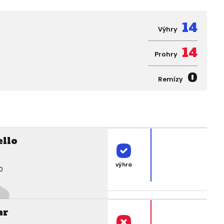
14
Výhry
14
Prohry
0
Remízy
ello
výhra
0
ar