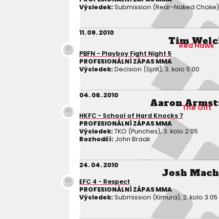
Výsledek:
Submission (Rear-Naked Choke), 1.
11. 09. 2010
Tim Welc
Red Hawk
PBFN - Playboy Fight Night 5
PROFESIONÁLNÍ ZÁPAS MMA
Výsledek:
Decision (Split), 3. kolo 5:00
04. 06. 2010
Aaron Armst
The Gift
HKFC - School of Hard Knocks 7
PROFESIONÁLNÍ ZÁPAS MMA
Výsledek:
TKO (Punches), 3. kolo 2:05
Rozhodčí:
John Braak
24. 04. 2010
Josh Mach
EFC 4 - Respect
PROFESIONÁLNÍ ZÁPAS MMA
Výsledek:
Submission (Kimura), 2. kolo 3:05