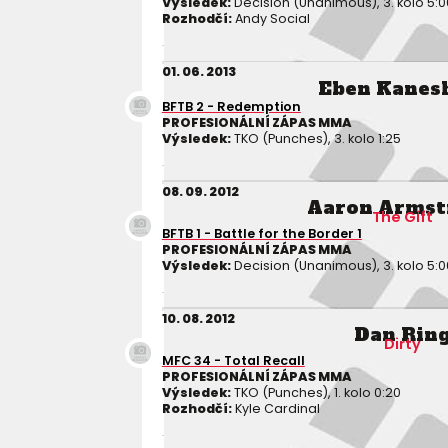
Výsledek:
Decision (Unanimous), 3. kolo 5:0
Rozhodčí:
Andy Social
01. 06. 2013
Eben Kanes
BFTB 2 - Redemption
PROFESIONÁLNÍ ZÁPAS MMA
Výsledek:
TKO (Punches), 3. kolo 1:25
08. 09. 2012
Aaron Armst
The Gift
BFTB 1 - Battle for the Border 1
PROFESIONÁLNÍ ZÁPAS MMA
Výsledek:
Decision (Unanimous), 3. kolo 5:0
10. 08. 2012
Dan Rin
Dirty
MFC 34 - Total Recall
PROFESIONÁLNÍ ZÁPAS MMA
Výsledek:
TKO (Punches), 1. kolo 0:20
Rozhodčí:
Kyle Cardinal