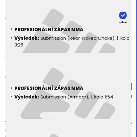
Ryan McCarthy
EC 81 - Extreme Challenge 81
výhra
PROFESIONÁLNÍ ZÁPAS MMA
Výsledek:
Submission (Rear-Naked Choke), 1. kolo
3:26
23. 03. 2007
Mike Schneck
EC 75 - Extreme Challenge 75
PROFESIONÁLNÍ ZÁPAS MMA
výhra
Výsledek:
Submission (Armbar), 1. kolo 1:54
17. 02. 2006
Anthony Montanaro
Marvelous Monty
BATB - Battle at the Boardwalk (Day 1)