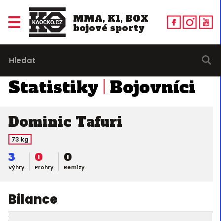
MMA, K1, BOX
bojové sporty
Statistiky
Bojovníci
Dominic Tafuri
73 kg
3
0
0
Výhry
Prohry
Remízy
Bilance
28. 07. 2007