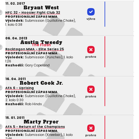
11. 02. 2017
Bryant West
HFC 32 - Hoosier Fight Club 32
PROFESIONÁLNÍ ZÁPAS MMA
výhra
Výsledek:
Submission (Guillotine Choke),
1. kolo 0:38
06. 04. 2013
Austin Tweedy
The Flash
Rocktagon MMA - Elite Series 25
PROFESIONÁLNÍ ZÁPAS MMA
prohra
Výsledek:
Submission (Punches), 1. kolo
1:26
Rozhodčí:
Gary Copeland
16. 04. 2011
Robert Cook Jr.
AFA 6 - Uprising
PROFESIONÁLNÍ ZÁPAS MMA
Výsledek:
Submission (Guillotine Choke),
prohra
2. kolo 0:30
Rozhodčí:
Rob Hinds
15. 01. 2011
Marty Pryor
AFA 5 - Return of the Champions
PROFESIONÁLNÍ ZÁPAS MMA
Výsledek:
Submission (Kneebar), 1. kolo
prohra
2:46