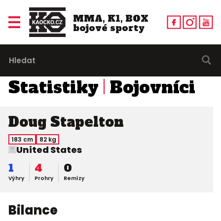
MMA, K1, BOX
bojové sporty
Statistiky
Bojovníci
Doug Stapelton
183 cm
82 kg
United States
1
4
0
Výhry
Prohry
Remízy
Bilance