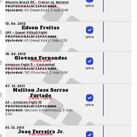
Shooto Brazil 30 - Trator vs. Batata
výhra
PROFESIONÁLNÍ ZÁPAS MMA
Výsledek:
KO (Head Kick), 3. kolo 3:49
13. 04. 2012
Edson Freitas
SPF - Super Pitbull Fight
PROFESIONÁLNÍ ZÁPAS MMA
výhra
Výsledek:
KO (Head Kick), 1. kolo 3:25
16. 02. 2012
Giovane Fernandes
Irmao Geo
Amazon Fight 11 - Castanhal
výhra
PROFESIONÁLNÍ ZÁPAS MMA
Výsledek:
TKO (Punches), 2. kolo 3:04
07. 12. 2011
Neliton Jose Serrao
Furtado
Caco Trator
AF - Amazon Fight 10
výhra
PROFESIONÁLNÍ ZÁPAS MMA
Výsledek:
Decision (Unanimous), 3. kolo
5:00
01. 12. 2011
Joao Ferreira Jr.
Van Damme