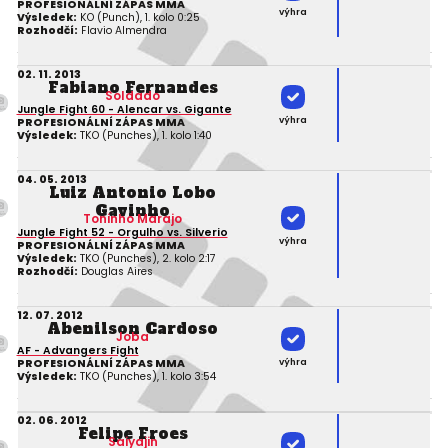
PROFESIONÁLNÍ ZÁPAS MMA
výhra
Výsledek:
KO (Punch), 1. kolo 0:25
Rozhodčí:
Flavio Almendra
02. 11. 2013
Fabiano Fernandes
Soldado
Jungle Fight 60 - Alencar vs. Gigante
výhra
PROFESIONÁLNÍ ZÁPAS MMA
Výsledek:
TKO (Punches), 1. kolo 1:40
04. 05. 2013
Luiz Antonio Lobo
Gavinho
Toninho Marajo
Jungle Fight 52 - Orgulho vs. Silverio
výhra
PROFESIONÁLNÍ ZÁPAS MMA
Výsledek:
TKO (Punches), 2. kolo 2:17
Rozhodčí:
Douglas Aires
12. 07. 2012
Abenilson Cardoso
Joba
AF - Advangers Fight
výhra
PROFESIONÁLNÍ ZÁPAS MMA
Výsledek:
TKO (Punches), 1. kolo 3:54
02. 06. 2012
Felipe Froes
Saiyajin