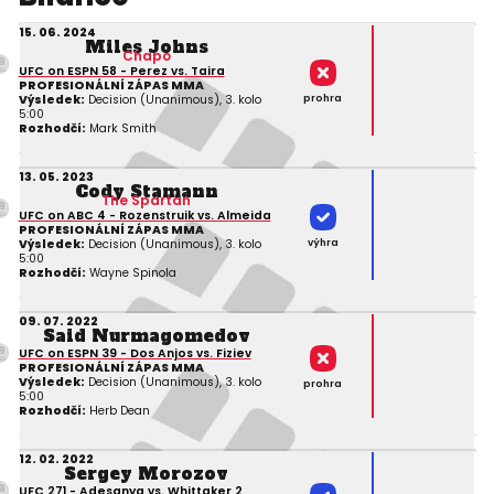
15. 06. 2024
Miles Johns
Chapo
UFC on ESPN 58 - Perez vs. Taira
PROFESIONÁLNÍ ZÁPAS MMA
prohra
Výsledek:
Decision (Unanimous), 3. kolo
5:00
Rozhodčí:
Mark Smith
13. 05. 2023
Cody Stamann
The Spartan
UFC on ABC 4 - Rozenstruik vs. Almeida
PROFESIONÁLNÍ ZÁPAS MMA
výhra
Výsledek:
Decision (Unanimous), 3. kolo
5:00
Rozhodčí:
Wayne Spinola
09. 07. 2022
Said Nurmagomedov
UFC on ESPN 39 - Dos Anjos vs. Fiziev
PROFESIONÁLNÍ ZÁPAS MMA
Výsledek:
Decision (Unanimous), 3. kolo
prohra
5:00
Rozhodčí:
Herb Dean
12. 02. 2022
Sergey Morozov
UFC 271 - Adesanya vs. Whittaker 2