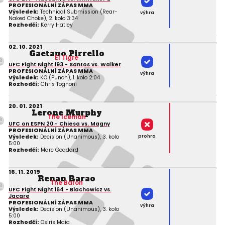
PROFESIONÁLNÍ ZÁPAS MMA
Výsledek:
Technical Submission (Rear-
výhra
Naked Choke), 2. kolo 3:34
Rozhodčí:
Kerry Hatley
02. 10. 2021
Gaetano Pirrello
El Tigre
UFC Fight Night 193 - Santos vs. Walker
PROFESIONÁLNÍ ZÁPAS MMA
výhra
Výsledek:
KO (Punch), 1. kolo 2:04
Rozhodčí:
Chris Tognoni
20. 01. 2021
Lerone Murphy
The Iceman
UFC on ESPN 20 - Chiesa vs. Magny
PROFESIONÁLNÍ ZÁPAS MMA
prohra
Výsledek:
Decision (Unanimous), 3. kolo
5:00
Rozhodčí:
Marc Goddard
16. 11. 2019
Renan Barao
The Baron
UFC Fight Night 164 - Blachowicz vs.
Jacare
PROFESIONÁLNÍ ZÁPAS MMA
výhra
Výsledek:
Decision (Unanimous), 3. kolo
5:00
Rozhodčí:
Osiris Maia