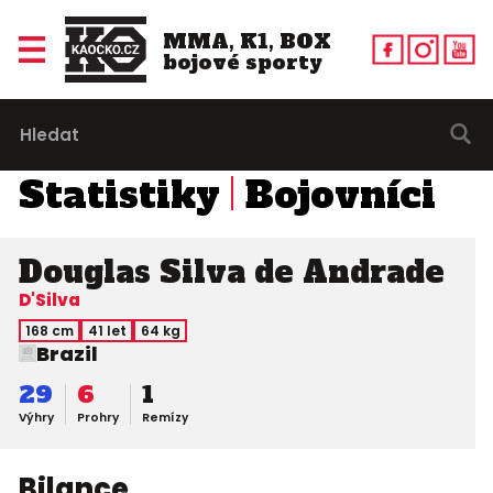
MMA, K1, BOX
bojové sporty
Statistiky
Bojovníci
Douglas Silva de Andrade
D'Silva
168 cm
41 let
64 kg
Brazil
29
6
1
Výhry
Prohry
Remízy
Bilance