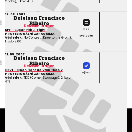
Choke), 1. kolo 4:57
12. 08. 2007
Deivison Francisco
Ribeiro
Deivison Dragon
bez
SPF - Super Pitbull Fight
PROFESIONÁLNÍ ZÁPAS MMA
výsledku
Výsledek:
No Contest (Knee to the Groin),
1. kolo 2:00
11. 05. 2007
Deivison Francisco
Ribeiro
Deivison Dragon
OFVT - Open Fight de Vale Tudo 2
výhra
PROFESIONÁLNÍ ZÁPAS MMA
Výsledek:
TKO (Corner Stoppage), 2. kolo
4:19
Podmínky užití webového rozhraní
Souhlas s používáním osobních údajů