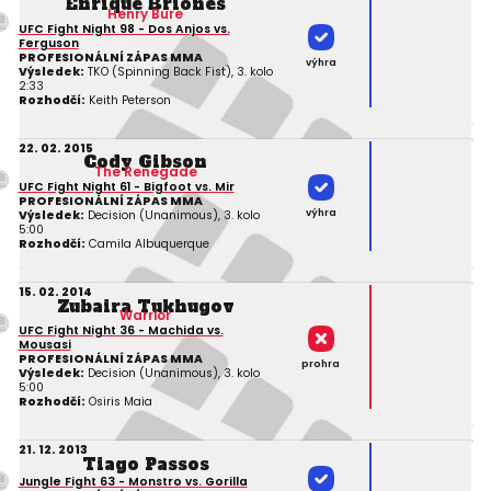
Enrique Briones
Henry Bure
UFC Fight Night 98 - Dos Anjos vs.
Ferguson
PROFESIONÁLNÍ ZÁPAS MMA
výhra
Výsledek:
TKO (Spinning Back Fist), 3. kolo
2:33
Rozhodčí:
Keith Peterson
22. 02. 2015
Cody Gibson
The Renegade
UFC Fight Night 61 - Bigfoot vs. Mir
PROFESIONÁLNÍ ZÁPAS MMA
výhra
Výsledek:
Decision (Unanimous), 3. kolo
5:00
Rozhodčí:
Camila Albuquerque
15. 02. 2014
Zubaira Tukhugov
Warrior
UFC Fight Night 36 - Machida vs.
Mousasi
PROFESIONÁLNÍ ZÁPAS MMA
prohra
Výsledek:
Decision (Unanimous), 3. kolo
5:00
Rozhodčí:
Osiris Maia
21. 12. 2013
Tiago Passos
Jungle Fight 63 - Monstro vs. Gorilla