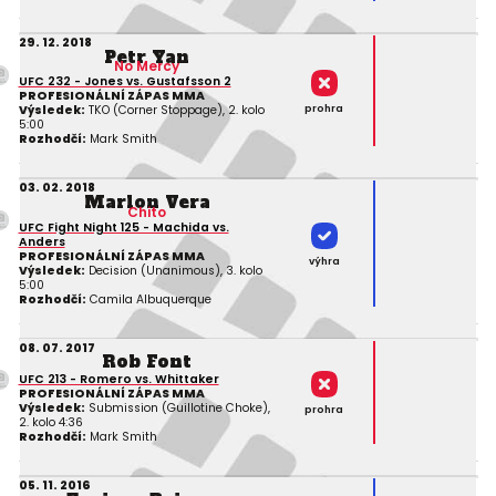
29. 12. 2018
Petr Yan
No Mercy
UFC 232 - Jones vs. Gustafsson 2
PROFESIONÁLNÍ ZÁPAS MMA
prohra
Výsledek:
TKO (Corner Stoppage), 2. kolo
5:00
Rozhodčí:
Mark Smith
03. 02. 2018
Marlon Vera
Chito
UFC Fight Night 125 - Machida vs.
Anders
PROFESIONÁLNÍ ZÁPAS MMA
výhra
Výsledek:
Decision (Unanimous), 3. kolo
5:00
Rozhodčí:
Camila Albuquerque
08. 07. 2017
Rob Font
UFC 213 - Romero vs. Whittaker
PROFESIONÁLNÍ ZÁPAS MMA
Výsledek:
Submission (Guillotine Choke),
prohra
2. kolo 4:36
Rozhodčí:
Mark Smith
05. 11. 2016