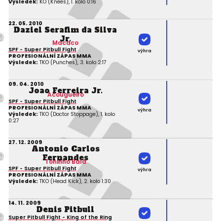
Výsledek:
KO (Knees), 1. kolo 0:16
22. 05. 2010
Daziel Serafim da Silva
Jr.
Macaco
SPF - Super Pitbull Fight
výhra
PROFESIONÁLNÍ ZÁPAS MMA
Výsledek:
TKO (Punches), 3. kolo 2:17
09. 04. 2010
Joao Ferreira Jr.
Acougueiro
SPF - Super Pitbull Fight
PROFESIONÁLNÍ ZÁPAS MMA
výhra
Výsledek:
TKO (Doctor Stoppage), 1. kolo
0:27
27. 12. 2009
Antonio Carlos
Fernandes
Toninho Bala
SPF - Super Pitbull Fight
výhra
PROFESIONÁLNÍ ZÁPAS MMA
Výsledek:
TKO (Head Kick), 2. kolo 1:30
14. 11. 2009
Denis Pitbull
Super Pitbull Fight - King of the Ring