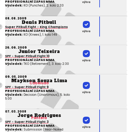
PROFESIONÁLNÍ ZÁPAS MMA
výhra
Výsledek:
KO (Punches), 2. kolo 2:33
08. 08. 2009
Denis Pitbull
Super Pitbull Fight - King Champions
PROFESIONÁLNÍ ZÁPAS MMA
výhra
Výsledek:
KO (Knees), 1. kolo 1:49
26. 06. 2009
Junior Teixeira
SPF - Super Pitbull Fight 10
PROFESIONÁLNÍ ZÁPAS MMA
výhra
Výsledek:
TKO (Retirement), 3. kolo 2:30
09. 05. 2009
Maykson Souza Lima
Cabeludo
SPF - Super Pitbull Fight 9
PROFESIONÁLNÍ ZÁPAS MMA
výhra
Výsledek:
Decision (Unanimous), 5. kolo
5:00
07. 03. 2008
Jorge Rodrigues
Pantera
SPF - Super Pitbull Fight 3
PROFESIONÁLNÍ ZÁPAS MMA
výhra
Výsledek:
Submission (Rear-Naked