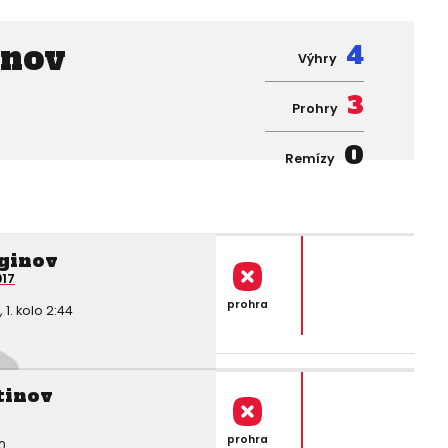
anov
4
Výhry
3
Prohry
0
Remízy
rginov
017
prohra
. kolo 2:44
tinov
prohra
0