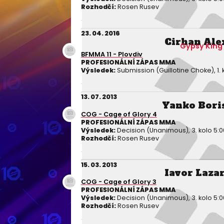
Rozhodčí:
Rosen Rusev
23. 04. 2016
Cirhan Ale
Gypsy King
BFMMA 11 - Plovdiv
PROFESIONÁLNÍ ZÁPAS MMA
Výsledek:
Submission (Guillotine Choke), 1. 
13. 07. 2013
Yanko Bori
COG - Cage of Glory 4
PROFESIONÁLNÍ ZÁPAS MMA
Výsledek:
Decision (Unanimous), 3. kolo 5:0
Rozhodčí:
Rosen Rusev
15. 03. 2013
Iavor Laza
COG - Cage of Glory 3
PROFESIONÁLNÍ ZÁPAS MMA
Výsledek:
Decision (Unanimous), 3. kolo 5:0
Rozhodčí:
Rosen Rusev