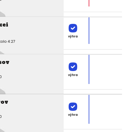
xei
výhra
kolo 4:27
sov
výhra
0
rov
výhra
0