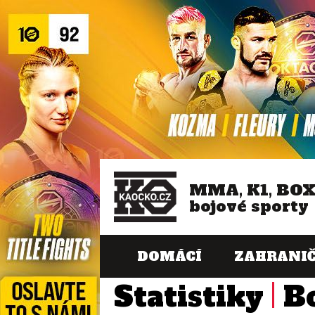
MMA, K1, BO
bojové sporty
DOMÁCÍ
ZAHRANIČ
Statistiky
B