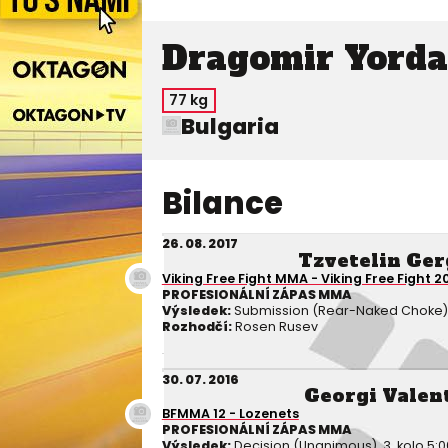
Dragomir Yord
77 kg
Bulgaria
Bilance
26. 08. 2017
Tzvetelin Ge
Viking Free Fight MMA - Viking Free Fight 2
PROFESIONÁLNÍ ZÁPAS MMA
Výsledek:
Submission (Rear-Naked Choke), 1
Rozhodčí:
Rosen Rusev
30. 07. 2016
Georgi Valen
BFMMA 12 - Lozenets
PROFESIONÁLNÍ ZÁPAS MMA
Výsledek:
Decision (Unanimous), 3. kolo 5:0