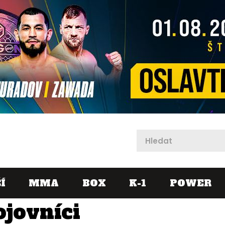
X
Í
MMA
BOX
K-1
POWER
ojovníci