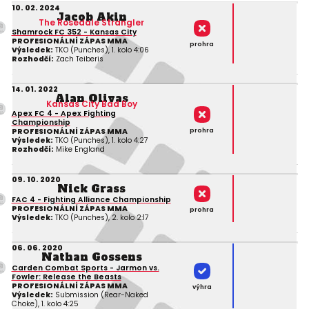
10. 02. 2024
Jacob Akin
The Rosedale Strangler
Shamrock FC 352 - Kansas City
PROFESIONÁLNÍ ZÁPAS MMA
prohra
Výsledek:
TKO (Punches), 1. kolo 4:06
Rozhodčí:
Zach Teiberis
14. 01. 2022
Alan Olivas
Kansas City Bad Boy
Apex FC 4 - Apex Fighting
Championship
prohra
PROFESIONÁLNÍ ZÁPAS MMA
Výsledek:
TKO (Punches), 1. kolo 4:27
Rozhodčí:
Mike England
09. 10. 2020
Nick Grass
FAC 4 - Fighting Alliance Championship
PROFESIONÁLNÍ ZÁPAS MMA
prohra
Výsledek:
TKO (Punches), 2. kolo 2:17
06. 06. 2020
Nathan Gossens
Carden Combat Sports - Jarmon vs.
Fowler: Release the Beasts
PROFESIONÁLNÍ ZÁPAS MMA
výhra
Výsledek:
Submission (Rear-Naked
Choke), 1. kolo 4:25