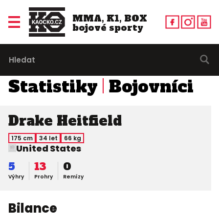
MMA, K1, BOX
bojové sporty
Statistiky
Bojovníci
Drake Heitfield
175 cm
34 let
66 kg
United States
5
13
0
Výhry
Prohry
Remízy
Bilance