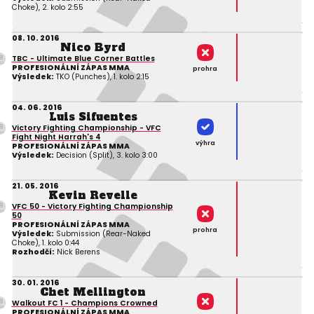
Choke), 2. kolo 2:55
08. 10. 2016
Nico Byrd
TBC - Ultimate Blue Corner Battles
PROFESIONÁLNÍ ZÁPAS MMA
prohra
Výsledek:
TKO (Punches), 1. kolo 2:15
04. 06. 2016
Luis Sifuentes
Victory Fighting Championship - VFC
Fight Night Harrah's 4
výhra
PROFESIONÁLNÍ ZÁPAS MMA
Výsledek:
Decision (Split), 3. kolo 3:00
21. 05. 2016
Kevin Revelle
VFC 50 - Victory Fighting Championship
50
PROFESIONÁLNÍ ZÁPAS MMA
prohra
Výsledek:
Submission (Rear-Naked
Choke), 1. kolo 0:44
Rozhodčí:
Nick Berens
30. 01. 2016
Chet Mellington
Walkout FC 1 - Champions Crowned
PROFESIONÁLNÍ ZÁPAS MMA