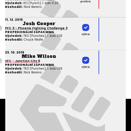
prohra
Výsledek:
KO (Punch), 1. kolo 0:20
Rozhodčí:
Nick Berens
11. 12. 2015
Josh Cooper
PFC 3 - Phoenix Fighting Challenge 3
PROFESIONÁLNÍ ZÁPAS MMA
výhra
Výsledek:
TKO (Punches), 1. kolo 2:18
Rozhodčí:
Chuck Wolfe
23. 10. 2015
Mike Wilson
VFC - Junction City 6
PROFESIONÁLNÍ ZÁPAS MMA
výhra
Výsledek:
TKO (Punches), 1. kolo 1:09
Rozhodčí:
Nick Berens
Podmínky užití webového rozhraní
Souhlas s používáním osobních údajů
Statistiky