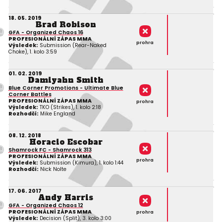
18. 05. 2019
Brad Robison
GFA - Organized Chaos 16
PROFESIONÁLNÍ ZÁPAS MMA
prohra
Výsledek:
Submission (Rear-Naked
Choke), 1. kolo 3:59
01. 02. 2019
Damiyahn Smith
Blue Corner Promotions - Ultimate Blue
Corner Battles
PROFESIONÁLNÍ ZÁPAS MMA
prohra
Výsledek:
TKO (Strikes), 1. kolo 2:18
Rozhodčí:
Mike England
08. 12. 2018
Horacio Escobar
Shamrock FC - Shamrock 313
PROFESIONÁLNÍ ZÁPAS MMA
prohra
Výsledek:
Submission (Kimura), 1. kolo 1:44
Rozhodčí:
Nick Nolte
17. 06. 2017
Andy Harris
GFA - Organized Chaos 12
PROFESIONÁLNÍ ZÁPAS MMA
prohra
Výsledek:
Decision (Split), 3. kolo 3:00