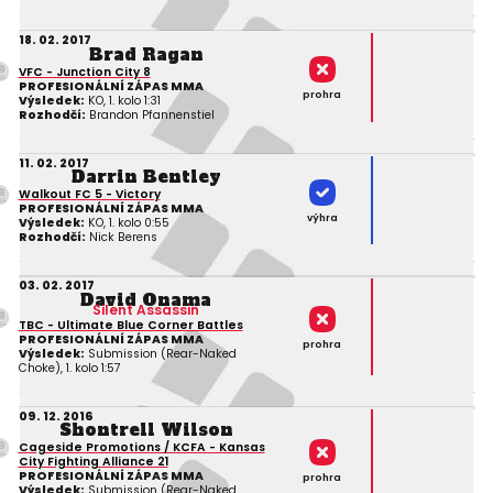
18. 02. 2017
Brad Ragan
VFC - Junction City 8
PROFESIONÁLNÍ ZÁPAS MMA
prohra
Výsledek:
KO, 1. kolo 1:31
Rozhodčí:
Brandon Pfannenstiel
11. 02. 2017
Darrin Bentley
Walkout FC 5 - Victory
PROFESIONÁLNÍ ZÁPAS MMA
výhra
Výsledek:
KO, 1. kolo 0:55
Rozhodčí:
Nick Berens
03. 02. 2017
David Onama
Silent Assassin
TBC - Ultimate Blue Corner Battles
PROFESIONÁLNÍ ZÁPAS MMA
prohra
Výsledek:
Submission (Rear-Naked
Choke), 1. kolo 1:57
09. 12. 2016
Shontrell Wilson
Cageside Promotions / KCFA - Kansas
City Fighting Alliance 21
PROFESIONÁLNÍ ZÁPAS MMA
prohra
Výsledek:
Submission (Rear-Naked