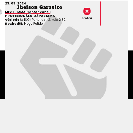
23. 03. 2024
Jheison Garavito
MFZ 1 - MMA Fighter Zone 1
PROFESIONÁLNÍ ZÁPAS MMA
prohra
Výsledek:
TKO (Punches), 2. kolo 2:32
Rozhodčí:
Hugo Pulido
Podmínky užití webového rozhraní
Souhlas s používáním osobních údajů
Statistiky
Kontakty