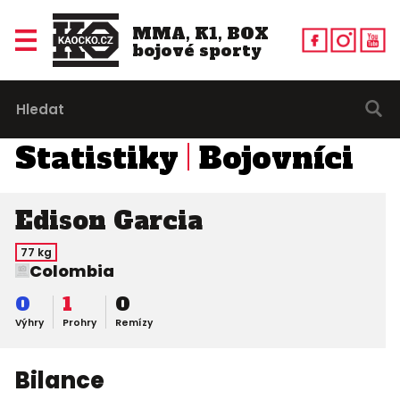
MMA, K1, BOX
bojové sporty
Statistiky
Bojovníci
Edison Garcia
77 kg
Colombia
0
1
0
Výhry
Prohry
Remízy
Bilance