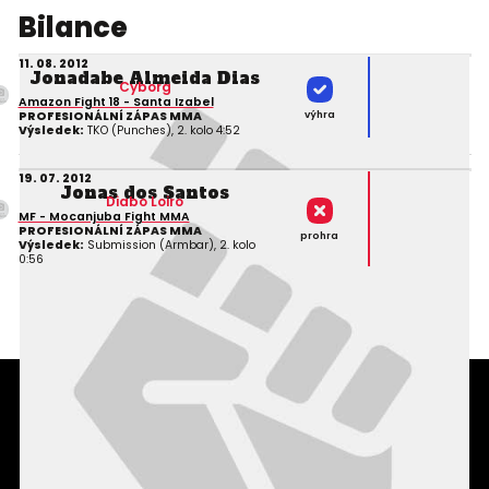
Bilance
11. 08. 2012
Jonadabe Almeida Dias
Cyborg
Amazon Fight 18 - Santa Izabel
výhra
PROFESIONÁLNÍ ZÁPAS MMA
Výsledek:
TKO (Punches), 2. kolo 4:52
19. 07. 2012
Jonas dos Santos
Diabo Loiro
MF - Mocanjuba Fight MMA
PROFESIONÁLNÍ ZÁPAS MMA
prohra
Výsledek:
Submission (Armbar), 2. kolo
0:56
Podmínky užití webového rozhraní
Souhlas s používáním osobních údajů
Statistiky