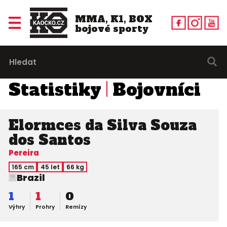
MMA, K1, BOX
bojové sporty
Statistiky
Bojovníci
Elormces da Silva Souza
dos Santos
Pereira
165 cm
45 let
66 kg
Brazil
1
1
0
Výhry
Prohry
Remízy