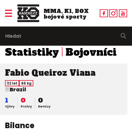
MMA, K1, BOX
bojové sporty
Statistiky
Bojovníci
Fabio Queiroz Viana
32 let
66 kg
Brazil
1
0
0
Výhry
Prohry
Remízy
Bilance