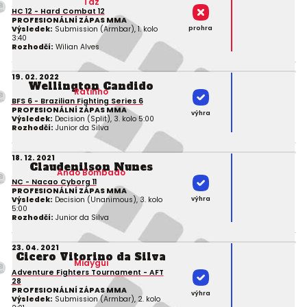
Taz
HC 12 - Hard Combat 12
PROFESIONÁLNÍ ZÁPAS MMA
prohra
Výsledek:
Submission (Armbar), 1. kolo
3:40
Rozhodčí:
Wilian Alves
19. 02. 2022
Wellington Candido
Ratinho
BFS 6 - Brazilian Fighting Series 6
PROFESIONÁLNÍ ZÁPAS MMA
výhra
Výsledek:
Decision (Split), 3. kolo 5:00
Rozhodčí:
Junior da Silva
18. 12. 2021
Claudenilson Nunes
Anao Bombado
NC - Nacao Cyborg 11
PROFESIONÁLNÍ ZÁPAS MMA
výhra
Výsledek:
Decision (Unanimous), 3. kolo
5:00
Rozhodčí:
Junior da Silva
23. 04. 2021
Cicero Vitorino da Silva
Miaygui
Adventure Fighters Tournament - AFT
28
PROFESIONÁLNÍ ZÁPAS MMA
výhra
Výsledek:
Submission (Armbar), 2. kolo