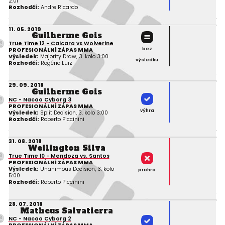
2:01
Rozhodčí:
Andre Ricardo
11. 05. 2019
Guilherme Gois
True Time 12 - Caicara vs Wolverine
bez
PROFESIONÁLNÍ ZÁPAS MMA
Výsledek:
Majority Draw, 3. kolo 3:00
výsledku
Rozhodčí:
Rogério Luiz
29. 09. 2018
Guilherme Gois
NC - Nacao Cyborg 3
PROFESIONÁLNÍ ZÁPAS MMA
výhra
Výsledek:
Split Decision, 3. kolo 3:00
Rozhodčí:
Roberto Piccinini
31. 08. 2018
Wellington Silva
True Time 10 - Mendoza vs. Santos
PROFESIONÁLNÍ ZÁPAS MMA
Výsledek:
Unanimous Decision, 3. kolo
prohra
5:00
Rozhodčí:
Roberto Piccinini
28. 07. 2018
Matheus Salvatierra
NC - Nacao Cyborg 2