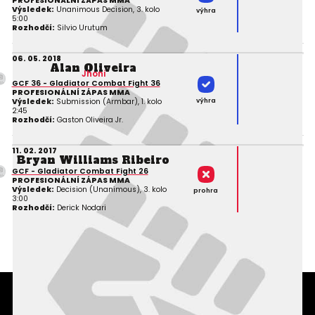
PROFESIONÁLNÍ ZÁPAS MMA
Výsledek:
Unanimous Decision, 3. kolo
výhra
5:00
Rozhodčí:
Silvio Urutum
06. 05. 2018
Alan Oliveira
Jhoni
GCF 36 - Gladiator Combat Fight 36
PROFESIONÁLNÍ ZÁPAS MMA
výhra
Výsledek:
Submission (Armbar), 1. kolo
2:45
Rozhodčí:
Gaston Oliveira Jr.
11. 02. 2017
Bryan Williams Ribeiro
GCF - Gladiator Combat Fight 26
PROFESIONÁLNÍ ZÁPAS MMA
Výsledek:
Decision (Unanimous), 3. kolo
prohra
3:00
Rozhodčí:
Derick Nodari
Podmínky užití webového rozhraní