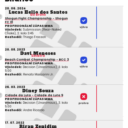
20. 06. 2024
Lucas Helio dos Santos
do Bronx
Shogun Fight Championship - Shogun
FC 01
PROFESIONÁLNÍ ZÁPAS MMA
výhra
Výsledek:
Submission (Rear-Naked
Choke), 2. kolo 3:45
Rozhodčí:
Thiago Frasson
20. 08. 2023
Davi Meneses
Sinistro
Beach Combat Championship - BCC 3
PROFESIONÁLNÍ ZÁPAS MMA
výhra
Výsledek:
Decision (Unanimous), 3. kolo
5:00
Rozhodčí:
Renato Maccarini Jr.
26. 03. 2023
Diney Souza
Cidade da Luta - Cidade da Luta 9
PROFESIONÁLNÍ ZÁPAS MMA
Výsledek:
Decision (Unanimous), 3. kolo
prohra
5:00
Rozhodčí:
Andre Ricardo
17. 07. 2022
Riran Zenidim