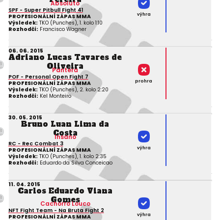
Absoluto
SPF - Super Pitbull Fight 41
výhra
PROFESIONÁLNÍ ZÁPAS MMA
Výsledek:
TKO (Punches), 1. kolo 1:10
Rozhodčí:
Francisco Wagner
06. 06. 2015
Adriano Lucas Tavares de
Oliveira
Pantera
POF - Personal Open Fight 7
prohra
PROFESIONÁLNÍ ZÁPAS MMA
Výsledek:
TKO (Punches), 2. kolo 2:20
Rozhodčí:
Kel Monteiro
30. 05. 2015
Bruno Luan Lima da
Costa
Insano
RC - Rec Combat 3
výhra
PROFESIONÁLNÍ ZÁPAS MMA
Výsledek:
TKO (Punches), 1. kolo 2:35
Rozhodčí:
Eduardo da Silva Conceicao
11. 04. 2015
Carlos Eduardo Viana
Gomes
Cachorro Louco
NFT Fight Team - Na Bruta Fight 2
výhra
PROFESIONÁLNÍ ZÁPAS MMA