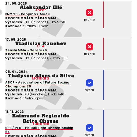
24. 05. 2025
Aleksandar Ilič
Joker
FNC 23 - Fabjan vs. Moeil
PROFESIONÁLNÍ ZÁPAS MMA
prohra
Výsledek:
TKO (Punches), 1. kolo 1:50
Rozhodčí:
Franko Kliman
17. 05. 2025
Vladislav Kanchev
C-4
Senshi MMA - Senshi 26
prohra
PROFESIONÁLNÍ ZÁPAS MMA
Výsledek:
TKO (Punches), 2. kolo 0:55
06. 04. 2024
Thalyson Alves da Silva
Maskara
ABCF - Association of Future Boxing
Champions 26
výhra
PROFESIONÁLNÍ ZÁPAS MMA
Výsledek:
KO (Punches), 1. kolo 4:46
Rozhodčí:
Nelio Lopes
11. 11. 2023
Raimundo Reginaldo
Brito Chaves
Tubarao
SPF / PFC - Pit Bull Fight Championship
64
výhra
PROFESIONÁLNÍ ZÁPAS MMA