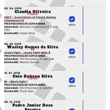
02. 04. 2016
Claudio Oliveira
Pitbull
ABCF - Association of Future Boxing
Champions 14
PROFESIONÁLNÍ ZÁPAS MMA
výhra
Výsledek:
Decision (Unanimous), 3. kolo
5:00
Rozhodčí:
Isaias Silva
05. 03. 2016
Wasley Gomes da Silva
BB
Leoes Fight - Leoes Fight MMA 9
PROFESIONÁLNÍ ZÁPAS MMA
výhra
Výsledek:
TKO (Punches), 3. kolo 2:44
Rozhodčí:
Marcos Gaviao
15. 01. 2016
Caio Robson Silva
Paturi
BF - Black Fight 1
PROFESIONÁLNÍ ZÁPAS MMA
výhra
Výsledek:
TKO (Punches), 2. kolo 4:12
Rozhodčí:
Paulo Leao
26. 12. 2015
Pedro Junior Rosa
Pereira