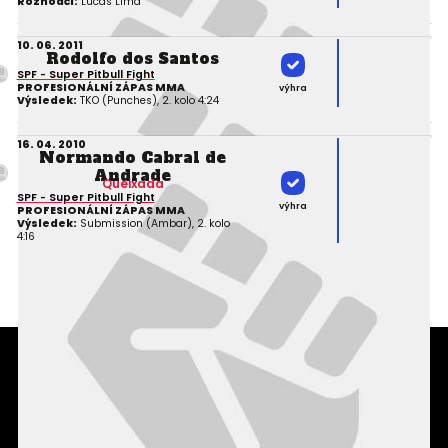
Rozhodčí:
Lucas Lima
10. 06. 2011
Rodolfo dos Santos
SPF - Super Pitbull Fight
PROFESIONÁLNÍ ZÁPAS MMA
výhra
Výsledek:
TKO (Punches), 2. kolo 4:24
16. 04. 2010
Normando Cabral de
Andrade
Queixada
SPF - Super Pitbull Fight
výhra
PROFESIONÁLNÍ ZÁPAS MMA
Výsledek:
Submission (Ambar), 2. kolo
4:16
Podmínky užití webového rozhraní
Souhlas s používáním osobních údajů
Statistiky