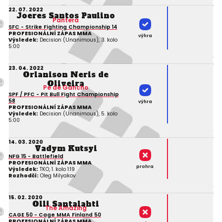
22. 07. 2022
Joeres Santos Paulino
Pantera
SFC - Strike Fighting Championship 14
PROFESIONÁLNÍ ZÁPAS MMA
výhra
Výsledek:
Decision (Unanimous), 3. kolo
5:00
23. 04. 2022
Orlanison Neris de
Oliveira
Pe de Gancho
SPF / PFC - Pit Bull Fight Championship
58
výhra
PROFESIONÁLNÍ ZÁPAS MMA
Výsledek:
Decision (Unanimous), 5. kolo
5:00
14. 03. 2020
Vadym Kutsyi
NFG 15 - Battlefield
PROFESIONÁLNÍ ZÁPAS MMA
prohra
Výsledek:
TKO, 1. kolo 1:19
Rozhodčí:
Oleg Milyakov
15. 02. 2020
Olli Santalahti
The Amazing
CAGE 50 - Cage MMA Finland 50
PROFESIONÁLNÍ ZÁPAS MMA