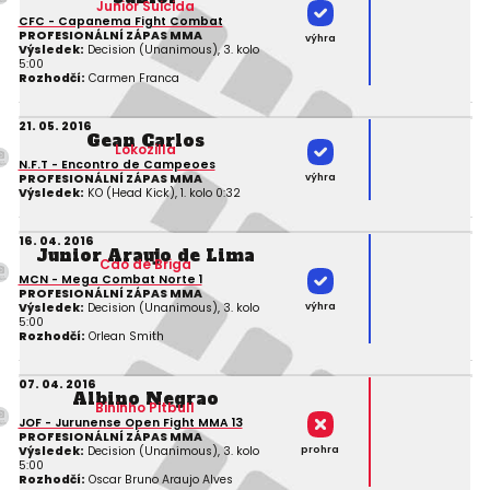
Junior Suicida
CFC - Capanema Fight Combat
PROFESIONÁLNÍ ZÁPAS MMA
výhra
Výsledek:
Decision (Unanimous), 3. kolo
5:00
Rozhodčí:
Carmen Franca
21. 05. 2016
Gean Carlos
Lokozilla
N.F.T - Encontro de Campeoes
výhra
PROFESIONÁLNÍ ZÁPAS MMA
Výsledek:
KO (Head Kick), 1. kolo 0:32
16. 04. 2016
Junior Araujo de Lima
Cao de Briga
MCN - Mega Combat Norte 1
PROFESIONÁLNÍ ZÁPAS MMA
výhra
Výsledek:
Decision (Unanimous), 3. kolo
5:00
Rozhodčí:
Orlean Smith
07. 04. 2016
Albino Negrao
Bininho Pitbull
JOF - Jurunense Open Fight MMA 13
PROFESIONÁLNÍ ZÁPAS MMA
prohra
Výsledek:
Decision (Unanimous), 3. kolo
5:00
Rozhodčí:
Oscar Bruno Araujo Alves