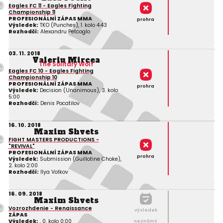
Eagles FC 11 - Eagles Fighting
Championship 11
PROFESIONÁLNÍ ZÁPAS MMA
prohra
Výsledek:
TKO (Punches), 1. kolo 4:43
Rozhodčí:
Alexandru Petcoglo
03. 11. 2018
Valeriu Mircea
The Solitary Wolf
Eagles FC 10 - Eagles Fighting
Championship 10
PROFESIONÁLNÍ ZÁPAS MMA
prohra
Výsledek:
Decision (Unanimous), 3. kolo
5:00
Rozhodčí:
Denis Pocatilov
16. 10. 2018
Maxim Shvets
FIGHT MASTERS PRODUCTIONS -
"REVIVAL"
PROFESIONÁLNÍ ZÁPAS MMA
prohra
Výsledek:
Submission (Guillotine Choke),
2. kolo 2:00
Rozhodčí:
Ilya Volkov
16. 09. 2018
Maxim Shvets
Vozrozhdenie - Renaissance
výsledek
ZÁPAS
Výsledek:
, 0. kolo 0:00
neznámý