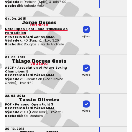
Výsledek:
Decision (Split), 3. kolo 5:00
Rozhodčí:
Antonio Melo
04. 04. 2015
Jorge Gomes
Fortaleza
Natal Open Fight - Sao Francisco do
Para Edition
výhra
PROFESIONÁLNÍ ZÁPAS MMA
Výsledek:
KO (Punch), 1. kolo 3:20
Rozhodčí:
Douglas Silva de Andrade
07. 03. 2015
Thiago Borges Costa
Vira Lata
ABCF - Association of Future Boxing
Champions 12
výhra
PROFESIONÁLNÍ ZÁPAS MMA
Výsledek:
Submission (Rear-Naked
Choke), 1. kolo 4:50
22. 03. 2014
Tassio Oliveira
POF - Personal Open Fight 3
PROFESIONÁLNÍ ZÁPAS MMA
výhra
Výsledek:
KO (Head Kick), 1. kolo 2:10
Rozhodčí:
Kel Monteiro
20. 12. 2013