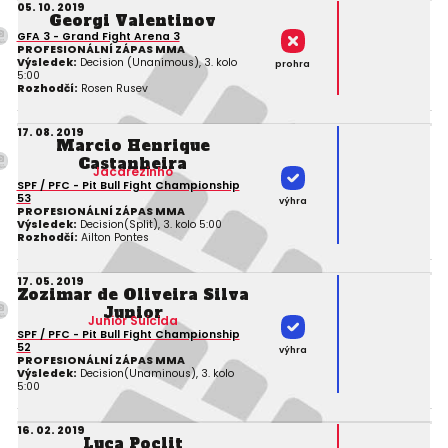
05. 10. 2019
Georgi Valentinov
GFA 3 - Grand Fight Arena 3
PROFESIONÁLNÍ ZÁPAS MMA
Výsledek:
Decision (Unanimous), 3. kolo
prohra
5:00
Rozhodčí:
Rosen Rusev
17. 08. 2019
Marcio Henrique
Castanheira
Jacarezinho
SPF / PFC - Pit Bull Fight Championship
53
výhra
PROFESIONÁLNÍ ZÁPAS MMA
Výsledek:
Decision(Split), 3. kolo 5:00
Rozhodčí:
Ailton Pontes
17. 05. 2019
Zozimar de Oliveira Silva
Junior
Junior Suicida
SPF / PFC - Pit Bull Fight Championship
52
výhra
PROFESIONÁLNÍ ZÁPAS MMA
Výsledek:
Decision(Unaminous), 3. kolo
5:00
16. 02. 2019
Luca Poclit