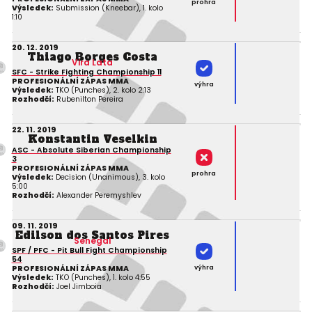
prohra
Výsledek:
Submission (Kneebar), 1. kolo
1:10
20. 12. 2019
Thiago Borges Costa
Vira Lata
SFC - Strike Fighting Championship 11
PROFESIONÁLNÍ ZÁPAS MMA
výhra
Výsledek:
TKO (Punches), 2. kolo 2:13
Rozhodčí:
Rubenilton Pereira
22. 11. 2019
Konstantin Veselkin
ASC - Absolute Siberian Championship
3
PROFESIONÁLNÍ ZÁPAS MMA
prohra
Výsledek:
Decision (Unanimous), 3. kolo
5:00
Rozhodčí:
Alexander Peremyshlev
09. 11. 2019
Edilson dos Santos Pires
Senegal
SPF / PFC - Pit Bull Fight Championship
54
výhra
PROFESIONÁLNÍ ZÁPAS MMA
Výsledek:
TKO (Punches), 1. kolo 4:55
Rozhodčí:
Joel Jimboia