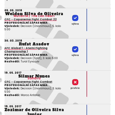
05. 05. 2018
Weldon Silva de Oliveira
Mutante / The Lion Heart
CFC - Capanema Fight Combat 22
PROFESIONÁLNÍ ZÁPAS MMA
výhra
Výsledek:
Decision (Unanimous), 5. kolo
5:00
30. 03. 2018
Rufat Asadov
AFC Global 1 - Atemi Fighting
Championship 1
PROFESIONÁLNÍ ZÁPAS MMA
výhra
Výsledek:
Decision (Split), 3. kolo 5:00
Rozhodčí:
Tural Eyvazov
19. 05. 2017
Silmar Nunes
Sombra
CFC - Capanema Fight Combat
PROFESIONÁLNÍ ZÁPAS MMA
prohra
Výsledek:
Decision (Unanimous), 3. kolo
5:00
Rozhodčí:
Marco Antonio
19. 05. 2017
Zozimar de Oliveira Silva
Junior