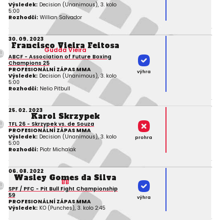
Výsledek:
Decision (Unanimous), 3. kolo
5:00
Rozhodčí:
Willian Salvador
30. 09. 2023
Francisco Vieira Feitosa
Gudda Vieira
ABCF - Association of Future Boxing
Champions 25
PROFESIONÁLNÍ ZÁPAS MMA
výhra
Výsledek:
Decision (Unanimous), 3. kolo
5:00
Rozhodčí:
Nelio Pitbull
25. 02. 2023
Karol Skrzypek
TFL 26 - Skrzypek vs. de Souza
PROFESIONÁLNÍ ZÁPAS MMA
Výsledek:
Decision (Unanimous), 3. kolo
prohra
5:00
Rozhodčí:
Piotr Michalak
06. 08. 2022
Wasley Gomes da Silva
BB
SPF / PFC - Pit Bull Fight Championship
59
výhra
PROFESIONÁLNÍ ZÁPAS MMA
Výsledek:
KO (Punches), 3. kolo 2:45