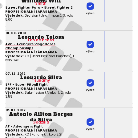
Williams Will
Smith
Street Fighter Para - Street Fighter 2
PROFESIONÁLNÍ ZÁPAS MMA
výhra
Výsledek:
Decision (Unanimous), 3. kolo
5:00
10. 08. 2013
Leonardo Tolosa
Leo de Pedra
AVC - Avengers Vingadores
Championships
výhra
PROFESIONÁLNÍ ZÁPAS MMA
Výsledek:
KO (Head Kick and Punches), 1.
kolo 3:40
07. 12. 2012
Leonardo Silva
Tsunamy
SPF - Super Pitbull Fight
PROFESIONÁLNÍ ZÁPAS MMA
výhra
Výsledek:
Submission (Ambar), 2. kolo
3:59
12. 07. 2012
Antonio Ailton Borges
da Silva
Godzilla
AF - Advangers Fight
výhra
PROFESIONÁLNÍ ZÁPAS MMA
Výsledek:
KO (Punche), 1. kolo 2:21