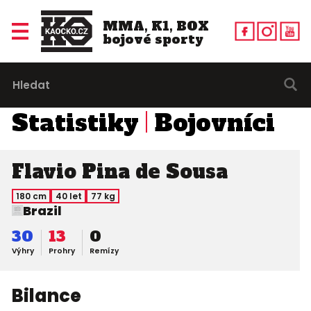
MMA, K1, BOX
bojové sporty
Statistiky
Bojovníci
Flavio Pina de Sousa
180 cm
40 let
77 kg
Brazil
30
13
0
Výhry
Prohry
Remízy
Bilance