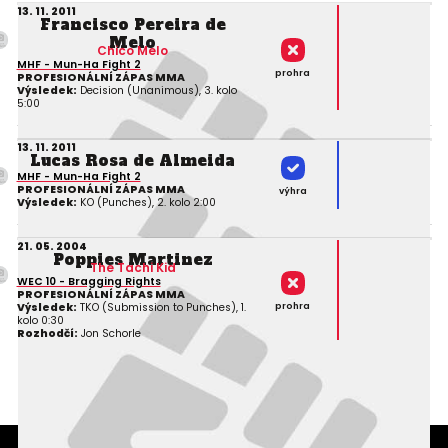
13. 11. 2011
Francisco Pereira de
Melo
Chico Melo
MHF - Mun-Ha Fight 2
prohra
PROFESIONÁLNÍ ZÁPAS MMA
Výsledek:
Decision (Unanimous), 3. kolo
5:00
13. 11. 2011
Lucas Rosa de Almeida
MHF - Mun-Ha Fight 2
PROFESIONÁLNÍ ZÁPAS MMA
výhra
Výsledek:
KO (Punches), 2. kolo 2:00
21. 05. 2004
Poppies Martinez
The Tachi Kid
WEC 10 - Bragging Rights
PROFESIONÁLNÍ ZÁPAS MMA
prohra
Výsledek:
TKO (Submission to Punches), 1.
kolo 0:30
Rozhodčí:
Jon Schorle