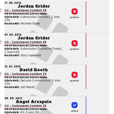
17. 05. 2014
Jordan Crider
CC - Colosseum Combat 29
PROFESIONÁLNÍ ZÁPAS MMA
Výsledek:
Submission (Armbar), 2. kolo
prohra
2:30
Rozhodčí:
Michelle Drake
01. 03. 2014
Jordan Crider
CC - Colosseum Combat 28
PROFESIONÁLNÍ ZÁPAS MMA
Výsledek:
Submission (Guillotine Choke),
prohra
2. kolo 0:59
Rozhodčí:
Gary Copeland
12. 01. 2013
David Booth
CC - Colosseum Combat 23
PROFESIONÁLNÍ ZÁPAS MMA
Výsledek:
Decision (Unanimous), 5. kolo
prohra
3:00
Rozhodčí:
Jeff Malott
29. 09. 2012
Angel Arzapalo
CC - Colosseum Combat 22
PROFESIONÁLNÍ ZÁPAS MMA
výhra
Výsledek:
KO, 3. kolo 2:16