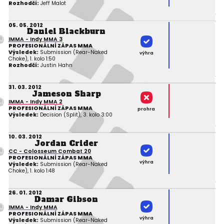
Rozhodčí:
Jeff Malot
05. 05. 2012
Daniel Blackburn
IMMA - Indy MMA 3
PROFESIONÁLNÍ ZÁPAS MMA
Výsledek:
Submission (Rear-Naked
výhra
Choke), 1. kolo 1:50
Rozhodčí:
Justin Hahn
31. 03. 2012
Jameson Sharp
IMMA - Indy MMA 2
PROFESIONÁLNÍ ZÁPAS MMA
prohra
Výsledek:
Decision (Split), 3. kolo 3:00
10. 03. 2012
Jordan Crider
CC - Colosseum Combat 20
PROFESIONÁLNÍ ZÁPAS MMA
výhra
Výsledek:
Submission (Rear-Naked
Choke), 1. kolo 1:48
26. 01. 2012
Damar Gibson
IMMA - Indy MMA
PROFESIONÁLNÍ ZÁPAS MMA
výhra
Výsledek:
Submission (Rear-Naked