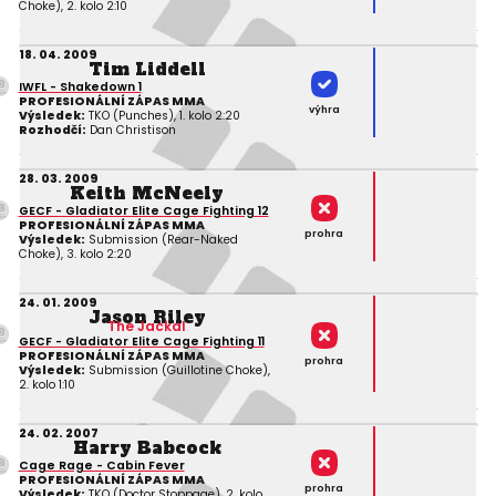
Choke), 2. kolo 2:10
18. 04. 2009
Tim Liddell
IWFL - Shakedown 1
PROFESIONÁLNÍ ZÁPAS MMA
výhra
Výsledek:
TKO (Punches), 1. kolo 2:20
Rozhodčí:
Dan Christison
28. 03. 2009
Keith McNeely
GECF - Gladiator Elite Cage Fighting 12
PROFESIONÁLNÍ ZÁPAS MMA
prohra
Výsledek:
Submission (Rear-Naked
Choke), 3. kolo 2:20
24. 01. 2009
Jason Riley
The Jackal
GECF - Gladiator Elite Cage Fighting 11
PROFESIONÁLNÍ ZÁPAS MMA
prohra
Výsledek:
Submission (Guillotine Choke),
2. kolo 1:10
24. 02. 2007
Harry Babcock
Cage Rage - Cabin Fever
PROFESIONÁLNÍ ZÁPAS MMA
prohra
Výsledek:
TKO (Doctor Stoppage), 2. kolo