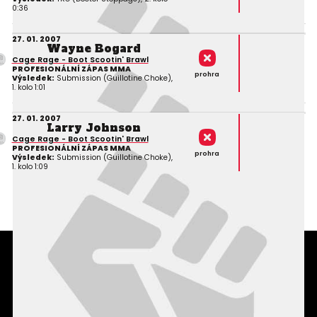
0:36
27. 01. 2007
Wayne Bogard
Cage Rage - Boot Scootin' Brawl
PROFESIONÁLNÍ ZÁPAS MMA
prohra
Výsledek:
Submission (Guillotine Choke),
1. kolo 1:01
27. 01. 2007
Larry Johnson
Cage Rage - Boot Scootin' Brawl
PROFESIONÁLNÍ ZÁPAS MMA
prohra
Výsledek:
Submission (Guillotine Choke),
1. kolo 1:09
Podmínky užití webového rozhraní
Souhlas s používáním osobních údajů
Statistiky