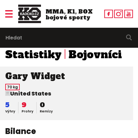
MMA, K1, BOX
bojové sporty
Statistiky
Bojovníci
Gary Widget
70 kg
United States
5
9
0
Výhry
Prohry
Remízy
Bilance