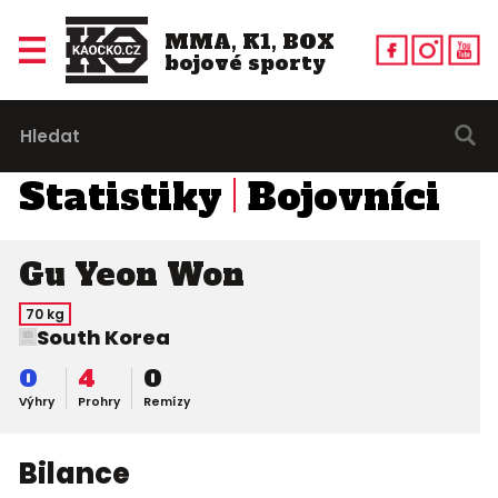
MMA, K1, BOX
bojové sporty
Statistiky
Bojovníci
Gu Yeon Won
70 kg
South Korea
0
4
0
Výhry
Prohry
Remízy
Bilance