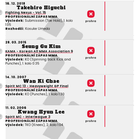
16. 12. 2018
Takehiro Higuchi
Fighting Nexus - Vol. 15
PROFESIONÁLNÍ ZÁPAS MMA
Výsledek:
Submission (Toe Hold), 1. kolo
prohra
1:05
Rozhodčí:
Kosuke Umeda
28. 03. 2015
Seung Gu Kim
KAMA - Korean All MMA Association 9
PROFESIONÁLNÍ ZÁPAS MMA
prohra
Výsledek:
KO (Spinning Back Kick and
Punches), 1. kolo 0:35
14. 10. 2007
Wan Ki Chae
Spirit MC 13 - Heavyweight GP Final
PROFESIONÁLNÍ ZÁPAS MMA
prohra
Výsledek:
KO (Punches), 1. kolo 1:30
11. 02. 2006
Kwang Hyun Lee
Spirit MC - Interleague 3
PROFESIONÁLNÍ ZÁPAS MMA
prohra
Výsledek:
TKO (Knees), 2. kolo 1:04