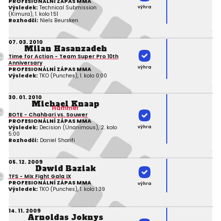
PROFESIONÁLNÍ ZÁPAS MMA
výhra
Výsledek:
Technical Submission
(Kimura), 1. kolo 1:51
Rozhodčí:
Niels Beursken
07. 03. 2010
Milan Hasanzadeh
Time for Action - Team Super Pro 10th
Anniversary
výhra
PROFESIONÁLNÍ ZÁPAS MMA
Výsledek:
TKO (Punches), 1. kolo 0:00
30. 01. 2010
Michael Knaap
Hammer
BOTE - Chahbari vs. Souwer
PROFESIONÁLNÍ ZÁPAS MMA
výhra
Výsledek:
Decision (Unanimous), 2. kolo
5:00
Rozhodčí:
Daniel Sharifi
05. 12. 2009
Dawid Baziak
TFS - Mix Fight Gala IX
PROFESIONÁLNÍ ZÁPAS MMA
výhra
Výsledek:
TKO (Punches), 1. kolo 1:39
14. 11. 2009
Arnoldas Joknys