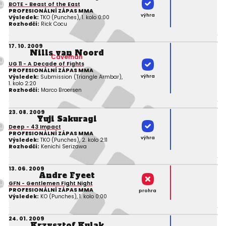
BOTE - Beast of the East
PROFESIONÁLNÍ ZÁPAS MMA
výhra
Výsledek:
TKO (Punches), 1. kolo 0:00
Rozhodčí:
Rick Cocu
17. 10. 2009
Nills van Noord
Caveman
UG 11 - A Decade of Fights
PROFESIONÁLNÍ ZÁPAS MMA
výhra
Výsledek:
Submission (Triangle Armbar),
1. kolo 2:20
Rozhodčí:
Marco Broersen
23. 08. 2009
Yuji Sakuragi
Deep - 43 Impact
PROFESIONÁLNÍ ZÁPAS MMA
výhra
Výsledek:
TKO (Punches), 2. kolo 2:11
Rozhodčí:
Kenichi Serizawa
13. 06. 2009
Andre Fyeet
GFN - Gentlemen Fight Night
PROFESIONÁLNÍ ZÁPAS MMA
prohra
Výsledek:
KO (Punches), 1. kolo 0:00
24. 01. 2009
Krzysztof Kulak