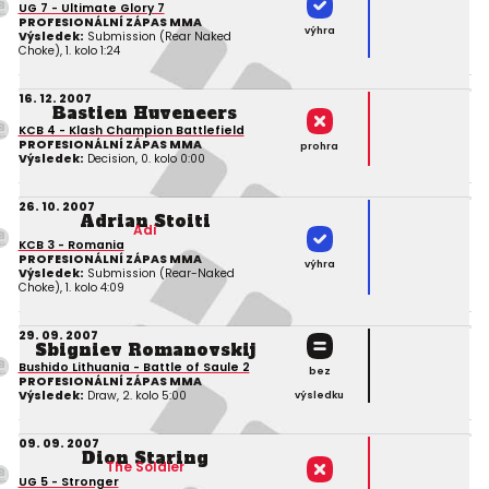
UG 7 - Ultimate Glory 7
PROFESIONÁLNÍ ZÁPAS MMA
výhra
Výsledek:
Submission (Rear Naked
Choke), 1. kolo 1:24
16. 12. 2007
Bastien Huveneers
KCB 4 - Klash Champion Battlefield
PROFESIONÁLNÍ ZÁPAS MMA
prohra
Výsledek:
Decision, 0. kolo 0:00
26. 10. 2007
Adrian Stoiti
Adi
KCB 3 - Romania
PROFESIONÁLNÍ ZÁPAS MMA
výhra
Výsledek:
Submission (Rear-Naked
Choke), 1. kolo 4:09
29. 09. 2007
Sbigniev Romanovskij
Bushido Lithuania - Battle of Saule 2
bez
PROFESIONÁLNÍ ZÁPAS MMA
Výsledek:
Draw, 2. kolo 5:00
výsledku
09. 09. 2007
Dion Staring
The Soldier
UG 5 - Stronger