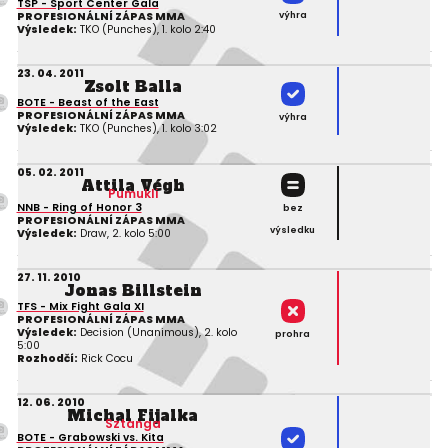
TSP - Sport Center Gala
výhra
PROFESIONÁLNÍ ZÁPAS MMA
Výsledek:
TKO (Punches), 1. kolo 2:40
23. 04. 2011
Zsolt Balla
BOTE - Beast of the East
PROFESIONÁLNÍ ZÁPAS MMA
výhra
Výsledek:
TKO (Punches), 1. kolo 3:02
05. 02. 2011
Attila Végh
Pumukli
NNB - Ring of Honor 3
bez
PROFESIONÁLNÍ ZÁPAS MMA
výsledku
Výsledek:
Draw, 2. kolo 5:00
27. 11. 2010
Jonas Billstein
TFS - Mix Fight Gala XI
PROFESIONÁLNÍ ZÁPAS MMA
Výsledek:
Decision (Unanimous), 2. kolo
prohra
5:00
Rozhodčí:
Rick Cocu
12. 06. 2010
Michal Fijalka
Sztanga
BOTE - Grabowski vs. Kita