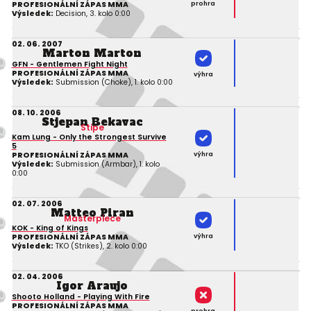
prohra
PROFESIONÁLNÍ ZÁPAS MMA
Výsledek:
Decision, 3. kolo 0:00
02. 06. 2007
Marton Marton
GFN - Gentlemen Fight Night
PROFESIONÁLNÍ ZÁPAS MMA
výhra
Výsledek:
Submission (Choke), 1. kolo 0:00
08. 10. 2006
Stjepan Bekavac
Stipe
Kam Lung - Only the Strongest Survive
5
výhra
PROFESIONÁLNÍ ZÁPAS MMA
Výsledek:
Submission (Armbar), 1. kolo
0:00
02. 07. 2006
Matteo Piran
Masterpiece
KOK - King of Kings
výhra
PROFESIONÁLNÍ ZÁPAS MMA
Výsledek:
TKO (Strikes), 2. kolo 0:00
02. 04. 2006
Igor Araujo
Shooto Holland - Playing With Fire
PROFESIONÁLNÍ ZÁPAS MMA