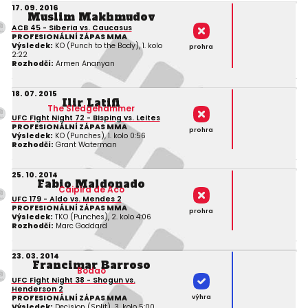
17. 09. 2016
Muslim Makhmudov
ACB 45 - Siberia vs. Caucasus
PROFESIONÁLNÍ ZÁPAS MMA
Výsledek:
KO (Punch to the Body), 1. kolo
prohra
2:22
Rozhodčí:
Armen Ananyan
18. 07. 2015
Ilir Latifi
The Sledgehammer
UFC Fight Night 72 - Bisping vs. Leites
PROFESIONÁLNÍ ZÁPAS MMA
prohra
Výsledek:
KO (Punches), 1. kolo 0:56
Rozhodčí:
Grant Waterman
25. 10. 2014
Fabio Maldonado
Caipira de Aco
UFC 179 - Aldo vs. Mendes 2
PROFESIONÁLNÍ ZÁPAS MMA
prohra
Výsledek:
TKO (Punches), 2. kolo 4:06
Rozhodčí:
Marc Goddard
23. 03. 2014
Francimar Barroso
Bodao
UFC Fight Night 38 - Shogun vs.
Henderson 2
výhra
PROFESIONÁLNÍ ZÁPAS MMA
Výsledek:
Decision (Split), 3. kolo 5:00