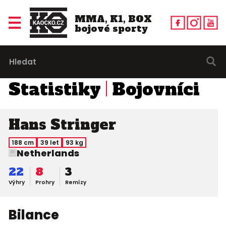
MMA, K1, BOX
bojové sporty
Statistiky
Bojovníci
Hans Stringer
188 cm
39 let
93 kg
Netherlands
22
8
3
Výhry
Prohry
Remízy
Bilance