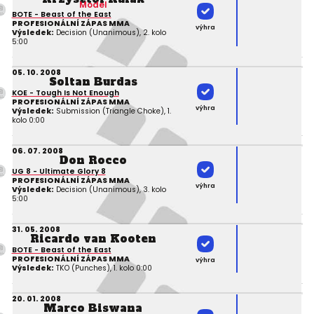
Model
BOTE - Beast of the East
PROFESIONÁLNÍ ZÁPAS MMA
výhra
Výsledek:
Decision (Unanimous), 2. kolo
5:00
05. 10. 2008
Soltan Burdas
KOE - Tough Is Not Enough
PROFESIONÁLNÍ ZÁPAS MMA
výhra
Výsledek:
Submission (Triangle Choke), 1.
kolo 0:00
06. 07. 2008
Don Rocco
UG 8 - Ultimate Glory 8
PROFESIONÁLNÍ ZÁPAS MMA
výhra
Výsledek:
Decision (Unanimous), 3. kolo
5:00
31. 05. 2008
Ricardo van Kooten
BOTE - Beast of the East
PROFESIONÁLNÍ ZÁPAS MMA
výhra
Výsledek:
TKO (Punches), 1. kolo 0:00
20. 01. 2008
Marco Biswana