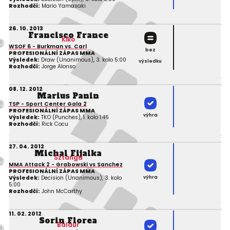
Rozhodčí:
Mario Yamasaki
26. 10. 2013
Francisco France
Kiko
WSOF 6 - Burkman vs. Carl
bez
PROFESIONÁLNÍ ZÁPAS MMA
Výsledek:
Draw (Unanimous), 3. kolo 5:00
výsledku
Rozhodčí:
Jorge Alonso
08. 12. 2012
Marius Panin
TSP - Sport Center Gala 2
PROFESIONÁLNÍ ZÁPAS MMA
výhra
Výsledek:
TKO (Punches), 1. kolo 1:46
Rozhodčí:
Rick Cocu
27. 04. 2012
Michal Fijalka
Sztanga
MMA Attack 2 - Grabowski vs Sanchez
PROFESIONÁLNÍ ZÁPAS MMA
výhra
Výsledek:
Decision (Unanimous), 3. kolo
5:00
Rozhodčí:
John McCarthy
11. 02. 2012
Sorin Florea
Balaur