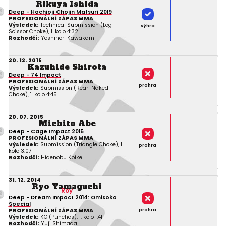
Rikuya Ishida
Deep - Hachioji Chojin Matsuri 2019
PROFESIONÁLNÍ ZÁPAS MMA
Výsledek:
Technical Submission (Leg
výhra
Scissor Choke), 1. kolo 4:32
Rozhodčí:
Yoshinori Kawakami
20. 12. 2015
Kazuhide Shirota
Deep - 74 Impact
PROFESIONÁLNÍ ZÁPAS MMA
prohra
Výsledek:
Submission (Rear-Naked
Choke), 1. kolo 4:45
20. 07. 2015
Michito Abe
Deep - Cage Impact 2015
PROFESIONÁLNÍ ZÁPAS MMA
Výsledek:
Submission (Triangle Choke), 1.
prohra
kolo 3:07
Rozhodčí:
Hidenobu Koike
31. 12. 2014
Ryo Yamaguchi
Roy
Deep - Dream Impact 2014: Omisoka
Special
prohra
PROFESIONÁLNÍ ZÁPAS MMA
Výsledek:
KO (Punches), 1. kolo 1:41
Rozhodčí:
Yuji Shimada