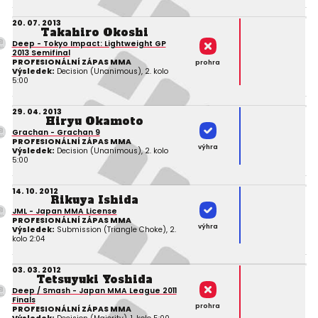
20. 07. 2013
Takahiro Okoshi
Deep - Tokyo Impact: Lightweight GP
2013 Semifinal
PROFESIONÁLNÍ ZÁPAS MMA
prohra
Výsledek:
Decision (Unanimous), 2. kolo
5:00
29. 04. 2013
Hiryu Okamoto
Grachan - Grachan 9
PROFESIONÁLNÍ ZÁPAS MMA
výhra
Výsledek:
Decision (Unanimous), 2. kolo
5:00
14. 10. 2012
Rikuya Ishida
JML - Japan MMA License
PROFESIONÁLNÍ ZÁPAS MMA
výhra
Výsledek:
Submission (Triangle Choke), 2.
kolo 2:04
03. 03. 2012
Tetsuyuki Yoshida
Deep / Smash - Japan MMA League 2011
Finals
prohra
PROFESIONÁLNÍ ZÁPAS MMA