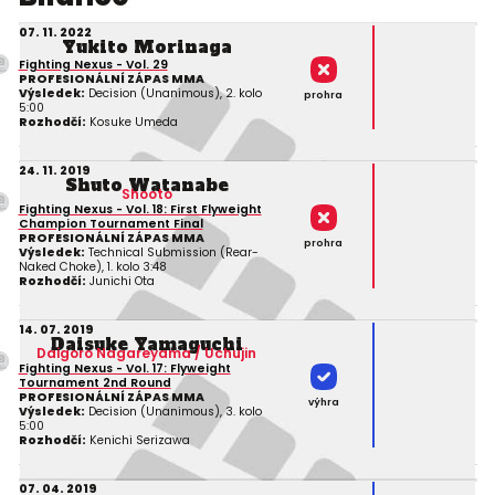
07. 11. 2022
Yukito Morinaga
Fighting Nexus - Vol. 29
PROFESIONÁLNÍ ZÁPAS MMA
Výsledek:
Decision (Unanimous), 2. kolo
prohra
5:00
Rozhodčí:
Kosuke Umeda
24. 11. 2019
Shuto Watanabe
Shooto
Fighting Nexus - Vol. 18: First Flyweight
Champion Tournament Final
PROFESIONÁLNÍ ZÁPAS MMA
prohra
Výsledek:
Technical Submission (Rear-
Naked Choke), 1. kolo 3:48
Rozhodčí:
Junichi Ota
14. 07. 2019
Daisuke Yamaguchi
Daigoro Nagareyama / Uchujin
Fighting Nexus - Vol. 17: Flyweight
Tournament 2nd Round
PROFESIONÁLNÍ ZÁPAS MMA
výhra
Výsledek:
Decision (Unanimous), 3. kolo
5:00
Rozhodčí:
Kenichi Serizawa
07. 04. 2019