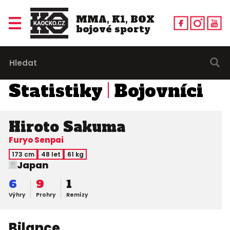
MMA, K1, BOX
bojové sporty
Statistiky
Bojovníci
Hiroto Sakuma
Furyo Senpai
173 cm
48 let
61 kg
Japan
6
9
1
Výhry
Prohry
Remízy
Bilance