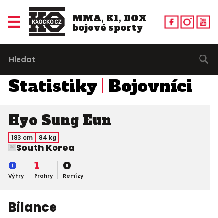
MMA, K1, BOX
bojové sporty
Statistiky
Bojovníci
Hyo Sung Eun
183 cm
84 kg
South Korea
0
1
0
Výhry
Prohry
Remízy
Bilance