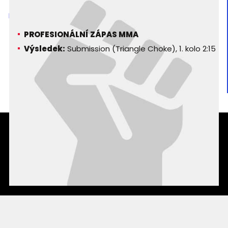
Chad Roarke
KOTR - King of the Ring 2
PROFESIONÁLNÍ ZÁPAS MMA
Výsledek:
Submission (Triangle Choke), 1. kolo 2:15
Podmínky užití webového rozhraní
Souhlas s používáním osobních údajů
Statistiky
Kontakty