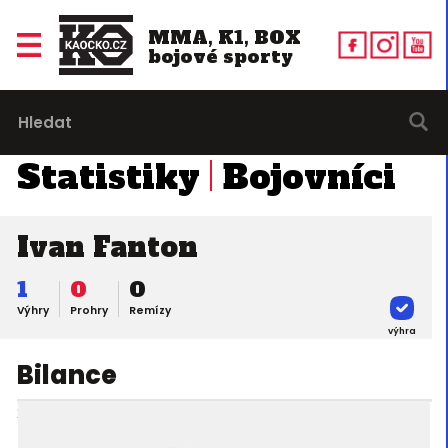
MMA, K1, BOX
bojové sporty
Statistiky
Bojovníci
Ivan Fanton
1
0
0
Výhry
Prohry
Remízy
výhra
Bilance
23. 06. 2001