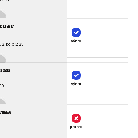
rner
výhra
2. kolo 2:25
man
výhra
09
rms
prohra