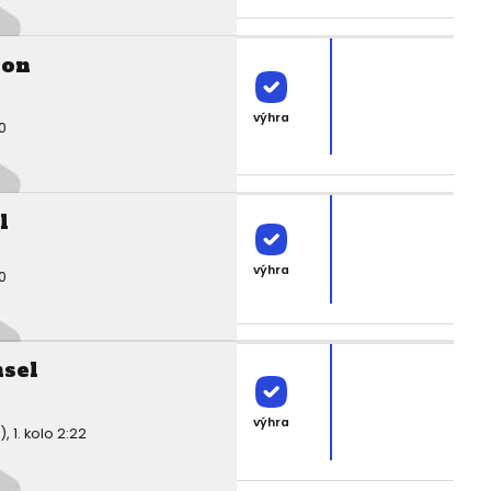
ton
výhra
0
l
výhra
0
sel
výhra
1. kolo 2:22