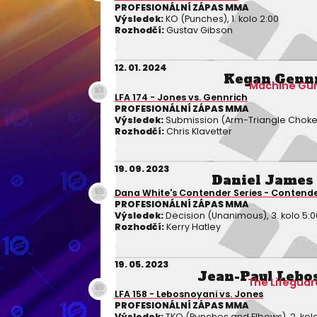
PROFESIONÁLNÍ ZÁPAS MMA
Výsledek:
KO (Punches), 1. kolo 2:00
Rozhodčí:
Gustav Gibson
12. 01. 2024
Kegan Genn
Machine Gu
LFA 174 - Jones vs. Gennrich
PROFESIONÁLNÍ ZÁPAS MMA
Výsledek:
Submission (Arm-Triangle Choke),
Rozhodčí:
Chris Klavetter
19. 09. 2023
Daniel James
Dana White's Contender Series - Contende
PROFESIONÁLNÍ ZÁPAS MMA
Výsledek:
Decision (Unanimous), 3. kolo 5:0
Rozhodčí:
Kerry Hatley
19. 05. 2023
Jean-Paul Lebo
The Lifeguar
LFA 158 - Lebosnoyani vs. Jones
PROFESIONÁLNÍ ZÁPAS MMA
Výsledek:
TKO (Punches and Elbows), 2. kolo