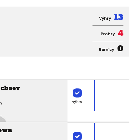
13
Výhry
4
Prohry
0
Remízy
rchaev
výhra
0
rown