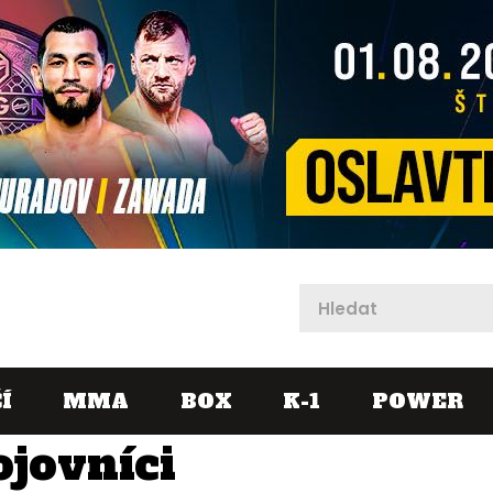
X
Í
MMA
BOX
K-1
POWER
ojovníci