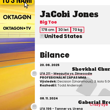
JaCobi Jones
Big Toe
178 cm
30 let
70 kg
United States
Bilance
20. 06. 2025
Shovkhal Chu
LFA 211 - Mesquita vs. Dinwoodie
PROFESIONÁLNÍ ZÁPAS MMA
Výsledek:
Decision (Unanimous), 3. kolo 5:0
Rozhodčí:
Todd Anderson
08. 11. 2024
Gaberial B
Crazy Eye
LFA 196 - Tanner vs. Urena