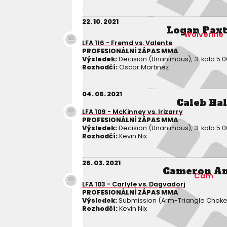
22. 10. 2021
Logan Pax
Wolverine
LFA 116 - Fremd vs. Valente
PROFESIONÁLNÍ ZÁPAS MMA
Výsledek:
Decision (Unanimous), 3. kolo 5:0
Rozhodčí:
Oscar Martinez
04. 06. 2021
Caleb Hal
LFA 109 - McKinney vs. Irizarry
PROFESIONÁLNÍ ZÁPAS MMA
Výsledek:
Decision (Unanimous), 3. kolo 5:0
Rozhodčí:
Kevin Nix
26. 03. 2021
Cameron An
Cam
LFA 103 - Carlyle vs. Dagvadorj
PROFESIONÁLNÍ ZÁPAS MMA
Výsledek:
Submission (Arm-Triangle Choke), 
Rozhodčí:
Kevin Nix