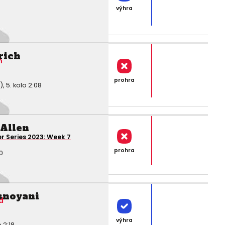
výhra
rich
n
prohra
 5. kolo 2:08
 Allen
r Series 2023: Week 7
prohra
0
snoyani
d
výhra
 2:18