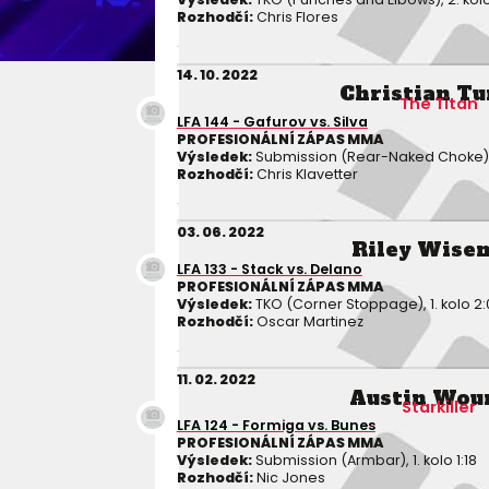
Rozhodčí:
Chris Flores
14. 10. 2022
Christian Tu
The Titan
LFA 144 - Gafurov vs. Silva
PROFESIONÁLNÍ ZÁPAS MMA
Výsledek:
Submission (Rear-Naked Choke), 
Rozhodčí:
Chris Klavetter
03. 06. 2022
Riley Wise
LFA 133 - Stack vs. Delano
PROFESIONÁLNÍ ZÁPAS MMA
Výsledek:
TKO (Corner Stoppage), 1. kolo 2:
Rozhodčí:
Oscar Martinez
11. 02. 2022
Austin Wou
Starkiller
LFA 124 - Formiga vs. Bunes
PROFESIONÁLNÍ ZÁPAS MMA
Výsledek:
Submission (Armbar), 1. kolo 1:18
Rozhodčí:
Nic Jones