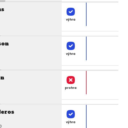
ms
výhra
son
výhra
on
prohra
eros
výhra
0