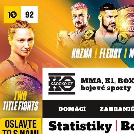
MMA, K1, BO
bojové sporty
DOMÁCÍ
ZAHRANIČ
Statistiky
B