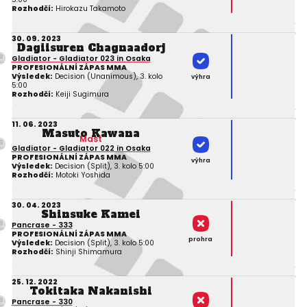
Rozhodčí:
Hirokazu Takamoto
30. 09. 2023
Dagiisuren Chagnaadorj
Gladiator - Gladiator 023 in Osaka
PROFESIONÁLNÍ ZÁPAS MMA
Výsledek:
Decision (Unanimous), 3. kolo
výhra
5:00
Rozhodčí:
Keiji Sugimura
11. 06. 2023
Masuto Kawana
Mast
Gladiator - Gladiator 022 in Osaka
PROFESIONÁLNÍ ZÁPAS MMA
výhra
Výsledek:
Decision (Split), 3. kolo 5:00
Rozhodčí:
Motoki Yoshida
30. 04. 2023
Shinsuke Kamei
Pancrase - 333
PROFESIONÁLNÍ ZÁPAS MMA
prohra
Výsledek:
Decision (Split), 3. kolo 5:00
Rozhodčí:
Shinji Shimamura
25. 12. 2022
Tokitaka Nakanishi
Pancrase - 330