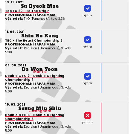
19. 11. 2021
Su Hyeok Mae
Top FC 20 - To The Origin
PROFESIONÁLNÍ ZÁPAS MMA
výhra
Výsledek:
TKO (Punches), 1. kolo 3:36
11. 09. 2021
Shin Ho Kang
TBC - The Beast Championship 2
PROFESIONÁLNÍ ZÁPAS MMA
výhra
Výsledek:
Decision (Unanimous), 3. kolo
5:00
05. 06. 2021
Da Won Yoon
Mantis
Double G FC 7 - Double G Fighting
Championship 7
výhra
PROFESIONÁLNÍ ZÁPAS MMA
Výsledek:
Decision (Unanimous), 3. kolo
5:00
19. 03. 2021
Seung Min Shin
Gwangnam
Double G FC 6 - Double G Fighting
Championship 6
prohra
PROFESIONÁLNÍ ZÁPAS MMA
Výsledek:
Decision (Unanimous), 3. kolo
5:00