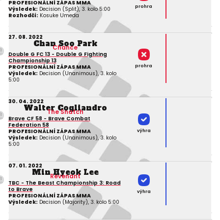
PROFESIONÁLNÍ ZÁPAS MMA
prohra
Výsledek:
Decision (Split), 3. kolo 5:00
Rozhodčí:
Kosuke Umeda
27. 08. 2022
Chan Soo Park
Chance
Double G FC 13 - Double G Fighting
Championship 13
prohra
PROFESIONÁLNÍ ZÁPAS MMA
Výsledek:
Decision (Unanimous), 3. kolo
5:00
30. 04. 2022
Walter Cogliandro
The Snatch
Brave CF 58 - Brave Combat
Federation 58
výhra
PROFESIONÁLNÍ ZÁPAS MMA
Výsledek:
Decision (Unanimous), 3. kolo
5:00
07. 01. 2022
Min Hyeok Lee
Revenant
TBC - The Beast Championship 3: Road
to Brave
výhra
PROFESIONÁLNÍ ZÁPAS MMA
Výsledek:
Decision (Majority), 3. kolo 5:00