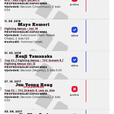
HFS - Hex Fight Series 17
PROFESIONÁLNÍ ZÁPAS MMA
prohra
Výsledek:
Decision (Unanimous), 3. kolo
5:00
11. 08. 2018
Mayo Komori
Fighting Nexus - Vol. 14
PROFESIONÁLNÍ ZÁPAS MMA
Výsledek:
Submission (Rear-Naked
výhra
Choke), 2. kolo 1:20
Rozhodčí:
Yoshinori Umeki
31. 03. 2018
Kenji Yamanaka
Top FC / Fighting Nexus - TFC Dream 5 /
Fighting Nexus Vol. 12
výhra
PROFESIONÁLNÍ ZÁPAS MMA
Výsledek:
Decision (Majority), 3. kolo 5:00
27. 10. 2017
Jun Young Hong
Drunken Red
Top FC - TFC Dream 4: Lee vs. Kim
PROFESIONÁLNÍ ZÁPAS MMA
prohra
Výsledek:
Decision (Unanimous), 3. kolo
5:00
03. 06. 2017