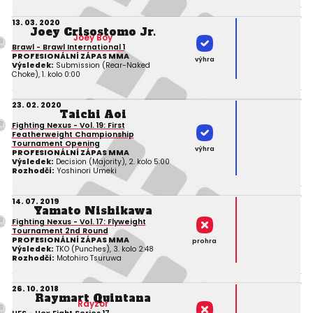
13. 03. 2020
Joey Crisostomo Jr.
Joey Boy
Brawl - Brawl International 1
PROFESIONÁLNÍ ZÁPAS MMA
výhra
Výsledek:
Submission (Rear-Naked
Choke), 1. kolo 0:00
23. 02. 2020
Taichi Aoi
Fighting Nexus - Vol. 19: First
Featherweight Championship
Tournament Opening
výhra
PROFESIONÁLNÍ ZÁPAS MMA
Výsledek:
Decision (Majority), 2. kolo 5:00
Rozhodčí:
Yoshinori Umeki
14. 07. 2019
Yamato Nishikawa
Fighting Nexus - Vol. 17: Flyweight
Tournament 2nd Round
PROFESIONÁLNÍ ZÁPAS MMA
prohra
Výsledek:
TKO (Punches), 3. kolo 2:48
Rozhodčí:
Motohiro Tsuruwa
26. 10. 2018
Raymart Quintana
Rayzor