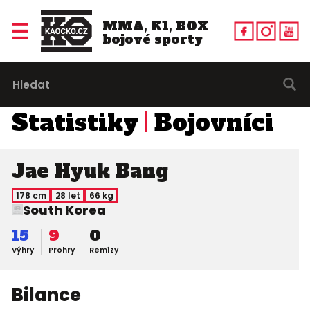
MMA, K1, BOX
bojové sporty
Statistiky
Bojovníci
Jae Hyuk Bang
178 cm
28 let
66 kg
South Korea
15
9
0
Výhry
Prohry
Remízy
Bilance