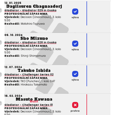
12. 01. 2025
Dagiisuren Chagnaadorj
Gladiator - Gladiator 029 in Osaka
PROFESIONÁLNÍ ZÁPAS MMA
Výsledek:
Decision (Unanimous), 3. kolo
výhra
5:00
Rozhodčí:
Motohiro Tsuruwa
06. 10. 2024
Sho Mizuno
Gladiator - Gladiator 028 in Osaka
PROFESIONÁLNÍ ZÁPAS MMA
Výsledek:
Decision (Unanimous), 3. kolo
výhra
5:00
Rozhodčí:
Shinji Shimamura
12. 07. 2024
Takuho Ishida
Gladiator - Challenger Series 02
PROFESIONÁLNÍ ZÁPAS MMA
výhra
Výsledek:
TKO (Punches), 1. kolo 3:47
Rozhodčí:
Hirokazu Takamoto
16. 02. 2024
Masuto Kawana
Mast
Gladiator - Challenger Series 01
PROFESIONÁLNÍ ZÁPAS MMA
prohra
Výsledek:
Decision (Unanimous), 3. kolo
5:00