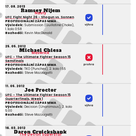
17. 08. 2013
Ramsey Nijem
Nasty
UFC Fight Night 26 - Shogun vs. Sonnen
PROFESIONÁLNÍ ZÁPAS MMA
výhra
Výsledek:
Submission (Guillotine Choke),
1. kolo 0:58
Rozhodčí:
Kevin MacDonald
25. 05. 2012
Michael Chiesa
Maverick
UFC - The Ultimate Fighter Season 15
Semifinals
prohra
PROFESIONÁLNÍ ZÁPAS MMA
Výsledek:
TKO (Punches), 2. kolo 1:55
Rozhodčí:
Steve Mazzagatti
11. 05. 2012
Joe Proctor
UFC - The Ultimate Fighter Season 15
Quarterfinals, Week 1
PROFESIONÁLNÍ ZÁPAS MMA
výhra
Výsledek:
Decision (Unanimous), 2. kolo
5:00
Rozhodčí:
Steve Mazzagatti
16. 03. 2012
Daron Cruickshank
The Detroit Superstar