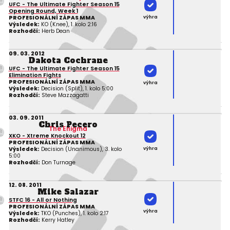
UFC - The Ultimate Fighter Season 15
Opening Round, Week 1
výhra
PROFESIONÁLNÍ ZÁPAS MMA
Výsledek:
KO (Knee), 1. kolo 2:16
Rozhodčí:
Herb Dean
09. 03. 2012
Dakota Cochrane
UFC - The Ultimate Fighter Season 15
Elimination Fights
PROFESIONÁLNÍ ZÁPAS MMA
výhra
Výsledek:
Decision (Split), 1. kolo 5:00
Rozhodčí:
Steve Mazzagatti
03. 09. 2011
Chris Pecero
The Enigma
XKO - Xtreme Knockout 12
PROFESIONÁLNÍ ZÁPAS MMA
výhra
Výsledek:
Decision (Unanimous), 3. kolo
5:00
Rozhodčí:
Don Turnage
12. 08. 2011
Mike Salazar
STFC 16 - All or Nothing
PROFESIONÁLNÍ ZÁPAS MMA
výhra
Výsledek:
TKO (Punches), 1. kolo 2:17
Rozhodčí:
Kerry Hatley