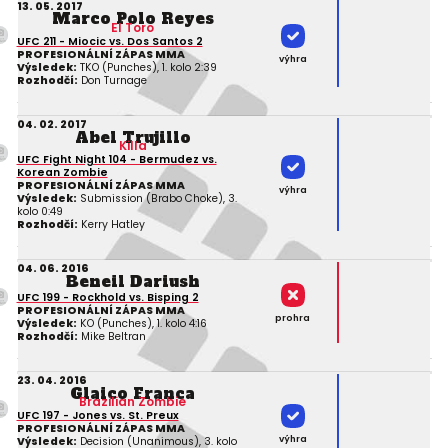
13. 05. 2017
Marco Polo Reyes
El Toro
UFC 211 - Miocic vs. Dos Santos 2
PROFESIONÁLNÍ ZÁPAS MMA
výhra
Výsledek:
TKO (Punches), 1. kolo 2:39
Rozhodčí:
Don Turnage
04. 02. 2017
Abel Trujillo
Killa
UFC Fight Night 104 - Bermudez vs.
Korean Zombie
PROFESIONÁLNÍ ZÁPAS MMA
výhra
Výsledek:
Submission (Brabo Choke), 3.
kolo 0:49
Rozhodčí:
Kerry Hatley
04. 06. 2016
Beneil Dariush
UFC 199 - Rockhold vs. Bisping 2
PROFESIONÁLNÍ ZÁPAS MMA
prohra
Výsledek:
KO (Punches), 1. kolo 4:16
Rozhodčí:
Mike Beltran
23. 04. 2016
Glaico Franca
Brazilian Zombie
UFC 197 - Jones vs. St. Preux
PROFESIONÁLNÍ ZÁPAS MMA
výhra
Výsledek:
Decision (Unanimous), 3. kolo