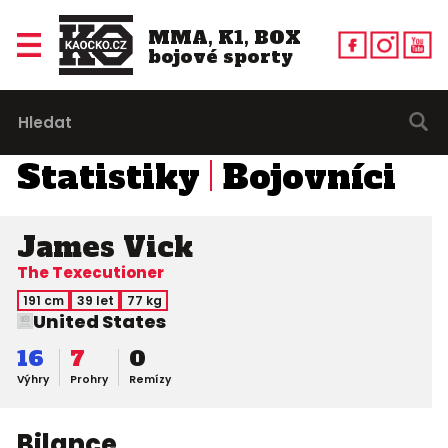
MMA, K1, BOX
bojové sporty
Statistiky
Bojovníci
James Vick
The Texecutioner
191 cm
39 let
77 kg
United States
16
7
0
Výhry
Prohry
Remízy
Bilance