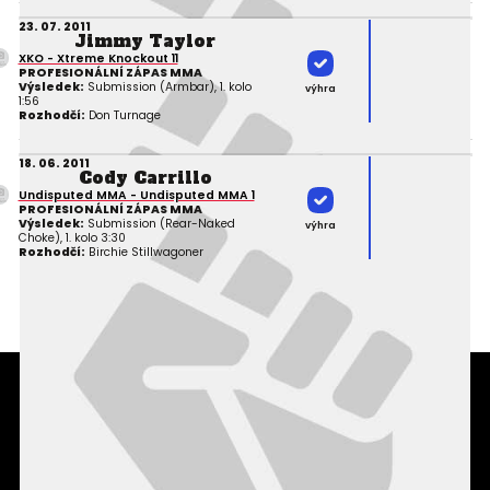
23. 07. 2011
Jimmy Taylor
XKO - Xtreme Knockout 11
PROFESIONÁLNÍ ZÁPAS MMA
Výsledek:
Submission (Armbar), 1. kolo
výhra
1:56
Rozhodčí:
Don Turnage
18. 06. 2011
Cody Carrillo
Undisputed MMA - Undisputed MMA 1
PROFESIONÁLNÍ ZÁPAS MMA
Výsledek:
Submission (Rear-Naked
výhra
Choke), 1. kolo 3:30
Rozhodčí:
Birchie Stillwagoner
Podmínky užití webového rozhraní
Souhlas s používáním osobních údajů
Statistiky