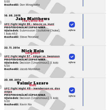
5:00
Rozhodčí:
Dan Miragliotta
10. 05. 2015
Jake Matthews
The Celtic Kid
UFC Fight Night 65 - Miocic vs. Hunt
PROFESIONÁLNÍ ZÁPAS MMA
výhra
Výsledek:
Submission (Guillotine Choke),
1. kolo 4:53
Rozhodčí:
Steve Perceval
22. 11. 2014
Nick Hein
Sergeant
UFC Fight Night 57 - Edgar vs. Swanson
PROFESIONÁLNÍ ZÁPAS MMA
výhra
Výsledek:
Decision (Unanimous), 3. kolo
5:00
Rozhodčí:
Jacob Montalvo
23. 08. 2014
Valmir Lazaro
Bidu
UFC Fight Night 49 - Henderson vs. dos
Anjos
PROFESIONÁLNÍ ZÁPAS MMA
výhra
Výsledek:
Decision (Unanimous), 3. kolo
5:00
Rozhodčí:
Kevin Nix