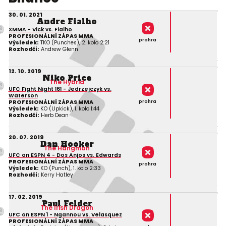
30. 01. 2021
Andre Fialho
XMMA - Vick vs. Fialho
PROFESIONÁLNÍ ZÁPAS MMA
prohra
Výsledek:
TKO (Punches), 2. kolo 2:21
Rozhodčí:
Andrew Glenn
12. 10. 2019
Niko Price
The Hybrid
UFC Fight Night 161 - Jedrzejczyk vs.
Waterson
prohra
PROFESIONÁLNÍ ZÁPAS MMA
Výsledek:
KO (Upkick), 1. kolo 1:44
Rozhodčí:
Herb Dean
20. 07. 2019
Dan Hooker
The Hangman
UFC on ESPN 4 - Dos Anjos vs. Edwards
PROFESIONÁLNÍ ZÁPAS MMA
prohra
Výsledek:
KO (Punch), 1. kolo 2:33
Rozhodčí:
Kerry Hatley
17. 02. 2019
Paul Felder
The Irish Dragon
UFC on ESPN 1 - Ngannou vs. Velasquez
PROFESIONÁLNÍ ZÁPAS MMA