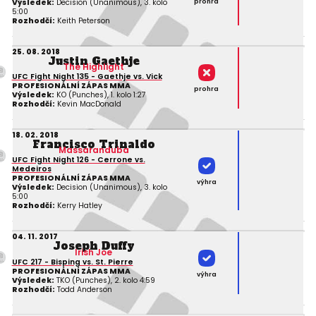
prohra
Výsledek:
Decision (Unanimous), 3. kolo
5:00
Rozhodčí:
Keith Peterson
25. 08. 2018
Justin Gaethje
The Highlight
UFC Fight Night 135 - Gaethje vs. Vick
PROFESIONÁLNÍ ZÁPAS MMA
prohra
Výsledek:
KO (Punches), 1. kolo 1:27
Rozhodčí:
Kevin MacDonald
18. 02. 2018
Francisco Trinaldo
Massaranduba
UFC Fight Night 126 - Cerrone vs.
Medeiros
PROFESIONÁLNÍ ZÁPAS MMA
výhra
Výsledek:
Decision (Unanimous), 3. kolo
5:00
Rozhodčí:
Kerry Hatley
04. 11. 2017
Joseph Duffy
Irish Joe
UFC 217 - Bisping vs. St. Pierre
PROFESIONÁLNÍ ZÁPAS MMA
výhra
Výsledek:
TKO (Punches), 2. kolo 4:59
Rozhodčí:
Todd Anderson