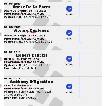
08. 06. 2013
Oscar De La Parra
Duelo De Giagantes - Round 2
PROFESIONÁLNÍ ZÁPAS MMA
výhra
Výsledek:
TKO (Punches), 3. kolo 2:14
02. 06. 2013
Alvaro Enriquez
Chino
Duelo De Giagantes - Round 1
výhra
PROFESIONÁLNÍ ZÁPAS MMA
Výsledek:
TKO (Punches), 2. kolo 4:25
02. 02. 2013
Robert Fabrizi
CFFC 19 - Sullivan vs. Lane
PROFESIONÁLNÍ ZÁPAS MMA
výhra
Výsledek:
TKO (Punches), 2. kolo 2:31
Rozhodčí:
Kevin Mulhall
05. 02. 2011
Anthony D'Agostino
CFFC 6 - The Return
PROFESIONÁLNÍ ZÁPAS MMA
Výsledek:
Submission (Rear-Naked
výhra
Choke), 2. kolo 1:42
Rozhodčí:
Donnie Carolei