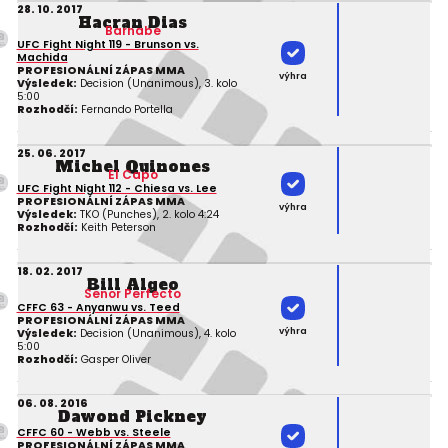
28. 10. 2017
Hacran Dias
Barnabe
UFC Fight Night 119 - Brunson vs.
Machida
PROFESIONÁLNÍ ZÁPAS MMA
výhra
Výsledek:
Decision (Unanimous), 3. kolo
5:00
Rozhodčí:
Fernando Portella
25. 06. 2017
Michel Quinones
El Capo
UFC Fight Night 112 - Chiesa vs. Lee
PROFESIONÁLNÍ ZÁPAS MMA
výhra
Výsledek:
TKO (Punches), 2. kolo 4:24
Rozhodčí:
Keith Peterson
18. 02. 2017
Bill Algeo
Senor Perfecto
CFFC 63 - Anyanwu vs. Teed
PROFESIONÁLNÍ ZÁPAS MMA
výhra
Výsledek:
Decision (Unanimous), 4. kolo
5:00
Rozhodčí:
Gasper Oliver
06. 08. 2016
Dawond Pickney
CFFC 60 - Webb vs. Steele
PROFESIONÁLNÍ ZÁPAS MMA