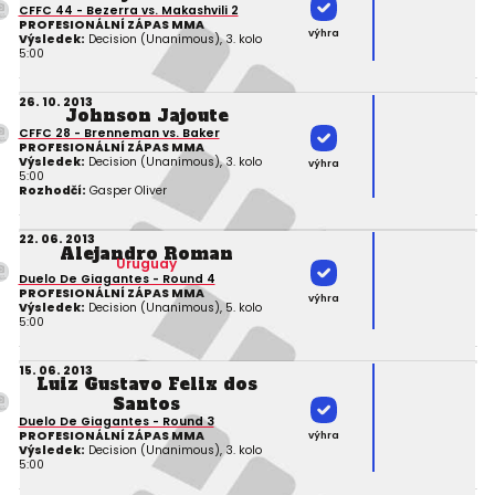
CFFC 44 - Bezerra vs. Makashvili 2
PROFESIONÁLNÍ ZÁPAS MMA
výhra
Výsledek:
Decision (Unanimous), 3. kolo
5:00
26. 10. 2013
Johnson Jajoute
CFFC 28 - Brenneman vs. Baker
PROFESIONÁLNÍ ZÁPAS MMA
Výsledek:
Decision (Unanimous), 3. kolo
výhra
5:00
Rozhodčí:
Gasper Oliver
22. 06. 2013
Alejandro Roman
Uruguay
Duelo De Giagantes - Round 4
PROFESIONÁLNÍ ZÁPAS MMA
výhra
Výsledek:
Decision (Unanimous), 5. kolo
5:00
15. 06. 2013
Luiz Gustavo Felix dos
Santos
Duelo De Giagantes - Round 3
PROFESIONÁLNÍ ZÁPAS MMA
výhra
Výsledek:
Decision (Unanimous), 3. kolo
5:00