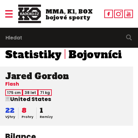
MMA, K1, BOX
bojové sporty
Statistiky
Bojovníci
Jared Gordon
Flash
175 cm
38 let
71 kg
United States
22
8
1
Výhry
Prohry
Remízy
Bilance