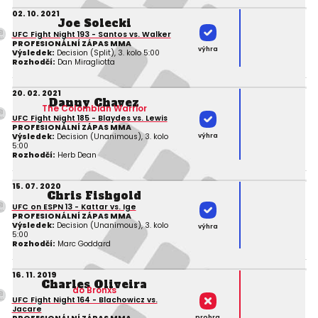
02. 10. 2021
Joe Solecki
UFC Fight Night 193 - Santos vs. Walker
PROFESIONÁLNÍ ZÁPAS MMA
výhra
Výsledek:
Decision (Split), 3. kolo 5:00
Rozhodčí:
Dan Miragliotta
20. 02. 2021
Danny Chavez
The Colombian Warrior
UFC Fight Night 185 - Blaydes vs. Lewis
PROFESIONÁLNÍ ZÁPAS MMA
výhra
Výsledek:
Decision (Unanimous), 3. kolo
5:00
Rozhodčí:
Herb Dean
15. 07. 2020
Chris Fishgold
UFC on ESPN 13 - Kattar vs. Ige
PROFESIONÁLNÍ ZÁPAS MMA
Výsledek:
Decision (Unanimous), 3. kolo
výhra
5:00
Rozhodčí:
Marc Goddard
16. 11. 2019
Charles Oliveira
do Bronxs
UFC Fight Night 164 - Blachowicz vs.
Jacare
prohra