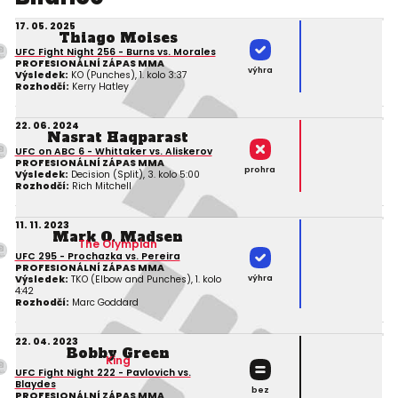
17. 05. 2025
Thiago Moises
UFC Fight Night 256 - Burns vs. Morales
PROFESIONÁLNÍ ZÁPAS MMA
výhra
Výsledek:
KO (Punches), 1. kolo 3:37
Rozhodčí:
Kerry Hatley
22. 06. 2024
Nasrat Haqparast
UFC on ABC 6 - Whittaker vs. Aliskerov
PROFESIONÁLNÍ ZÁPAS MMA
prohra
Výsledek:
Decision (Split), 3. kolo 5:00
Rozhodčí:
Rich Mitchell
11. 11. 2023
Mark O. Madsen
The Olympian
UFC 295 - Prochazka vs. Pereira
PROFESIONÁLNÍ ZÁPAS MMA
výhra
Výsledek:
TKO (Elbow and Punches), 1. kolo
4:42
Rozhodčí:
Marc Goddard
22. 04. 2023
Bobby Green
King
UFC Fight Night 222 - Pavlovich vs.
Blaydes
bez
PROFESIONÁLNÍ ZÁPAS MMA