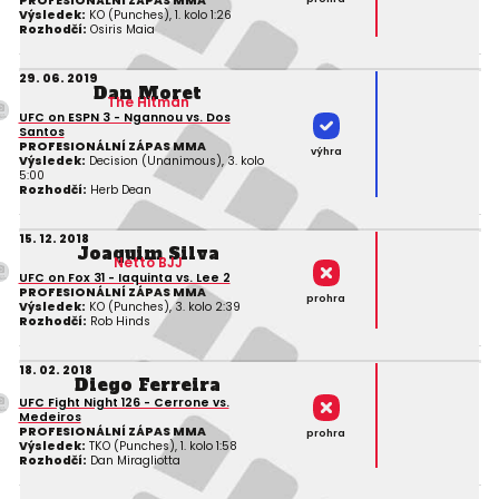
PROFESIONÁLNÍ ZÁPAS MMA
Výsledek:
KO (Punches), 1. kolo 1:26
Rozhodčí:
Osiris Maia
29. 06. 2019
Dan Moret
The Hitman
UFC on ESPN 3 - Ngannou vs. Dos
Santos
PROFESIONÁLNÍ ZÁPAS MMA
výhra
Výsledek:
Decision (Unanimous), 3. kolo
5:00
Rozhodčí:
Herb Dean
15. 12. 2018
Joaquim Silva
Netto BJJ
UFC on Fox 31 - Iaquinta vs. Lee 2
PROFESIONÁLNÍ ZÁPAS MMA
prohra
Výsledek:
KO (Punches), 3. kolo 2:39
Rozhodčí:
Rob Hinds
18. 02. 2018
Diego Ferreira
UFC Fight Night 126 - Cerrone vs.
Medeiros
PROFESIONÁLNÍ ZÁPAS MMA
prohra
Výsledek:
TKO (Punches), 1. kolo 1:58
Rozhodčí:
Dan Miragliotta