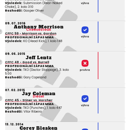
Výsledek:
Submission (Rear-Naked
výhra
Choke), 2. kolo 3:10
Rozhodčí:
Gasper Oliver
09. 07. 2016
Anthony Morrison
Cheesesteak
CFFC 59 - Morrison vs. Gordon
výhra
PROFESIONÁLNÍ ZÁPAS MMA
Výsledek:
KO (Head Kick), 1. kolo 1:48
09. 05. 2015
Jeff Lentz
CFFC 48 - Good vs. Burrell
PROFESIONÁLNÍ ZÁPAS MMA
Výsledek:
TKO (Doctor Stoppage), 3. kolo
prohra
5:00
Rozhodčí:
Gary Copeland
07. 02. 2015
Jay Coleman
Diesel
CFFC 45 - Stiner vs. Horcher
PROFESIONÁLNÍ ZÁPAS MMA
výhra
Výsledek:
TKO (Punches), 1. kolo 4:47
Rozhodčí:
Vitor Ribeiro
13. 12. 2014
Corey Bleaken