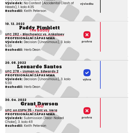
Výsledek:
No Contest (Accidental Clash of
výsledku
Heads), 1. kolo 4:35
Rozhodčí:
Keith Peterson
10. 12. 2022
Paddy Pimblett
The Baddy
UFC 282 - Blachowicz vs. Ankalaev
PROFESIONÁLNÍ ZÁPAS MMA
prohra
Výsledek:
Decision (Unanimous), 3. kolo
5:00
Rozhodčí:
Herb Dean
20. 08. 2022
Leonardo Santos
UFC 278 - Usman vs. Edwards 2
PROFESIONÁLNÍ ZÁPAS MMA
Výsledek:
Decision (Unanimous), 3. kolo
výhra
5:00
Rozhodčí:
Herb Dean
30. 04. 2022
Grant Dawson
KGD
UFC on ESPN 35 - Font vs. Vera
PROFESIONÁLNÍ ZÁPAS MMA
prohra
Výsledek:
Submission (Rear-Naked
Choke), 3. kolo 4:11
Rozhodčí:
Keith Peterson