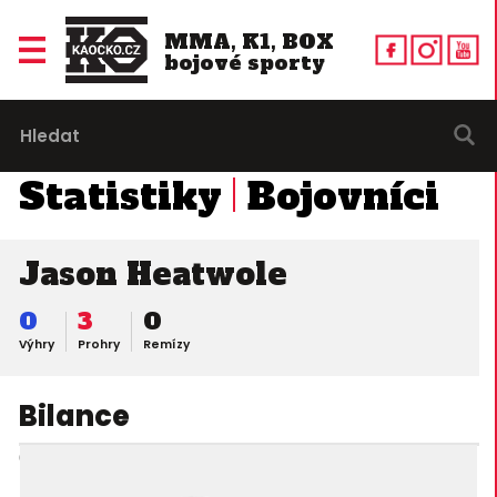
MMA, K1, BOX
bojové sporty
Statistiky
Bojovníci
Jason Heatwole
0
3
0
Výhry
Prohry
Remízy
Bilance
06. 07. 2002