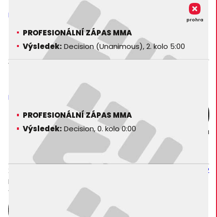
Jeff Purefoy
EEFC 11 - Excalibur Fighting 11
prohra
PROFESIONÁLNÍ ZÁPAS MMA
Výsledek:
Decision (Unanimous), 2. kolo 5:00
18. 05. 2002
Jeff Purefoy
EEFC 10 - Excalibur Fighting 10
PROFESIONÁLNÍ ZÁPAS MMA
Výsledek:
Decision, 0. kolo 0:00
prohra
23. 06. 2001
Pierre Ortiz
KOTR - King of the Ring 2
PROFESIONÁLNÍ ZÁPAS MMA
Výsledek:
Submission (Triangle Choke), 0. kolo 0:00