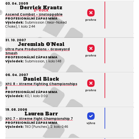
03. 04. 2009
Derrick Krantz
D-Rock
Ascend Combat - Unstoppable
PROFESIONÁLNÍ ZÁPAS MMA
prohra
Výsledek:
Submission (Rear-Naked
Choke), 1. kolo 2:44
31. 10. 2007
Jeremiah O'Neal
Ultra Pure Productions - Graveyard
Smash
prohra
PROFESIONÁLNÍ ZÁPAS MMA
Výsledek:
Submission, 1. kolo 1:48
06. 04. 2007
Daniel Black
XFC 8 - Xtreme Fighting Championships
8
prohra
PROFESIONÁLNÍ ZÁPAS MMA
Výsledek:
KO, 1. kolo 0:00
19. 08. 2006
Lauren Barr
XFC 7 - Xtreme Fight Championship 7
PROFESIONÁLNÍ ZÁPAS MMA
výhra
Výsledek:
TKO (Punches), 2. kolo 0:46