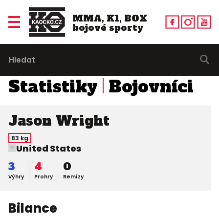
MMA, K1, BOX
bojové sporty
Statistiky
Bojovníci
Jason Wright
83 kg
United States
3
4
0
Výhry
Prohry
Remízy
Bilance