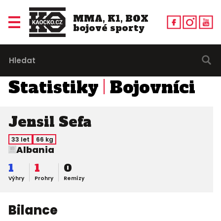
MMA, K1, BOX
bojové sporty
Statistiky
Bojovníci
Jensil Sefa
33 let
66 kg
Albania
1
1
0
Výhry
Prohry
Remízy
Bilance