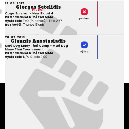
17. 06. 2017
Giorgos Setelidis
Pit Bull
Cage Survivor - New Blood 4
PROFESIONÁLNÍ ZÁPAS MMA
prohra
Výsledek:
TKO (Punches), 1. kolo 2:37
Rozhodčí:
Thanos Gionis
20. 07. 2013
Giannis Anastasiadis
Mad Dog Muay Thai Camp - Mad Dog
Muay Thai Tournament
výhra
PROFESIONÁLNÍ ZÁPAS MMA
Výsledek:
N/A, 0. kolo 0:00
Podmínky užití webového rozhraní
Souhlas s používáním osobních údajů
Statistiky
Kontakty