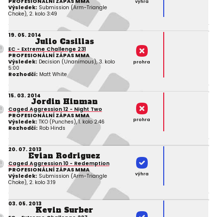
PROFESIONÁLNÍ ZÁPAS MMA
výhra
Výsledek:
Submission (Arm-Triangle
Choke), 2. kolo 3:49
19. 05. 2014
Julio Casillas
EC - Extreme Challenge 231
PROFESIONÁLNÍ ZÁPAS MMA
Výsledek:
Decision (Unanimous), 3. kolo
prohra
5:00
Rozhodčí:
Matt White
15. 03. 2014
Jordin Hinman
Caged Aggression 12 - Night Two
PROFESIONÁLNÍ ZÁPAS MMA
prohra
Výsledek:
TKO (Punches), 1. kolo 2:46
Rozhodčí:
Rob Hinds
20. 07. 2013
Evian Rodriguez
Caged Aggression 10 - Redemption
PROFESIONÁLNÍ ZÁPAS MMA
výhra
Výsledek:
Submission (Arm-Triangle
Choke), 2. kolo 3:19
03. 05. 2013
Kevin Surber