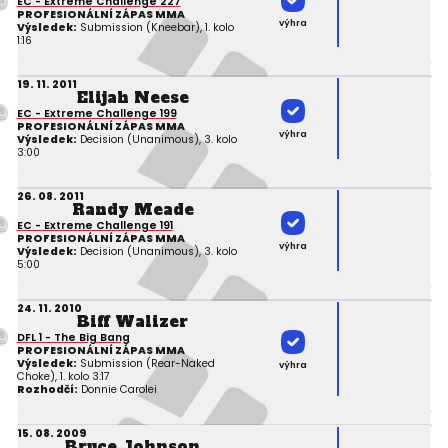
EC - Extreme Challenge 227
PROFESIONÁLNÍ ZÁPAS MMA
výhra
Výsledek:
Submission (Kneebar), 1. kolo
1:16
19. 11. 2011
Elijah Neese
EC - Extreme Challenge 199
PROFESIONÁLNÍ ZÁPAS MMA
výhra
Výsledek:
Decision (Unanimous), 3. kolo
3:00
26. 08. 2011
Randy Meade
EC - Extreme Challenge 191
PROFESIONÁLNÍ ZÁPAS MMA
výhra
Výsledek:
Decision (Unanimous), 3. kolo
5:00
24. 11. 2010
Biff Walizer
DFL 1 - The Big Bang
PROFESIONÁLNÍ ZÁPAS MMA
Výsledek:
Submission (Rear-Naked
výhra
Choke), 1. kolo 3:17
Rozhodčí:
Donnie Carolei
15. 08. 2009
Bruce Johnson