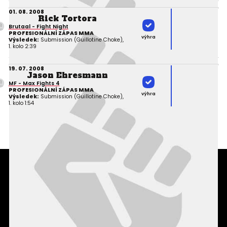
01. 08. 2008
Rick Tortora
Brutaal - Fight Night
PROFESIONÁLNÍ ZÁPAS MMA
výhra
Výsledek:
Submission (Guillotine Choke),
1. kolo 2:39
19. 07. 2008
Jason Ehresmann
MF - Max Fights 4
PROFESIONÁLNÍ ZÁPAS MMA
výhra
Výsledek:
Submission (Guillotine Choke),
1. kolo 1:54
Podmínky užití webového rozhraní
Souhlas s používáním osobních údajů
Statistiky
Kontakty