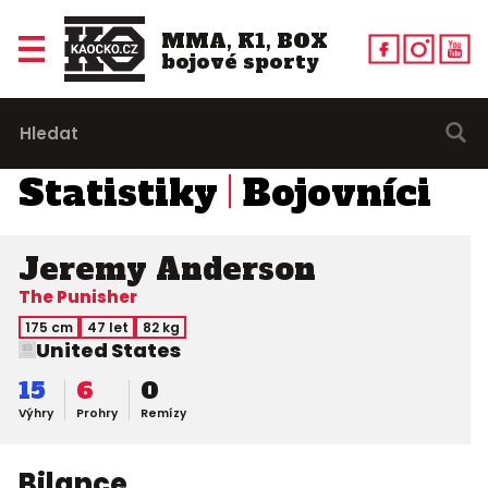
MMA, K1, BOX
bojové sporty
Statistiky
Bojovníci
Jeremy Anderson
The Punisher
175 cm
47 let
82 kg
United States
15
6
0
Výhry
Prohry
Remízy
Bilance