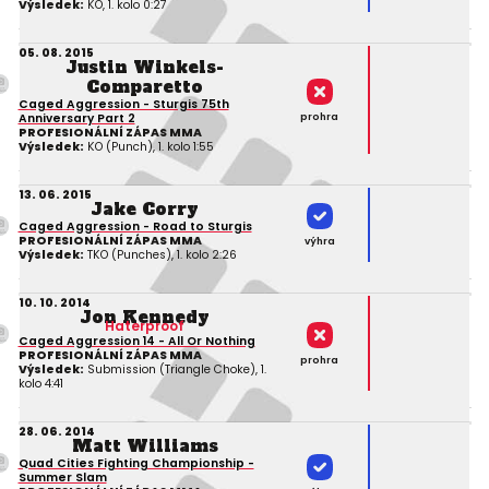
Výsledek:
KO, 1. kolo 0:27
05. 08. 2015
Justin Winkels-
Comparetto
Caged Aggression - Sturgis 75th
Anniversary Part 2
prohra
PROFESIONÁLNÍ ZÁPAS MMA
Výsledek:
KO (Punch), 1. kolo 1:55
13. 06. 2015
Jake Corry
Caged Aggression - Road to Sturgis
PROFESIONÁLNÍ ZÁPAS MMA
výhra
Výsledek:
TKO (Punches), 1. kolo 2:26
10. 10. 2014
Jon Kennedy
Haterproof
Caged Aggression 14 - All Or Nothing
PROFESIONÁLNÍ ZÁPAS MMA
prohra
Výsledek:
Submission (Triangle Choke), 1.
kolo 4:41
28. 06. 2014
Matt Williams
Quad Cities Fighting Championship -
Summer Slam