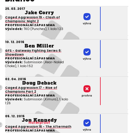
25. 03. 2017
Jake Corry
Caged Aggression 19 - Clash of
Champions: Night 2
výhra
PROFESIONÁLNÍ ZÁPAS MMA
Výsledek:
TKO (Punches), 1. kolo 1:23
10. 12. 2016
Ben Miller
GFS - Gateway Fighting Series 6:
Showdown
PROFESIONÁLNÍ ZÁPAS MMA
výhra
Výsledek:
Submission (Rear-Naked
Choke), 1. kolo 1:52
02. 04. 2016
Doug Deback
Caged Aggression 17 - Rise of
Champions Part 2
PROFESIONÁLNÍ ZÁPAS MMA
prohra
Výsledek:
Submission (Kimura), 1. kolo
1:26
05. 12. 2015
Jon Kennedy
Haterproof
Caged Aggression 16 - The Aftermath
výhra
PROFESIONÁLNÍ ZÁPAS MMA