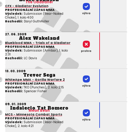
The Oddballer
CFX - Gladiator Evolution
PROFESIONÁLNÍ ZÁPAS MMA
výhra
Výsledek:
Submission (Rear-Naked
Choke), 1. kolo 4:00
Rozhodčí:
Daryl Guthmiller
27. 06. 2009
Alex Wakeland
Blueblood MMA - Trials of a Gladiator
PROFESIONÁLNÍ ZÁPAS MMA
Výsledek:
Submission (Armbar), 1. kolo
prohra
2:31
Rozhodčí:
LC Davis
13. 03. 2009
Trevor Sega
WhiteApe MMA - Gorilla Warfare 2
PROFESIONÁLNÍ ZÁPAS MMA
výhra
Výsledek:
TKO (Punches), 2. kolo 2:15
Rozhodčí:
Spencer Fisher
09. 01. 2009
Indalecio Tat Romero
Mean Bean
MCS - Minnesota Combat Sports
PROFESIONÁLNÍ ZÁPAS MMA
výhra
Výsledek:
Submission (Rear-Naked
Choke), 2. kolo 4:21