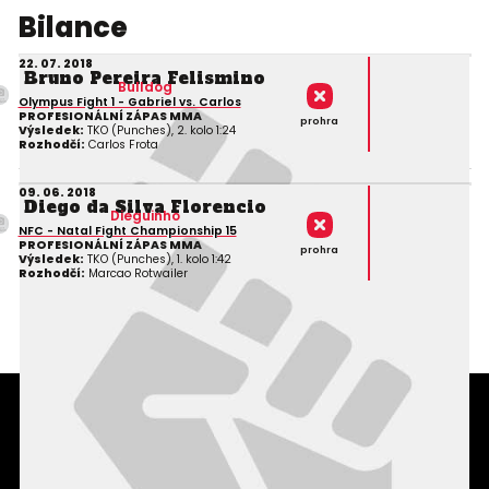
Bilance
22. 07. 2018
Bruno Pereira Felismino
Bulldog
Olympus Fight 1 - Gabriel vs. Carlos
PROFESIONÁLNÍ ZÁPAS MMA
prohra
Výsledek:
TKO (Punches), 2. kolo 1:24
Rozhodčí:
Carlos Frota
09. 06. 2018
Diego da Silva Florencio
Dieguinho
NFC - Natal Fight Championship 15
PROFESIONÁLNÍ ZÁPAS MMA
prohra
Výsledek:
TKO (Punches), 1. kolo 1:42
Rozhodčí:
Marcao Rotwailer
Podmínky užití webového rozhraní
Souhlas s používáním osobních údajů
Statistiky