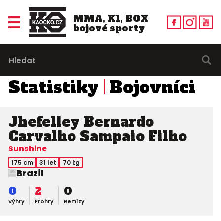
MMA, K1, BOX
bojové sporty
Statistiky
Bojovníci
Jhefelley Bernardo
Carvalho Sampaio Filho
Sunshine
175 cm
31 let
70 kg
Brazil
0
2
0
Výhry
Prohry
Remízy